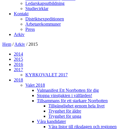
Ledarskapsutbildning
Studiecirklar
Kontakt
Distriktsexpeditionen
Arbetarekommuner
Press
Arkiv
Hem
/
Arkiv
/
2015
2014
2015
2016
2017
KYRKOVALET 2017
2018
Valet 2018
Valmanifest Ett Norrbotten för dig
Stoppa vinstjakten i välfärden!
Tillsammans för ett starkare Norrbotten
Tillgänglighet genom hela livet
Trygghet för äldre
Trygghet för unga
Våra kandidater
Våra listor till riksdagen och regionen