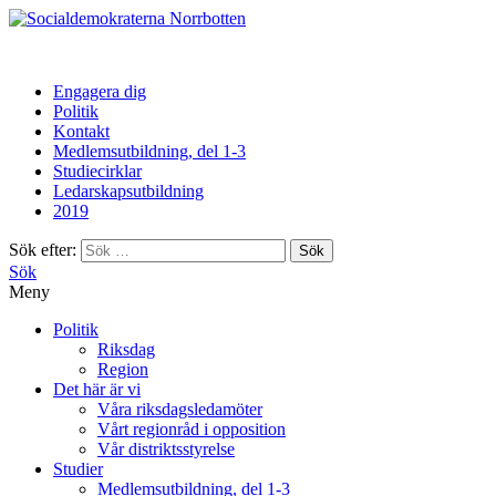
Norrbotten
Engagera dig
Politik
Kontakt
Medlemsutbildning, del 1-3
Studiecirklar
Ledarskapsutbildning
2019
Sök efter:
Sök
Meny
Politik
Riksdag
Region
Det här är vi
Våra riksdagsledamöter
Vårt regionråd i opposition
Vår distriktsstyrelse
Studier
Medlemsutbildning, del 1-3