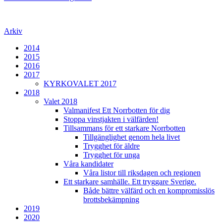
Arkiv
2014
2015
2016
2017
KYRKOVALET 2017
2018
Valet 2018
Valmanifest Ett Norrbotten för dig
Stoppa vinstjakten i välfärden!
Tillsammans för ett starkare Norrbotten
Tillgänglighet genom hela livet
Trygghet för äldre
Trygghet för unga
Våra kandidater
Våra listor till riksdagen och regionen
Ett starkare samhälle. Ett tryggare Sverige.
Både bättre välfärd och en kompromisslös
brottsbekämpning
2019
2020