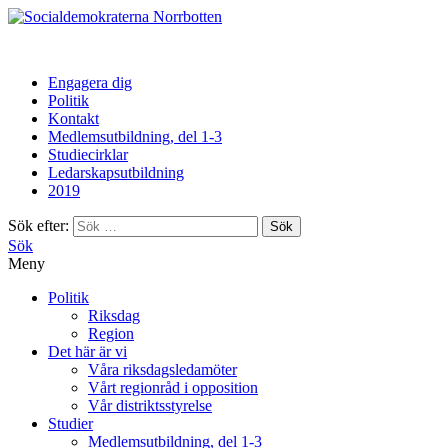
Norrbotten
Engagera dig
Politik
Kontakt
Medlemsutbildning, del 1-3
Studiecirklar
Ledarskapsutbildning
2019
Sök efter:
Sök
Meny
Politik
Riksdag
Region
Det här är vi
Våra riksdagsledamöter
Vårt regionråd i opposition
Vår distriktsstyrelse
Studier
Medlemsutbildning, del 1-3