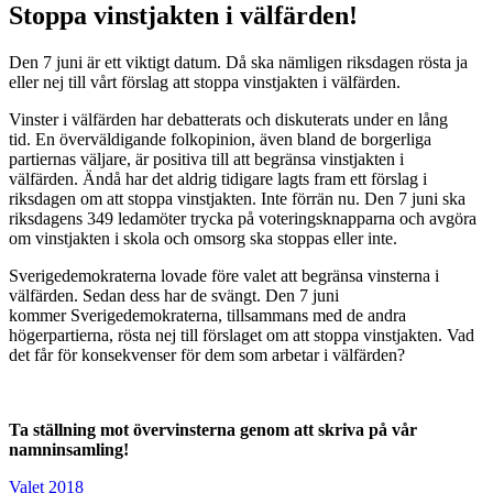
Stoppa vinstjakten i välfärden!
Den 7 juni är ett viktigt datum. Då ska nämligen riksdagen rösta ja
eller nej till vårt förslag att stoppa vinstjakten i välfärden.
Vinster i välfärden har debatterats och diskuterats under en lång
tid. En överväldigande folkopinion, även bland de borgerliga
partiernas väljare, är positiva till att begränsa vinstjakten i
välfärden. Ändå har det aldrig tidigare lagts fram ett förslag i
riksdagen om att stoppa vinstjakten. Inte förrän nu. Den 7 juni ska
riksdagens 349 ledamöter trycka på voteringsknapparna och avgöra
om vinstjakten i skola och omsorg ska stoppas eller inte.
Sverigedemokraterna lovade före valet att begränsa vinsterna i
välfärden. Sedan dess har de svängt. Den 7 juni
kommer Sverigedemokraterna, tillsammans med de andra
högerpartierna, rösta nej till förslaget om att stoppa vinstjakten. Vad
det får för konsekvenser för dem som arbetar i välfärden?
Ta ställning mot övervinsterna genom att skriva på vår
namninsamling!
Valet 2018