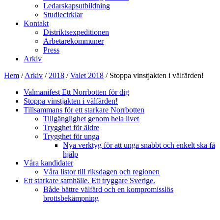
Ledarskapsutbildning
Studiecirklar
Kontakt
Distriktsexpeditionen
Arbetarekommuner
Press
Arkiv
Hem
/
Arkiv
/
2018
/
Valet 2018
/
Stoppa vinstjakten i välfärden!
Valmanifest Ett Norrbotten för dig
Stoppa vinstjakten i välfärden!
Tillsammans för ett starkare Norrbotten
Tillgänglighet genom hela livet
Trygghet för äldre
Trygghet för unga
Nya verktyg för att unga snabbt och enkelt ska få
hjälp
Våra kandidater
Våra listor till riksdagen och regionen
Ett starkare samhälle. Ett tryggare Sverige.
Både bättre välfärd och en kompromisslös
brottsbekämpning