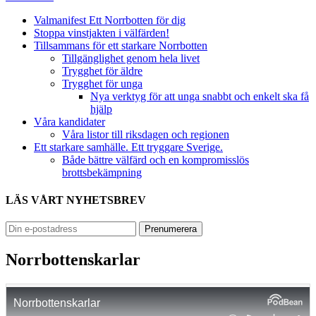
Valmanifest Ett Norrbotten för dig
Stoppa vinstjakten i välfärden!
Tillsammans för ett starkare Norrbotten
Tillgänglighet genom hela livet
Trygghet för äldre
Trygghet för unga
Nya verktyg för att unga snabbt och enkelt ska få
hjälp
Våra kandidater
Våra listor till riksdagen och regionen
Ett starkare samhälle. Ett tryggare Sverige.
Både bättre välfärd och en kompromisslös
brottsbekämpning
LÄS VÅRT NYHETSBREV
Norrbottenskarlar