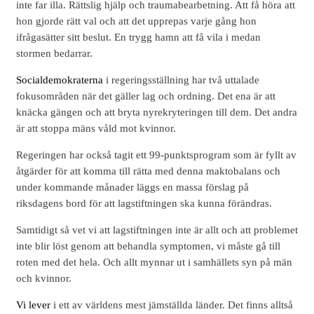
inte far illa. Rättslig hjälp och traumabearbetning. Att få höra att
hon gjorde rätt val och att det upprepas varje gång hon
ifrågasätter sitt beslut. En trygg hamn att få vila i medan
stormen bedarrar.
Socialdemokraterna
i regeringsställning har två uttalade
fokusområden när det gäller lag och ordning. Det ena är att
knäcka gängen och att bryta nyrekryteringen till dem. Det andra
är att stoppa mäns våld mot kvinnor.
Regeringen har också tagit ett 99-punktsprogram som är fyllt av
åtgärder för att komma till rätta med denna maktobalans och
under kommande månader läggs en massa förslag på
riksdagens bord för att lagstiftningen ska kunna förändras.
Samtidigt så vet vi att lagstiftningen inte är allt och att problemet
inte blir löst genom att behandla symptomen, vi måste gå till
roten med det hela. Och allt mynnar ut i samhällets syn på män
och kvinnor.
Vi lever
i ett av världens mest jämställda länder. Det finns alltså