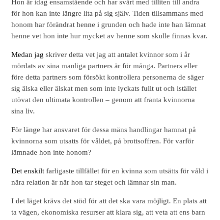
Hon är idag ensamstående och har svårt med tilliten till andra
för hon kan inte längre lita på sig själv. Tiden tillsammans med
honom har förändrat henne i grunden och hade inte han lämnat
henne vet hon inte hur mycket av henne som skulle finnas kvar.
Medan jag
skriver detta vet jag att antalet kvinnor som i år
mördats av sina manliga partners är för många. Partners eller
före detta partners som försökt kontrollera personerna de säger
sig älska eller älskat men som inte lyckats fullt ut och istället
utövat den ultimata kontrollen – genom att frånta kvinnorna
sina liv.
För länge har ansvaret för dessa mäns handlingar hamnat på
kvinnorna som utsatts för våldet, på brottsoffren. För varför
lämnade hon inte honom?
Det enskilt
farligaste tillfället för en kvinna som utsätts för våld i
nära relation är när hon tar steget och lämnar sin man.
I det läget krävs det stöd för att det ska vara möjligt. En plats att
ta vägen, ekonomiska resurser att klara sig, att veta att ens barn