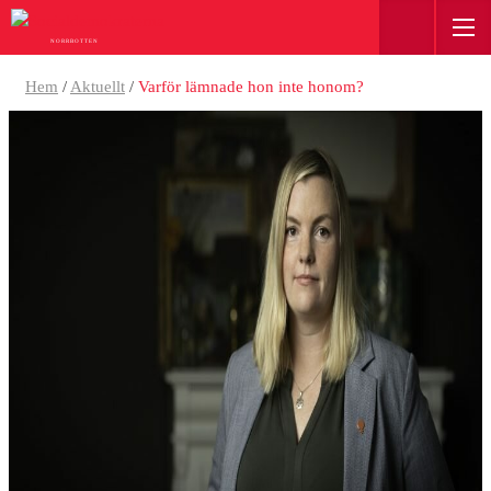
NORRBOTTEN
Hem
/
Aktuellt
/
Varför lämnade hon inte honom?