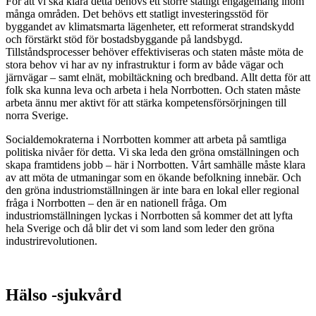
För att vi ska klara detta behövs ett större statligt engagemang inom
många områden. Det behövs ett statligt investeringsstöd för
byggandet av klimatsmarta lägenheter, ett reformerat strandskydd
och förstärkt stöd för bostadsbyggande på landsbygd.
Tillståndsprocesser behöver effektiviseras och staten måste möta de
stora behov vi har av ny infrastruktur i form av både vägar och
järnvägar – samt elnät, mobiltäckning och bredband. Allt detta för att
folk ska kunna leva och arbeta i hela Norrbotten. Och staten måste
arbeta ännu mer aktivt för att stärka kompetensförsörjningen till
norra Sverige.
Socialdemokraterna i Norrbotten kommer att arbeta på samtliga
politiska nivåer för detta. Vi ska leda den gröna omställningen och
skapa framtidens jobb – här i Norrbotten. Vårt samhälle måste klara
av att möta de utmaningar som en ökande befolkning innebär. Och
den gröna industriomställningen är inte bara en lokal eller regional
fråga i Norrbotten – den är en nationell fråga. Om
industriomställningen lyckas i Norrbotten så kommer det att lyfta
hela Sverige och då blir det vi som land som leder den gröna
industrirevolutionen.
Hälso -sjukvård