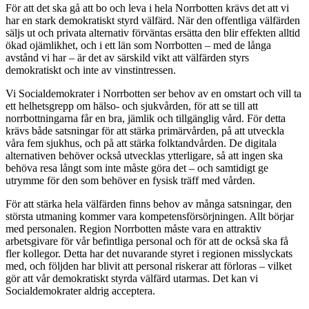
För att det ska gå att bo och leva i hela Norrbotten krävs det att vi
har en stark demokratiskt styrd välfärd. När den offentliga välfärden
säljs ut och privata alternativ förväntas ersätta den blir effekten alltid
ökad ojämlikhet, och i ett län som Norrbotten – med de långa
avstånd vi har – är det av särskild vikt att välfärden styrs
demokratiskt och inte av vinstintressen.
Vi Socialdemokrater i Norrbotten ser behov av en omstart och vill ta
ett helhetsgrepp om hälso- och sjukvården, för att se till att
norrbottningarna får en bra, jämlik och tillgänglig vård. För detta
krävs både satsningar för att stärka primärvården, på att utveckla
våra fem sjukhus, och på att stärka folktandvården. De digitala
alternativen behöver också utvecklas ytterligare, så att ingen ska
behöva resa långt som inte måste göra det – och samtidigt ge
utrymme för den som behöver en fysisk träff med vården.
För att stärka hela välfärden finns behov av många satsningar, den
största utmaning kommer vara kompetensförsörjningen. Allt börjar
med personalen. Region Norrbotten måste vara en attraktiv
arbetsgivare för vår befintliga personal och för att de också ska få
fler kollegor. Detta har det nuvarande styret i regionen misslyckats
med, och följden har blivit att personal riskerar att förloras – vilket
gör att vår demokratiskt styrda välfärd utarmas. Det kan vi
Socialdemokrater aldrig acceptera.