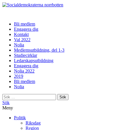
norrbotten
Bli medlem
Engagera dig
Kontakt
Val 2022
Nolia
Medlemsutbildning, del 1-3
Studiecirklar
Ledarskapsutbildning
Engagera dig
Nolia 2022
2019
Bli medlem
Nolia
Sök
efter:
Sök
Meny
Politik
Riksdag
Region