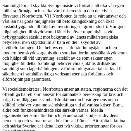
Samtidigt för att skydda Sverige måste vi fortsätta att öka vår egen
militära förmåga och stärka vår krisberedskap och det civila
försvaret i Norrbotten. Vi i Norrbotten är redo att ta vårt ansvar och
vårt län har goda möjligheter till befolkningsökning och ökat
bostadsbyggande till följd av investeringar i grön industri. Vår goda
tillgänglighet till skyddsrum i länet behöver upprätthållas vid
nybyggnation särskilt mot bakgrund av länets militärstrategiska
betydelse, men skyddsrum är bara en del i skyddet av
civilbefolkningen. Det behövs en stärkt räddningstjänst och en
modern hemskyddsorganisation som kan iordningsställa skyddsrum
och hjälpa till vid utrymning, särskilt av de som saknar egen
möjlighet till detta. Samtidigt behöver våra sjukhus driftsäkras
samtidigt som lagerhållningen av förbrukningsmaterial stärks. IT-
säkerheten i samhällsviktiga verksamheter ska förbättras och
elförsörjningen garanteras.
Vi socialdemokrater i Norrbotten anser att staten, regionerna och det
offentliga har ett stort ansvar för samhällets beredskap för kris och
krig. Grundläggande samhällsfunktioner och vår gemensamma
välfärd behöver vara motståndskraftiga vid allvarliga kriser. Barn,
äldre och funktionshindrade ska särskilt värnas. Ideella
organisationer som utbildar och på andra sätt stödjer individens
beredskap och värnar utsatta bör fortsatt främjas. Att stötta Ukraina
och stärka Sverige är i detta läget två viktiga prioriteringar för oss