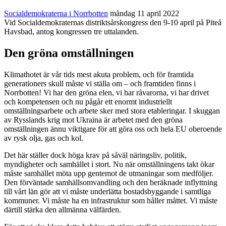
Socialdemokraterna i Norrbotten
måndag 11 april 2022
Vid Socialdemokraternas distriktsårskongress den 9-10 april på Piteå
Havsbad, antog kongressen tre uttalanden.
Den gröna omställningen
Klimathotet är vår tids mest akuta problem, och för framtida
generationers skull måste vi ställa om – och framtiden finns i
Norrbotten! Vi har den gröna elen, vi har råvarorna, vi har drivet
och kompetensen och nu pågår ett enormt industriellt
omställningsarbete och arbete sker med stora etableringar. I skuggan
av Rysslands krig mot Ukraina är arbetet med den gröna
omställningen ännu viktigare för att göra oss och hela EU oberoende
av rysk olja, gas och kol.
Det här ställer dock höga krav på såväl näringsliv, politik,
myndigheter och samhället i stort. Nu när omställningens takt ökar
måste samhället möta upp gentemot de utmaningar som medföljer.
Den förväntade samhällsomvandling och den beräknade inflyttning
till vårt län gör att vi måste underlätta bostadsbyggande i samtliga
kommuner. Vi måste ha en infrastruktur som håller måttet. Vi måste
därtill stärka den allmänna välfärden.