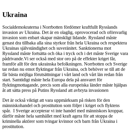
Ukraina
Socialdemokraterna i Norrbotten fördömer kraftfullt Rysslands
invasion av Ukraina. Det är en olaglig, oprovocerad och oförsvarlig
invasion som enbart skapar mänskligt lidande. Ryssland måste
genast dra tillbaka alla sina styrkor från hela Ukraina och respektera
Ukrainas självständighet och suveränitet. Sanktionerna mot
Ryssland måste fortsätta och öka i tryck och i det måste Sverige vara
pådrivande.Vi ser också med stor oro på de effekter kriget får,
framför allt för den ukrainska befolkningen. Norrbotten och Sverige
tar redan nu emot flyktingar från Ukraina, och behöver se till att de
får bästa möjliga förutsättningar i vårt land och vårt län redan från
start. Samtidigt måste hela Europa dela på ansvaret för
flyktingmottagande, precis som alla europeiska länder måste hjälpas
åt att sätta press på Putins Ryssland att avbryta invasionen
Det är också viktigt att vara uppmärksam på risken för den
människohandel och prostitution som följer i kriget och flyktens
spår. I Sverige accepterar vi inte handel med människors kroppar,
därför måste hela samhället med kraft agera för att stoppa de
kriminella aktörer som tvingar kvinnor och barn från Ukraina i
prostitution.