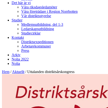
Det här är vi
Våra riksdagsledamöter
Våra företrädare i Region Norrbotten
Vår distriktsstyrelse
Studier
Medlemsutbildning, del 1-3
Ledarskapsutbildning
Studiecirklar
Kontakt
Distriktsexpeditionen
Arbetarekommuner
Press
Arkiv
Nolia 2022
Nolia
Hem
/
Aktuellt
/
Uttalanden distriktsårskongress