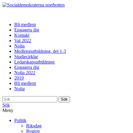
norrbotten
Bli medlem
Engagera dig
Kontakt
Val 2022
Nolia
Medlemsutbildning, del 1-3
Studiecirklar
Ledarskapsutbildning
Engagera dig
Nolia 2022
2019
Bli medlem
Nolia
Sök
efter:
Sök
Meny
Politik
Riksdag
Region