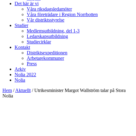
Det här är vi
Våra riksdagsledamöter
Våra företrädare i Region Norrbotten
Vår distriktsstyrelse
Studier
Medlemsutbildning, del 1-3
Ledarskapsutbildning
Studiecirklar
Kontakt
Distriktsexpeditionen
Arbetarekommuner
Press
Arkiv
Nolia 2022
Nolia
Hem
/
Aktuellt
/
Utrikesminister Margot Wallström talar på Stora
Nolia