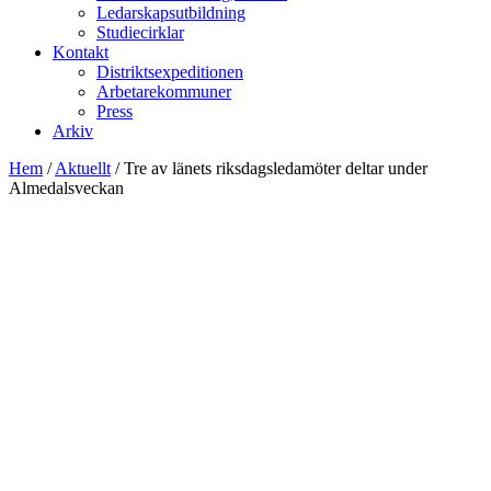
Ledarskapsutbildning
Studiecirklar
Kontakt
Distriktsexpeditionen
Arbetarekommuner
Press
Arkiv
Hem
/
Aktuellt
/
Tre av länets riksdagsledamöter deltar under
Almedalsveckan