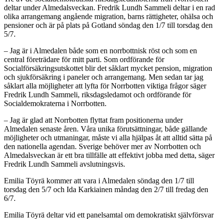
deltar under Almedalsveckan. Fredrik Lundh Sammeli deltar i en rad
olika arrangemang angående migration, barns rättigheter, ohälsa och
pensioner och är på plats på Gotland söndag den 1/7 till torsdag den
5/7.
– Jag är i Almedalen både som en norrbottnisk röst och som en
central företrädare för mitt parti. Som ordförande för
Socialförsäkringsutskottet blir det såklart mycket pension, migration
och sjukförsäkring i paneler och arrangemang. Men sedan tar jag
såklart alla möjligheter att lyfta för Norrbotten viktiga frågor säger
Fredrik Lundh Sammeli, riksdagsledamot och ordförande för
Socialdemokraterna i Norrbotten.
– Jag är glad att Norrbotten flyttat fram positionerna under
Almedalen senaste åren. Våra unika förutsättningar, både gällande
möjligheter och utmaningar, måste vi alla hjälpas åt att alltid sätta på
den nationella agendan. Sverige behöver mer av Norrbotten och
Almedalsveckan är ett bra tillfälle att effektivt jobba med detta, säger
Fredrik Lundh Sammeli avslutningsvis.
Emilia Töyrä kommer att vara i Almedalen söndag den 1/7 till
torsdag den 5/7 och Ida Karkiainen måndag den 2/7 till fredag den
6/7.
Emilia Töyrä deltar vid ett panelsamtal om demokratiskt självförsvar