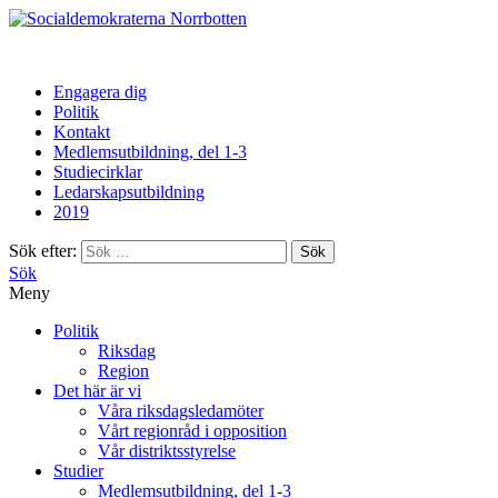
Norrbotten
Engagera dig
Politik
Kontakt
Medlemsutbildning, del 1-3
Studiecirklar
Ledarskapsutbildning
2019
Sök efter:
Sök
Meny
Politik
Riksdag
Region
Det här är vi
Våra riksdagsledamöter
Vårt regionråd i opposition
Vår distriktsstyrelse
Studier
Medlemsutbildning, del 1-3