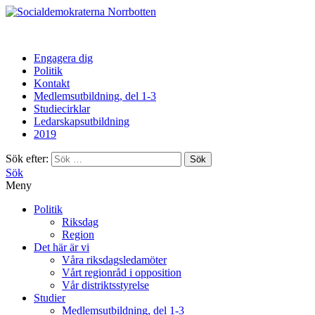
Norrbotten
Engagera dig
Politik
Kontakt
Medlemsutbildning, del 1-3
Studiecirklar
Ledarskapsutbildning
2019
Sök efter:
Sök
Meny
Politik
Riksdag
Region
Det här är vi
Våra riksdagsledamöter
Vårt regionråd i opposition
Vår distriktsstyrelse
Studier
Medlemsutbildning, del 1-3