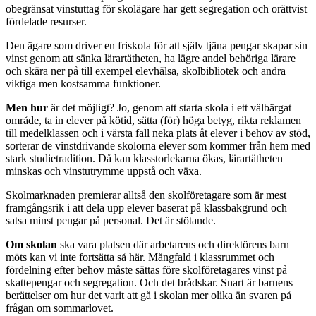
obegränsat vinstuttag för skolägare har gett segregation och orättvist
fördelade resurser.
Den ägare som driver en friskola för att själv tjäna pengar skapar sin
vinst genom att sänka lärartätheten, ha lägre andel behöriga lärare
och skära ner på till exempel elevhälsa, skolbibliotek och andra
viktiga men kostsamma funktioner.
Men hur
är det möjligt? Jo, genom att starta skola i ett välbärgat
område, ta in elever på kötid, sätta (för) höga betyg, rikta reklamen
till medelklassen och i värsta fall neka plats åt elever i behov av stöd,
sorterar de vinstdrivande skolorna elever som kommer från hem med
stark studietradition. Då kan klasstorlekarna ökas, lärartätheten
minskas och vinstutrymme uppstå och växa.
Skolmarknaden premierar alltså den skolföretagare som är mest
framgångsrik i att dela upp elever baserat på klassbakgrund och
satsa minst pengar på personal. Det är stötande.
Om skolan
ska vara platsen där arbetarens och direktörens barn
möts kan vi inte fortsätta så här. Mångfald i klassrummet och
fördelning efter behov måste sättas före skolföretagares vinst på
skattepengar och segregation. Och det brådskar. Snart är barnens
berättelser om hur det varit att gå i skolan mer olika än svaren på
frågan om sommarlovet.