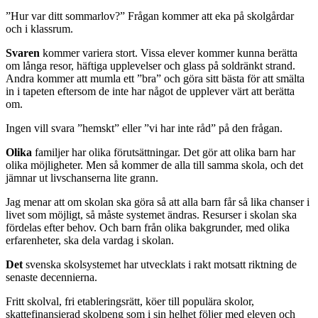
”Hur var ditt sommarlov?” Frågan kommer att eka på skolgårdar
och i klassrum.
Svaren
kommer variera stort. Vissa elever kommer kunna berätta
om långa resor, häftiga upplevelser och glass på soldränkt strand.
Andra kommer att mumla ett ”bra” och göra sitt bästa för att smälta
in i tapeten eftersom de inte har något de upplever värt att berätta
om.
Ingen vill svara ”hemskt” eller ”vi har inte råd” på den frågan.
Olika
familjer har olika förutsättningar. Det gör att olika barn har
olika möjligheter. Men så kommer de alla till samma skola, och det
jämnar ut livschanserna lite grann.
Jag menar att om skolan ska göra så att alla barn får så lika chanser i
livet som möjligt, så måste systemet ändras. Resurser i skolan ska
fördelas efter behov. Och barn från olika bakgrunder, med olika
erfarenheter, ska dela vardag i skolan.
Det
svenska skolsystemet har utvecklats i rakt motsatt riktning de
senaste decennierna.
Fritt skolval, fri etableringsrätt, köer till populära skolor,
skattefinansierad skolpeng som i sin helhet följer med eleven och