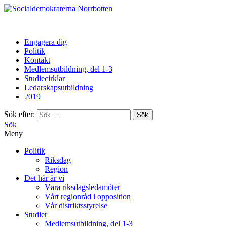
Norrbotten
Engagera dig
Politik
Kontakt
Medlemsutbildning, del 1-3
Studiecirklar
Ledarskapsutbildning
2019
Sök efter:
Sök
Meny
Politik
Riksdag
Region
Det här är vi
Våra riksdagsledamöter
Vårt regionråd i opposition
Vår distriktsstyrelse
Studier
Medlemsutbildning, del 1-3