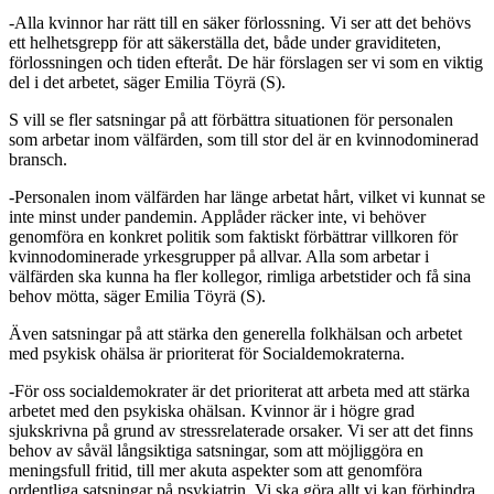
-Alla kvinnor har rätt till en säker förlossning. Vi ser att det behövs
ett helhetsgrepp för att säkerställa det, både under graviditeten,
förlossningen och tiden efteråt. De här förslagen ser vi som en viktig
del i det arbetet, säger Emilia Töyrä (S).
S vill se fler satsningar på att förbättra situationen för personalen
som arbetar inom välfärden, som till stor del är en kvinnodominerad
bransch.
-Personalen inom välfärden har länge arbetat hårt, vilket vi kunnat se
inte minst under pandemin. Applåder räcker inte, vi behöver
genomföra en konkret politik som faktiskt förbättrar villkoren för
kvinnodominerade yrkesgrupper på allvar. Alla som arbetar i
välfärden ska kunna ha fler kollegor, rimliga arbetstider och få sina
behov mötta, säger Emilia Töyrä (S).
Även satsningar på att stärka den generella folkhälsan och arbetet
med psykisk ohälsa är prioriterat för Socialdemokraterna.
-För oss socialdemokrater är det prioriterat att arbeta med att stärka
arbetet med den psykiska ohälsan. Kvinnor är i högre grad
sjukskrivna på grund av stressrelaterade orsaker. Vi ser att det finns
behov av såväl långsiktiga satsningar, som att möjliggöra en
meningsfull fritid, till mer akuta aspekter som att genomföra
ordentliga satsningar på psykiatrin. Vi ska göra allt vi kan förhindra