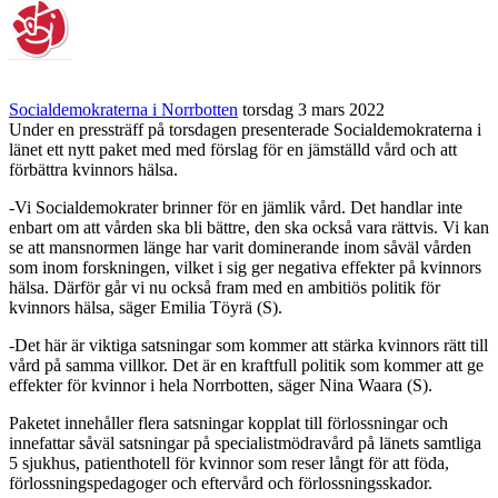
Socialdemokraterna i Norrbotten
torsdag 3 mars 2022
Under en pressträff på torsdagen presenterade Socialdemokraterna i
länet ett nytt paket med med förslag för en jämställd vård och att
förbättra kvinnors hälsa.
-Vi Socialdemokrater brinner för en jämlik vård. Det handlar inte
enbart om att vården ska bli bättre, den ska också vara rättvis. Vi kan
se att mansnormen länge har varit dominerande inom såväl vården
som inom forskningen, vilket i sig ger negativa effekter på kvinnors
hälsa. Därför går vi nu också fram med en ambitiös politik för
kvinnors hälsa, säger Emilia Töyrä (S).
-Det här är viktiga satsningar som kommer att stärka kvinnors rätt till
vård på samma villkor. Det är en kraftfull politik som kommer att ge
effekter för kvinnor i hela Norrbotten, säger Nina Waara (S).
Paketet innehåller flera satsningar kopplat till förlossningar och
innefattar såväl satsningar på specialistmödravård på länets samtliga
5 sjukhus, patienthotell för kvinnor som reser långt för att föda,
förlossningspedagoger och eftervård och förlossningsskador.