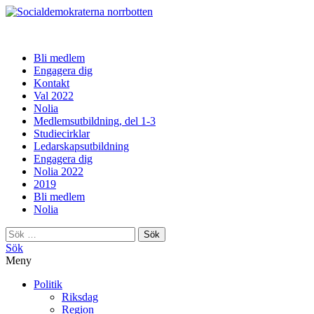
norrbotten
Bli medlem
Engagera dig
Kontakt
Val 2022
Nolia
Medlemsutbildning, del 1-3
Studiecirklar
Ledarskapsutbildning
Engagera dig
Nolia 2022
2019
Bli medlem
Nolia
Sök
efter:
Sök
Meny
Politik
Riksdag
Region