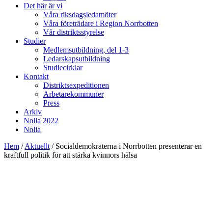
Det här är vi
Våra riksdagsledamöter
Våra företrädare i Region Norrbotten
Vår distriktsstyrelse
Studier
Medlemsutbildning, del 1-3
Ledarskapsutbildning
Studiecirklar
Kontakt
Distriktsexpeditionen
Arbetarekommuner
Press
Arkiv
Nolia 2022
Nolia
Hem
/
Aktuellt
/
Socialdemokraterna i Norrbotten presenterar en
kraftfull politik för att stärka kvinnors hälsa