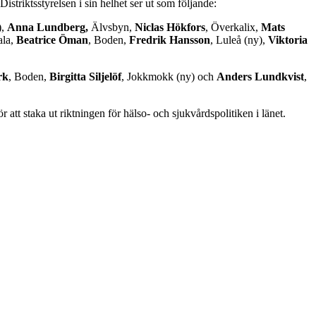
istriktsstyrelsen i sin helhet ser ut som följande:
),
Anna Lundberg,
Älvsbyn,
Niclas Hökfors
, Överkalix,
Mats
ala,
Beatrice Öman
, Boden,
Fredrik Hansson
, Luleå (ny),
Viktoria
rk
, Boden,
Birgitta Siljelöf
, Jokkmokk (ny) och
Anders Lundkvist
,
tt staka ut riktningen för hälso- och sjukvårdspolitiken i länet.