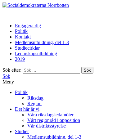
Norrbotten
Engagera dig
Politik
Kontakt
Medlemsutbildning, del 1-3
Studiecirklar
Ledarskapsutbildning
2019
Sök efter:
Sök
Meny
Politik
Riksdag
Region
Det här är vi
Våra riksdagsledamöter
Vårt regionråd i opposition
Vår distriktsstyrelse
Studier
Medlemsutbildning, del 1-3