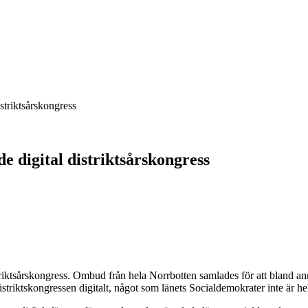
striktsårskongress
 digital distriktsårskongress
ktsårskongress. Ombud från hela Norrbotten samlades för att bland ann
iktskongressen digitalt, något som länets Socialdemokrater inte är helt