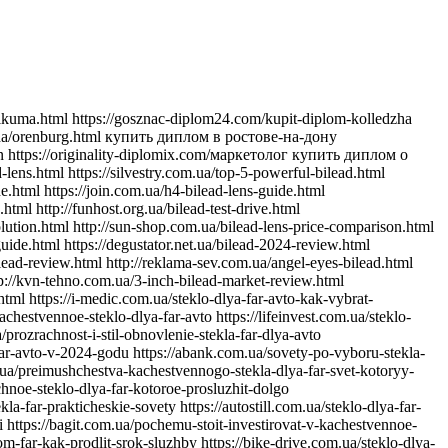
-uluchshit-svet-i-stil-avtomobilya https://jiraf.com.ua/moshhnoe-tochnoe-osveshhenie-preimushhestva-linz-dlya-avto-far https://itware.com.ua/chto-dayut-linzy-dlya-far-sekrety-osveshheniya https://jn.com.ua/linzy-dlya-far-sovremennye-resheniya-dlya-vidimosti https://ibnews.com.ua/germetik-dlya-stekla-far-avto https://keepstyle.com.ua/kak-pravilno-ispolzovat-germetik-dlya-far-avto https://menfashion.com.ua/germetik-dlya-stekla-far https://kominmet.com.ua/germetik-dlya-far-avto-vodonepronitsaemost https://mir-akb.com.ua/kak-germetik-dlya-far-vliyaet-na-zashitu-i-vneshniy-vid https://mitsubishi-nikol-motors.com.ua/germetik-dlya-stekla-far-uluchshenie-germetichnosti-i-osveshcheniya https://massovka.com.ua/germetik-dlya-far-zashchita-ot-vlagi-pyli-kondensata https://newstoday.com.ua/kak-vybrat-germetik-dlya-stekla-far https://maximumvisa.com.ua/germetik-dlya-stekla-far-idealnaya-germetizatsiya https://ostercenter.com.ua/luchshie-germetiki-dlya-far-avto https://pnevmo-strelok.com.ua/germetik-dlya-far-zachem-i-kak-ispolzovat https://myelectro.com.ua/kak-germetik-zashchishchaet-fary https://logotypes.com.ua/germetizaciya-stekla-far https://naduvnie-lodki.com.ua/sekret-idealnyh-far-germetik https://nagrevayka.com.ua/top-5-germetikov-dlya-far http://repetitory.com.ua/germetik-dlya-stekla-far-poshagovyj-gid https://optimapharm.com.ua/germetik-dlya-stekla-far https://s-boutique.com.ua/zashchita-far-ot-vlagi-rol-germetika https://rockradio.com.ua/kak-germetik-pomogaet-sokhranit-fary-kak-novye https://pravoslavnews.com.ua/germetik-dlya-far-nadezhnoe-reshenie-dlya-predotvrashcheniya-kondensata https://salonsharm.com.ua/idealnyj-germetik-dlya-stekla-far-kak-vybrat-i-pravilno-nanesti http://salle.com.ua/pochemu-germetik-dlya-far-avto-vazhnee-chem-kazhetsya http://reklamist.com.ua/germetik-dlya-stekla-far-obazatelnyj-element-dlya-remonta http://runflor.com.ua/kak-vosstanovit-germetichnost-far-sovety-po-vyboru-germetika https://side-by-side.com.ua/remont-stekla-far-kak-germetik-pomogaet-sokhranit-svetopropuskaniye https://smartbuildforum.com.ua/germetik-dlya-avtofar-resheniye-dlya-osveshcheniya-i-zashchity https://tastaliski.com.ua/germetik-dlya-stekla-far-zashchita-ot-pogodnyh-usloviy https://sevinfo.com.ua/kak-germetik-prodlevaet-srok-sluzhby-far https://summer-kino.com.ua/germetik-dlya-avtofar-problemy-s-germetizaciej https://startupline.com.ua/vybor-germetika-dlya-far https://unasoft.com.ua/germetik-dlya-stekla-far-vlaga-i-korrozia https://svitozar.com.ua/germetik-dlya-stekla-far-vlaga-i-korrozia https://talktome.com.ua/zhidkost-dlya-polirovki-far-avto https://smotri.com.ua/kak-vybrat-luchshuyu-zhidkost-dlya-polirovki-far https://tyres.com.ua/zhidkost-dlya-polirovki-far-ustranenie-carapin https://tayger.com.ua/nabor-dlya-polirovki-far-vse-chto-nuzhno https://tm-marmelad.com.ua/nabor-dlya-polirovki-far-luchshie-komplekty https://synergize.com.ua/polirovka-far-svoimi-rukami-nabory https://trademart.com.ua/nabor-dlya-polirovki-far-kak-obnovit-fary-avto http://vabank.com.ua/steklo-dlya-far-ka