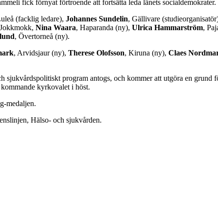
eli fick förnyat förtroende att fortsätta leda länets socialdemokrater. D
Luleå (facklig ledare),
Johannes Sundelin
, Gällivare (studieorganisatör
 Jokkmokk,
Nina Waara
, Haparanda (ny),
Ulrica Hammarström
, Paj
lund
, Övertorneå (ny).
mark
, Arvidsjaur (ny),
Therese Olofsson
, Kiruna (ny),
Claes Nordma
sjukvårdspolitiskt program antogs, och kommer att utgöra en grund för a
det kommande kyrkovalet i höst.
ng-medaljen.
enslinjen, Hälso- och sjukvården.