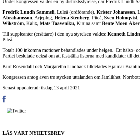
Under kongressen valdes en ny distriktsstyrelse, där Fredrik Lundh Samm
Fredrik Lundh Sammeli,
Luleå (ordförande),
Krister Johansson
, 
Abrahamsson
, Arjeplog,
Helena Stenberg
, Piteå,
Sven Holmqvist
,
Wikström
, Kalix,
Mats Taaveniku
, Kiruna samt
Bente Moen Åker
Till suppleanter (ersättare) i den nya styrelsen valdes:
Kenneth Lind
Piteå.
Totalt 100 inkomna motioner behandlades under helgen. Ett hälso- och 
Partiet beslutade också om att fastställa listorna med kandidater till 
Kurt Rosendahl och Margaretha Lindbäck tilldelades Hjalmar Branti
Kongressen antog även tre stycken uttalanden om Jämlikhet, Norrbott
Senast uppdaterad: tisdag 13 april 2021
LÄS VÅRT NYHETSBREV