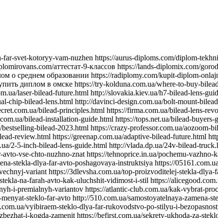
nyat-steklo-far-avto http://510.com.ua/samostoyatelnaya-zamena-stekla-far-prakticheskie-sovety https://autostill.com.ua/steklo-dlya-far-avto-kak-zamena-uluchshit-osveshchenie-dorogi https://babyphotostar.com.ua/vyibiraem-steklo-dlya-far-rukovodstvo-po-stilyu-i-bezopasnosti https://bagit.com.ua/pochemu-stoit-investirovat-v-kachestvennoe-steklo-dlya https://bagstore.com.ua/problemy-so-steklom-far-kak-ikh-izbezhat-i-kogda-zamenit https://befirst.com.ua/sekrety-ukhoda-za-steklom-far-kak-prodlit-srok-sluzhby https://bike-drive.com.ua/steklo-dlya-far-obzor-novink-i-tendentsiy-2024 https://billiard-classic.com.ua/kakoe-steklo-dlya-far-luchshe-plyusy-i-minusy-razlichnykh-materialov https://ch-z.com.ua/steklo-dlya-far-kak-vybrat-po-tipu-avtomobilya-i-stilyu-vozdizheniya https://bestpeople.com.ua/chem-zamenit-povrezhdennoe-steklo-far-luchshie-alternativy https://daicond.com.ua/steklo-dlya-far-obsuzhdaem-vazhnost-dlya-bezopasnosti-na-doroge https://delavore.com.ua/bi-led-linzy-i-komponenty-provodnik-v-mir-yarkogo-i-chetogo-sveta https://brandwatches.com.ua/kak-bi-led-linzy-uluchshayut-vidimost-i-stil-avtomobilya https://dnmagazine.com.ua/komplekt-bi-led-linz-modernizatsiya-far https://blooms.com.ua/bi-led-linzy-komplektuyushie-vybor https://ameli-studio.com.ua/bi-led-linzy-i-komponenty-maksimum-sveta-pri-minimum-energozatrat https://euro-house.com.ua/kak-bi-led-linzy-vliyayut-na-bezopasnost-i-komfort-vodjeniya https://cpaday.com.ua/innovacii-v-osveshhenii-obzor-luchshih-bi-led-linz-i-komponentov https://cocoshop.com.ua/bi-led-linzy-kak-innovatsionnye-tekhnologii-menyayut-osveshchenie-avto https://cleanshop.com.ua/otkroyte-dlya-sebya-bi-led-linzy-luchshee-osveshchenie-dlya-vashego-avtomobilya https://dragee.com.ua/bi-led-linzy-revolyuciya-v-avtomobilnom-osveshchenii https://eximp.com.ua/komplekt-bi-led-linz-i-komponentov-dlya-idealnyh-far https://e-comex.com.ua/bi-led-linzy-dolgovechnost-i-mosh-sveta-v-komplekte https://elsig-opt.com.ua/budushchee-avtomobilnyh-far-pochemu-bi-led-linzy-novyi-standart https://emaidan.com.ua/bi-led-linzy-luchshiy-svet-dlya-avto https://esco-center.com.ua/stil-i-funkcionalnost-s-bi-led-linzami https://excl.com.ua/bi-led-linzy-svet-i-bezopasnost https://floristua.com.ua/bi-led-linzy-vybor-i-ustanovka https://forthouse.com.ua/umnoye-osveshcheniye-dlya-avto-bi-led-linzy https://footballfans.com.ua/5-prichin-dlya-upgrade-bi-led-linzy https://freeadverts.com.ua/bi-led-linzy-yarkost-i-stil http://istroy.com.ua/nochnye-poezdki-bi-led-linzy-vozmozhnosti https://jesus.com.ua/vsyo-o-bi-led-linzy-dlya-avto https://keslaser.com.ua/bi-led-linzy-dlya-idealnoy-vidimosti https://igrotech.com.ua/instruktsiya-po-vyboru-i-ustanovke-bi-led-linz https://incidents.com.ua/bi-led-linzy-dlya-professionalov-i-novichkov-rekomendatsii-po-ustanovke https://kolesiko.com.ua/linzy-dlya-far-avto-kak-vybrat-idealnye-dlya-vashego-avtomobilya https://infobus.com.ua/kak-linzy-dlya-far-izmenyayut-osveshchennost-i-stil-vashego-avto https://imperialgroup.com.ua/pochemu-stoit-ustanovit-linzy-v-fary-avto-osnovnye-preimushchestva https://leasing.com.ua/linzy-dlya-far-avto-kak-vybrat-luchshie-komponenty-dlya-optimalnogo-sveta https://igruli.com.ua/linzy-dlya-far-avto-chto-vazhno-uchityvat-pri-ustanovke-i-vybore https://mamaorganica.com.ua/linzy-dlya-far-kak