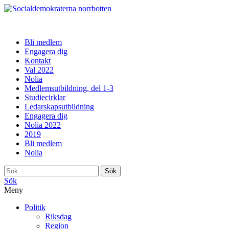
norrbotten
Bli medlem
Engagera dig
Kontakt
Val 2022
Nolia
Medlemsutbildning, del 1-3
Studiecirklar
Ledarskapsutbildning
Engagera dig
Nolia 2022
2019
Bli medlem
Nolia
Sök
efter:
Sök
Meny
Politik
Riksdag
Region