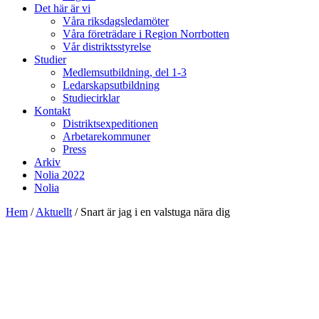
Det här är vi
Våra riksdagsledamöter
Våra företrädare i Region Norrbotten
Vår distriktsstyrelse
Studier
Medlemsutbildning, del 1-3
Ledarskapsutbildning
Studiecirklar
Kontakt
Distriktsexpeditionen
Arbetarekommuner
Press
Arkiv
Nolia 2022
Nolia
Hem
/
Aktuellt
/
Snart är jag i en valstuga nära dig