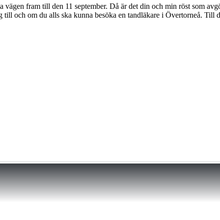
ägen fram till den 11 september. Då är det din och min röst som avgör h
ill och om du alls ska kunna besöka en tandläkare i Övertorneå. Till dess