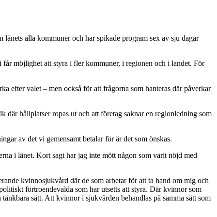
llan länets alla kommuner och har spikade program sex av sju dagar
i får möjlighet att styra i fler kommuner, i regionen och i landet. För
rka efter valet – men också för att frågorna som hanteras där påverkar
k där hållplatser ropas ut och att företag saknar en regionledning som
ingar av det vi gemensamt betalar för är det som önskas.
erna i länet. Kort sagt har jag inte mött någon som varit nöjd med
ngerande kvinnosjukvård där de som arbetar för att ta hand om mig och
olitiskt förtroendevalda som har utsetts att styra. Där kvinnor som
ta tänkbara sätt. Att kvinnor i sjukvården behandlas på samma sätt som