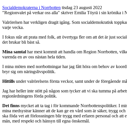
Socialdemokraterna i Norrbotten
tisdag 23 augusti 2022
"Regionvalet på verkar oss alla" skriver Emilia Töyrä i sin krönika i
Valrörelsen har verkligen dragit igång. Som socialdemokratisk toppkand
varje vecka.
I fokus står att prata med folk, att övertyga fler om att det är just soc
det brukar bli bäst så.
Mina samtal
har mest kommit att handla om Region Norrbotten, vilket 
varenda en av oss nästan hela tiden.
I mina möten med norrbottningar har jag fått höra om behov av koordina
bryr sig om näringslivspolitik.
Hittills
under valrörelsens första veckor, samt under de föregående må
Jag har heller inte stött på någon som tycker att vi ska tumma på arbet
regionledningens förda politik.
Det finns
mycket att ta tag i för kommande Norrbottenspolitiker. I min
mina medsystrar känner att de kan ge en vård som är säker, trygg och f
ska föda vet att förlossningen blir trygg med erfaren personal och att
män, med respekt och hänsyn till egna önskemål.