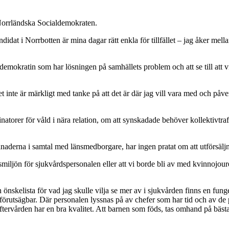
 Norrländska Socialdemokraten.
idat i Norrbotten är mina dagar rätt enkla för tillfället – jag åker me
ialdemokratin som har lösningen på samhällets problem och att se till att v
inte är märkligt med tanke på att det är där jag vill vara med och påve
torer för våld i nära relation, om att synskadade behöver kollektivtrafi
naderna i samtal med länsmedborgare, har ingen pratat om att utförsäljn
smiljön för sjukvårdspersonalen eller att vi borde bli av med kvinnojour
 önskelista för vad jag skulle vilja se mer av i sjukvården finns en fu
örutsägbar. Där personalen lyssnas på av chefer som har tid och av de p
 eftervården har en bra kvalitet. Att barnen som föds, tas omhand på bäs