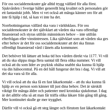
För oss socialdemokrater går alltid trygg välfärd för alla först.
Sjukvården i Sverige håller generellt hög kvalitet och personalen gör
ett fantastiskt jobb. Men vi vet också att många känner oro för att
inte få hjälp i tid, så kan vi inte ha det.
Norrbottningarnas välfärd ska vara i världsklass. För oss
socialdemokrater är det självklart att vården ska vara offentligt
finansierad och styras utifrån människors behov – inte utifrån
efterfrågan eller vinstintressen. Lika självklart som att vården ska ges
efter behov är det för oss socialdemokrater att det ska finnas
offentligt finansierad vård i länets alla kommuner.
Det behöver bli lättare att boka tid hos vården direkt via 1177. Vi vill
att du ska slippa ringa flera samtal till flera olika nummer. Vi vill
också att du som lider av psykisk ohälsa snabbt ska kunna få hjälp
via din hälsocentral. På en del håll fungerar det bra i dag. Vi vill att
det ska vara så för alla.
Vi vill också att du ska få en fast läkarkontakt – att du ska kunna få
hjälp av en person som känner till just dina behov. Det är särskilt
viktigt för många äldre och patienter med kroniska sjukdomar. I dag
är det alltför ofta så att man får träffa olika läkare från gång till gång.
Mer kontinuitet skulle ge mer trygghet.
Därför vill vi också gå ett steg längre och förutom fast läkarkontakt