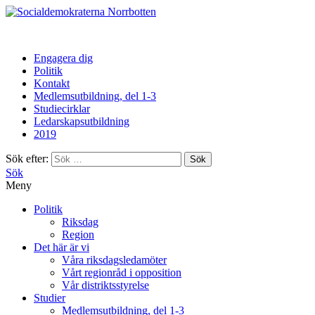
Norrbotten
Engagera dig
Politik
Kontakt
Medlemsutbildning, del 1-3
Studiecirklar
Ledarskapsutbildning
2019
Sök efter:
Sök
Meny
Politik
Riksdag
Region
Det här är vi
Våra riksdagsledamöter
Vårt regionråd i opposition
Vår distriktsstyrelse
Studier
Medlemsutbildning, del 1-3