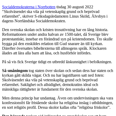
Socialdemokraterna i Norrbotten
tisdag 30 augusti 2022
"Skolväsendet ska vila på vetenskaplig grund och beprövad
erfarenhet", skriver S-riksdagsledamoten Linus Sköld, Älvsbyn i
dagens Norrländska Socialdemokraten.
Den svenska skolan och kristen trosutövning har en lång historia.
Reformationen under andra halvan av 1500-talet, då Sverige blev
protestantiskt, innebar en förändrad syn på kristendomen. Tro skulle
bygga på den enskildes relation till Gud snarare än till kyrkan.
Därefter översattes bibeltexterna till allmogens språk. Klockaren
ålades att lära alla barn att läsa, och husförhör infördes.
På så vis fick Sverige tidigt en utbredd läskunnighet i befolkningen.
Så småningom
tog staten över skolan och sedan dess har staten och
kyrkan gått skilda vägar. Och nu har lagstiftaren satt ned foten:
Skolväsendet ska vila på vetenskaplig grund och beprövad
erfarenhet. Saklighet och allsidighet, demokratins ideal och
mänskliga rättigheter är fundament för den svenska skolan.
Men denna princip har undantag. Även om undervisningen ska vara
konfessionsfri får fristående skolor ha religiösa inslag i utbildningen,
en sort religiös profil. Dessa skolor kallas ofta ”religiösa friskolor”.