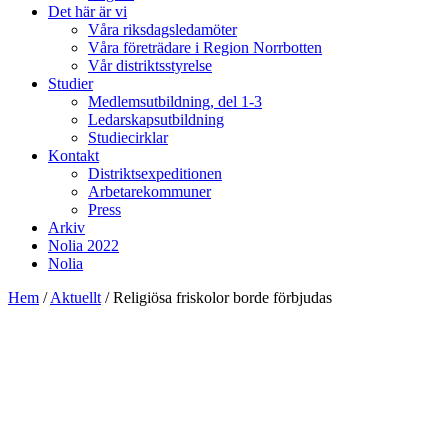
Det här är vi
Våra riksdagsledamöter
Våra företrädare i Region Norrbotten
Vår distriktsstyrelse
Studier
Medlemsutbildning, del 1-3
Ledarskapsutbildning
Studiecirklar
Kontakt
Distriktsexpeditionen
Arbetarekommuner
Press
Arkiv
Nolia 2022
Nolia
Hem
/
Aktuellt
/
Religiösa friskolor borde förbjudas