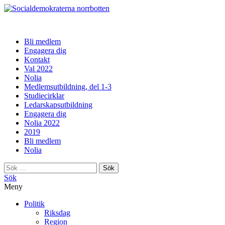
norrbotten
Bli medlem
Engagera dig
Kontakt
Val 2022
Nolia
Medlemsutbildning, del 1-3
Studiecirklar
Ledarskapsutbildning
Engagera dig
Nolia 2022
2019
Bli medlem
Nolia
Sök
efter:
Sök
Meny
Politik
Riksdag
Region