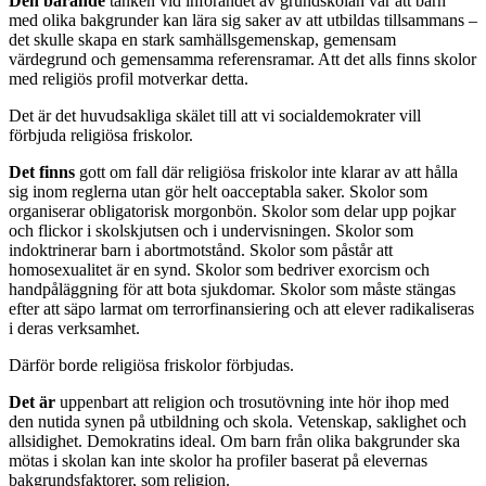
Den bärande
tanken vid införandet av grundskolan var att barn
med olika bakgrunder kan lära sig saker av att utbildas tillsammans –
det skulle skapa en stark samhällsgemenskap, gemensam
värdegrund och gemensamma referensramar. Att det alls finns skolor
med religiös profil motverkar detta.
Det är det huvudsakliga skälet till att vi socialdemokrater vill
förbjuda religiösa friskolor.
Det finns
gott om fall där religiösa friskolor inte klarar av att hålla
sig inom reglerna utan gör helt oacceptabla saker. Skolor som
organiserar obligatorisk morgonbön. Skolor som delar upp pojkar
och flickor i skolskjutsen och i undervisningen. Skolor som
indoktrinerar barn i abortmotstånd. Skolor som påstår att
homosexualitet är en synd. Skolor som bedriver exorcism och
handpåläggning för att bota sjukdomar. Skolor som måste stängas
efter att säpo larmat om terrorfinansiering och att elever radikaliseras
i deras verksamhet.
Därför borde religiösa friskolor förbjudas.
Det är
uppenbart att religion och trosutövning inte hör ihop med
den nutida synen på utbildning och skola. Vetenskap, saklighet och
allsidighet. Demokratins ideal. Om barn från olika bakgrunder ska
mötas i skolan kan inte skolor ha profiler baserat på elevernas
bakgrundsfaktorer, som religion.