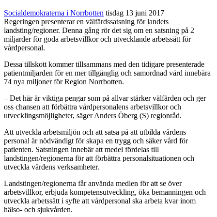
Socialdemokraterna i Norrbotten
tisdag 13 juni 2017
Regeringen presenterar en välfärdssatsning för landets
landsting/regioner. Denna gång rör det sig om en satsning på 2
miljarder för goda arbetsvillkor och utvecklande arbetssätt för
vårdpersonal.
Dessa tillskott kommer tillsammans med den tidigare presenterade
patientmiljarden för en mer tillgänglig och samordnad vård innebära
74 nya miljoner för Region Norrbotten.
– Det här är viktiga pengar som på allvar stärker välfärden och ger
oss chansen att förbättra vårdpersonalens arbetsvillkor och
utvecklingsmöjligheter, säger Anders Öberg (S) regionråd.
Att utveckla arbetsmiljön och att satsa på att utbilda vårdens
personal är nödvändigt för skapa en trygg och säker vård för
patienten. Satsningen innebär att medel fördelas till
landstingen/regionerna för att förbättra personalsituationen och
utveckla vårdens verksamheter.
Landstingen/regionerna får använda medlen för att se över
arbetsvillkor, erbjuda kompetensutveckling, öka bemanningen och
utveckla arbetssätt i syfte att vårdpersonal ska arbeta kvar inom
hälso- och sjukvården.