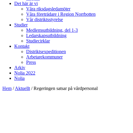
Det här är vi
Våra riksdagsledamöter
Våra företrädare i Region Norrbotten
Vår distriktsstyrelse
Studier
Medlemsutbildning, del 1-3
Ledarskapsutbildning
Studiecirklar
Kontakt
Distriktsexpeditionen
Arbetarekommuner
Press
Arkiv
Nolia 2022
Nolia
Hem
/
Aktuellt
/
Regeringen satsar på vårdpersonal