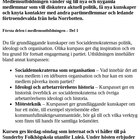
Medlemsutbildningen vänder sig till nya och nygamla
medlemmar som vill diskutera aktuell politik, få nya kunskaper
och knyta kontakter med andra partimedlemmar och ledande
förtroendevalda från hela Norrbotten.
Första delen i medlemsutbildningen – Del 1
Du får grundläggande kunskaper om Socialdemokraternas politik,
ideologi och organisation. Olika kurspass ger dig inspiration och en
bra grund för fortsatt engagemang i partiet. Utbildningen innehåller
bland annat kurspassen:
Socialdemokraterna som organisation
– Vad innebär det att
vara medlem i en idéburen organisation och hur kan en som
medlem påverka inom partiet?
Ideologi och arbetarrörelsens historia
– Kurspasset ger en
historisk överblick av socialdemokraterna och övriga
arbetarrörelsens ideologi och historia.
Mötesteknik
– Kurspasset ger grundläggande kunskaper om
hur ett möte, till exempel styrelsemöte eller
kommunfullmäktigesammanträde, bör gå till och vilka verktyg
som finns till hands för samtliga ledamöter.
Kursen ges lördag-söndag som internat och vi håller till på
Sunderby Folkhögskola utanför Luleå. Under hösten erbjuder