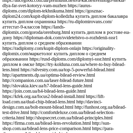
https://alicegood.com.ua/preimushchestva-kachestvennogo-stekla-dlya-far-svet-kotoryy-vam-nuzhen https://aurus-diploms.com/diplom-tekhnikuma.html https://gosznac-diplom24.com/kupit-diplom-kolledzha купить диплом бакалавра купить диплом охранника https://ru-diplomirovans.com/аттестат-9-классов https://lands-diplomix.com/goroda/orenburg.html купить диплом в ростове-на-дону https://diploman-dok.com/svidetelstvo-o-rozhdenii-sssr1 купить диплом о среднем образовании https://radiplomy.com/kupit-diplom-onlajn https://originality-diplomix.com/маркетолог купить диплом о среднем образовании https://rusd-diploms.com/diplomyi-sssr.html купить диплом в омске https://try-kolduna.com.ua/where-to-buy-bilead-lens.html https://silvestry.com.ua/top-5-powerful-bilead.html http://apartments.dp.ua/optima-bilead-review.html http://companion.com.ua/laser-bilead-future.html http://slovakia.kiev.ua/h7-bilead-lens-guide.html https://join.com.ua/h4-bilead-lens-guide.html https://kfek.org.ua/focus2-bilead-install.html https://lift-load.com.ua/dual-chip-bilead-lens.html http://davinci-design.com.ua/bolt-mount-bilead.html http://funhost.org.ua/bilead-test-drive.html http://comfortdeluxe.com.ua/bilead-selection-criteria.html http://shopsecret.com.ua/bilead-principles.html https://firma.com.ua/bilead-lens-revolution.html http://sun-shop.com.ua/bilead-lens-price-comparison.html https://para-dise.com.ua/bilead-lens-guide.html https://geliosfireworks.com.ua/bilead-installation-guide.html https://tops.net.ua/bilead-buyers-guide.html https://degustator.net.ua/bilead-2024-review.html https://oncology.com.ua/bilead-2022-rating.html https://shop4me.in.ua/bestselling-bilead-2023.html https://crazy-professor.com.ua/aozoom-bilead-review.html http://reklama-sev.com.ua/angel-eyes-bilead.html http://gollos.com.ua/angel-eyes-bilead.html http://jokes.com.ua/ams-bilead-review.html https://greenap.com.ua/adaptive-bilead-future.html http://kvn-tehno.com.ua/3-inch-bilead-market-review.html https://salesup.in.ua/3-inch-bilead-lens-guide.html http://compromat.in.ua/2-5-inch-bilead-lens-guide.html http://vlada.dp.ua/24v-bilead-truck.html https://i-medic.com.ua/steklo-dlya-far-avto-kak-vybrat-kachestvennuyu-zamenu https://renault-club.kiev.ua/zamena-stekla-far-avto-vse-chto-nuzhno-znat https://tehnoprice.in.ua/pochemu-vazhno-kachestvennoe-steklo-dlya-far-avto https://lifeinvest.com.ua/steklo-dlya-far-avto-obzor-populyarnyh-modeley https://warfare.com.ua/zamena-stekla-dlya-far-avto-poshagovaya-instruktsiya https://05161.com.ua/prozrachnost-i-stil-obnovlenie-stekla-far-dlya-avto https://brightwallpapers.com.ua/steklo-dlya-far-avto-kak-vybrat-dolgovechnyj-variant https://3dlevsha.com.ua/top-proizvoditelej-stekla-dlya-far-avto-v-2024-godu https://abank.com.ua/sovety-po-vyboru-stekla-dlya-far-avto-na-chto-obratit-vnimanie https://abshop.com.ua/zamena-stekla-na-farah-avto-kak-uluchshit-vidimost-i-stil https://alicegood.com.ua/preimushchestva-kachestvennogo-stekla-dlya-far-svet-kotoryy-vam-nuzhen https://artflo.com.ua/steklo-dlya-far-avto-obzor-byudzhetnyh-i-premialnyh-variantov https://atlantic-club.com.ua/kak-vybrat-prochnoe-steklo-dlya-far-kotoroe-prosluzhit-dolgo https://atelierdesdelices.com.ua/prozrachnost-i-dolgovechnost-zachem-menyat-steklo-far-avto http://510.com.ua/samostoyatelnaya-zamena-stekla-far-prakticheskie-sovety https://autostill.com.ua/steklo-dlya-far-avto-kak-zamena-uluchshit-osveshchenie-dorogi https://babyphotostar.com.ua/vyibiraem-steklo-dlya-far-rukovodstvo-po-stilyu-i-bezopasnosti https://bagit.com.ua/pochemu-stoit-investirovat-v-kachestvennoe-steklo-dlya https://bagstore.com.ua/problemy-so-steklom-far-kak-ikh-izbezhat-i-kogda-zamenit https://befirst.com.ua/sekrety-ukhoda-za-steklom-far-kak-prodlit-srok-sluzhby https://bike-drive.com.ua/steklo-dlya-far-obzor-novink-i-tendentsiy-2024 https://billiard-classic.com.ua/kakoe-steklo-dlya-far-luchshe-plyusy-i-minusy-razlichnykh-materialov https://ch-z.com.ua/steklo-dlya-far-kak-vybrat-po-tipu-avtomobilya-i-stilyu-vozdizheniya https://bestpeople.com.ua/chem-zamenit-povrezhdennoe-steklo-far-luchshie-alternativy https://daicond.com.ua/steklo-dlya-far-obsuzhdaem-vazhnost-dlya-bezopasnosti-na-doroge https://delavore.com.ua/bi-led-linzy-i-komponenty-provodnik-v-mir-yarkogo-i-chetogo-sveta https://brandwatches.com.ua/kak-bi-led-linzy-uluchshayut-vidimost-i-stil-avtomobilya https://dnmagazine.com.ua/komplekt-bi-led-linz-modernizatsiya-far https://blooms.com.ua/bi-led-linzy-komplektuyushie-vybor https://ameli-studio.com.ua/bi-led-linzy-i-komponenty-maksimum-sveta-pri-minimum-energozatrat https://euro-house.com.ua/kak-bi-led-linzy-vliyayut-na-bezopasnost-i-komfort-vodjeniya https://cpaday.com.ua/innovacii-v-osveshhenii-obzor-luchshih-bi-led-linz-i-komponentov https://cocoshop.com.ua/bi-led-linzy-kak-innovatsionnye-tekhnologii-menyayut-osveshchenie-avto https://cleanshop.com.ua/otkroyte-dlya-sebya-bi-led-linzy-luchshee-osveshchenie-dlya-vashego-avtomobilya https://dragee.com.ua/bi-led-linzy-revolyuciya-v-avtomobilnom-osveshchenii https://eximp.com.ua/komplekt-bi-led-linz-i-komponentov-dlya-idealnyh-far https://e-comex.com.ua/bi-led-linzy-dolgovechnost-i-mosh-sveta-v-komplekte https://elsig-opt.com.ua/budushchee-avtomobilnyh-far-pochemu-bi-led-linzy-novyi-standart https://emaidan.com.ua/bi-led-linzy-luchshiy-svet-dlya-avto https://esco-center.com.ua/stil-i-funkcionalnost-s-bi-led-linzami https://excl.com.ua/bi-led-linzy-svet-i-bezopasnost https://floristua.com.ua/bi-led-linzy-vybor-i-ustanovka https://forthouse.com.ua/umnoye-osveshcheniye-dlya-avto-bi-led-linzy https://footballfans.com.ua/5-prichin-dlya-upgrade-bi-led-linzy https://freeadverts.com.ua/bi-led-linzy-yarkost-i-stil http://istroy.com.ua/nochnye-poezdki-bi-led-linzy-vozmozhnosti https://jesus.com.ua/vsyo-o-bi-led-linzy-dlya-avto https://keslaser.com.ua/bi-led-linzy-dlya-idealnoy-vidimosti https://igrotech.com.ua/instruktsiya-po-vyboru-i-ustanovke-bi-led-linz https://incidents.com.ua/bi-led-linzy-dlya-professionalov-i-novichkov-rekomendatsii-po-ustanovke https://kolesiko.com.ua/linzy-dlya-far-avto-kak-vybrat-idealnye-dlya-vashego-avtomobilya https://infobus.com.ua/kak-linzy-dlya-far-izmenyayut-osveshchennost-i-stil-vashego-avto https://imperialgroup.com.ua/pochemu-stoit-ustanovit-linzy-v-fary-avto-osnovnye-preimushchestva https://leasing.com.ua/linzy-dlya-far-avto-kak-vybrat-luchshie-komponenty-dlya-optimalnogo-sveta https://igruli.com.ua/linzy-dlya-far-avto-chto-vazhno-uchityvat-pri-ustanovke-i-vybore https://mamaorganica.com.ua/linzy-dlya-far-kak-uluchshit-svet-i-stil-avtomobilya https://jiraf.com.ua/moshhnoe-tochnoe-osveshhenie-preimushhestva-linz-dlya-avto-far https://itware.com.ua/chto-dayut-linzy-dlya-far-sekrety-osveshheniya https://jn.com.ua/linzy-dlya-far-sovremennye-resheniya-dlya-vidimosti https://ibnews.com.ua/germetik-dlya-stekla-far-avto https://keepstyle.com.ua/kak-pravilno-ispolzovat-germetik-dlya-far-avto https://menfashion.com.ua/germetik-dlya-stekla-far https://kominmet.com.ua/germetik-dlya-far-avto-vodonepronitsaemost https://mir-akb.com.ua/kak-germetik-dlya-far-vliyaet-na-zashitu-i-vneshniy-vid https://mitsubishi-nikol-motors.com.ua/germetik-dlya-stekla-far-uluchshenie-germetichnosti-i-osveshcheniya https://massovka.com.ua/germetik-dlya-far-zashchita-ot-vlagi-pyli-kondensata https://newstoday.com.ua/kak-vybrat-germetik-dlya-stekla-far https://maximumvisa.com.ua/germetik-dlya-stekla-far-idealnaya-germetizatsiya https://ostercenter.com.ua/luchshie-germetiki-dlya-far-avto https://pnevmo-strelok.com.ua/germetik-dlya-far-zachem-i-kak-ispolzovat https://myelectro.com.ua/kak-germetik-zashchishchaet-fary https://logotypes.com.ua/germetizaciya-stekla-far https://naduvnie-lodki.com.ua/sekret-idealnyh-far-germetik https://nagrevayka.com.ua/top-5-germetikov-dlya-far http://repetitory.com.ua/germetik-dlya-stekla-far-poshagovyj-gid https://optimapharm.com.ua/germetik-dlya-stekla-far https://s-boutique.com.ua/zashchita-far-ot-vlagi-rol-germetika https://rockradio.com.ua/kak-germetik-pomogaet-sokhranit-fary-kak-novye https://pravoslavnews.com.ua/germetik-dlya-far-nadezhnoe-reshenie-dlya-predotvrashcheniya-kondensata https://salonsharm.com.ua/idealnyj-germetik-dlya-stekla-far-kak-vybrat-i-pravilno-nanesti http://salle.com.ua/pochemu-germetik-dlya-far-avto-vazhnee-chem-kazhetsya http://reklamist.com.ua/germetik-dlya-stekla-far-obazatelnyj-element-dlya-remonta http://runflor.com.ua/kak-vosstanovit-germetichnost-far-sovety-po-vyboru-germetika https://side-by-side.com.ua/remont-stekla-far-kak-germetik-pomogaet-sokhranit-svetopropuskaniye https://smartbuildforum.com.ua/germetik-dlya-avtofar-resheniye-dlya-osveshcheniya-i-zashchity https://tastaliski.com.ua/germetik-dlya-stekla-far-zashchita-ot-pogodnyh-usloviy https://sevinfo.com.ua/kak-germetik-prodlevaet-srok-sluzhby-far https://summer-kino.com.ua/germetik-dlya-avtofar-problemy-s-germetizaciej https://startupline.com.ua/vybor-germetika-dlya-far https://unasoft.com.ua/germetik-dlya-stekla-far-vlaga-i-korrozia https://svitozar.com.ua/germetik-dlya-stekla-far-vlaga-i-korrozia https://talktome.com.ua/zhidkost-dlya-polirovki-far-avto https://smotri.com.ua/kak-vybrat-luchshuyu-zhidkost-dlya-polirovki-far https://tyres.com.ua/zhidkost-dlya-polirovki-far-ustranenie-carapin https://tayger.com.ua/nabor-dlya-polirovki-far-vse-chto-nuzhno https://tm-marmelad.com.ua/nabor-dlya-polirovki-far-luchshie-komplekty https://synergize.com.ua/polirovka-far-svoimi-rukami-nabory https://trademart.com.ua/nabor-dlya-polirovki-far-kak-obnovit-fary-avto http://vabank.com.ua/steklo-dlya-far-ka