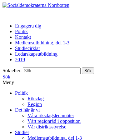
Norrbotten
Engagera dig
Politik
Kontakt
Medlemsutbildning, del 1-3
Studiecirklar
Ledarskapsutbildning
2019
Sök efter:
Sök
Meny
Politik
Riksdag
Region
Det här är vi
Våra riksdagsledamöter
Vårt regionråd i opposition
Vår distriktsstyrelse
Studier
Medlemsutbildning, del 1-3