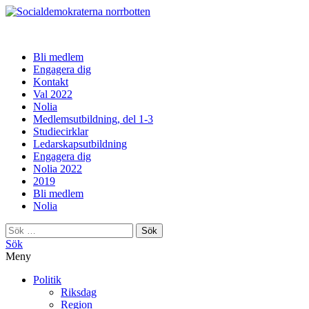
norrbotten
Bli medlem
Engagera dig
Kontakt
Val 2022
Nolia
Medlemsutbildning, del 1-3
Studiecirklar
Ledarskapsutbildning
Engagera dig
Nolia 2022
2019
Bli medlem
Nolia
Sök
efter:
Sök
Meny
Politik
Riksdag
Region