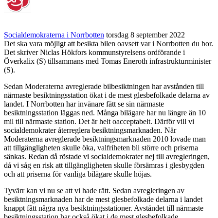
Socialdemokraterna i Norrbotten
torsdag 8 september 2022
Det ska vara möjligt att besikta bilen oavsett var i Norrbotten du bor.
Det skriver Niclas Hökfors kommunstyrelsens ordförande i
Överkalix (S) tillsammans med Tomas Eneroth infrastrukturminister
(S).
Sedan Moderaterna avreglerade bilbesiktningen har avstånden till
närmaste besiktningsstation ökat i de mest glesbefolkade delarna av
landet. I Norrbotten har invånare fått se sin närmaste
besiktningsstation läggas ned. Många bilägare har nu längre än 10
mil till närmaste station. Det är helt oacceptabelt. Därför vill vi
socialdemokrater återreglera besiktningsmarknaden. När
Moderaterna avreglerade besiktningsmarknaden 2010 lovade man
att tillgängligheten skulle öka, valfriheten bli större och priserna
sänkas. Redan då röstade vi socialdemokrater nej till avregleringen,
då vi såg en risk att tillgängligheten skulle försämras i glesbygden
och att priserna för vanliga bilägare skulle höjas.
Tyvärr kan vi nu se att vi hade rätt. Sedan avregleringen av
besiktningsmarknaden har de mest glesbefolkade delarna i landet
knappt fått några nya besiktningsstationer. Avståndet till närmaste
besiktningsstation har också ökat i de mest glesbefolkade