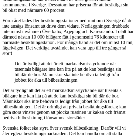
kommunerna i Sverige. Dessutom har priserna för att besiktiga sin
bil ökat med närmare 60 procent.
Förra året lades fler besiktningsstationer ned runt om i Sverige då det
inte ansågs lönsamt att driva dem vidare. Nedläggningen drabbade
inte minst invånare i Överkalix, Arjeplog och Karesuando. Totalt har
därmed nästan 10 000 bilägare fått i genomsnitt 76 kilometer till
närmaste besiktningsstation. För många handlar det om minst 10 mil,
fågelvägen. Det verkliga avståndet kan vara upp till tre gånger så
stort!
Det är tydligt att det är ett marknadsmisslyckande när
tusentals bilägare inte kan lita på att de kan besiktiga sin
bil där de bor. Människor ska inte behöva ta ledigt från
jobbet för åka till bilbesiktningen.
Det är tydligt att det är ett marknadsmisslyckande när tusentals
bilägare inte kan lita på att de kan besiktiga sin bil där de bor.
Människor ska inte behöva ta ledigt från jobbet för åka till
bilbesiktningen. Det är orimligt att privata besiktningsföretag kan
göra stora vinster genom att plocka russinen ur kakan och främst
bedriva bilbesiktning i lönsamma storstäder.
Svenska folket ska styra över svensk bilbesiktning. Därför vill vi
återreglera besiktningsmarknaden. Det kan handla om att ställa