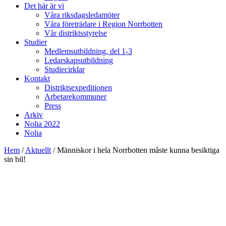
Det här är vi
Våra riksdagsledamöter
Våra företrädare i Region Norrbotten
Vår distriktsstyrelse
Studier
Medlemsutbildning, del 1-3
Ledarskapsutbildning
Studiecirklar
Kontakt
Distriktsexpeditionen
Arbetarekommuner
Press
Arkiv
Nolia 2022
Nolia
Hem
/
Aktuellt
/
Människor i hela Norrbotten måste kunna besiktiga
sin bil!