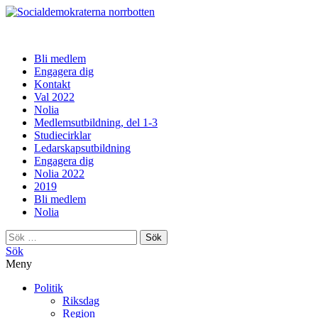
norrbotten
Bli medlem
Engagera dig
Kontakt
Val 2022
Nolia
Medlemsutbildning, del 1-3
Studiecirklar
Ledarskapsutbildning
Engagera dig
Nolia 2022
2019
Bli medlem
Nolia
Sök
efter:
Sök
Meny
Politik
Riksdag
Region