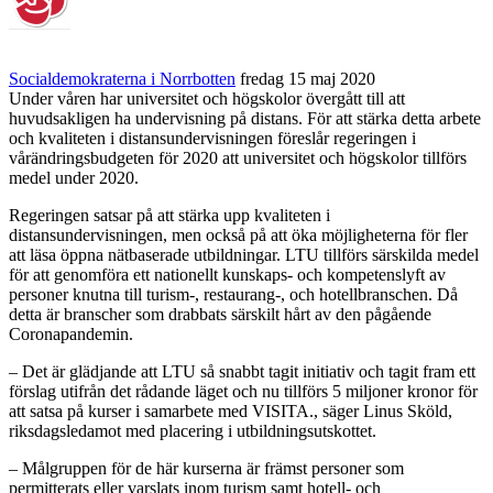
Socialdemokraterna i Norrbotten
fredag 15 maj 2020
Under våren har universitet och högskolor övergått till att
huvudsakligen ha undervisning på distans. För att stärka detta arbete
och kvaliteten i distansundervisningen föreslår regeringen i
vårändringsbudgeten för 2020 att universitet och högskolor tillförs
medel under 2020.
Regeringen satsar på att stärka upp kvaliteten i
distansundervisningen, men också på att öka möjligheterna för fler
att läsa öppna nätbaserade utbildningar. LTU tillförs särskilda medel
för att genomföra ett nationellt kunskaps- och kompetenslyft av
personer knutna till turism-, restaurang-, och hotellbranschen. Då
detta är branscher som drabbats särskilt hårt av den pågående
Coronapandemin.
– Det är glädjande att LTU så snabbt tagit initiativ och tagit fram ett
förslag utifrån det rådande läget och nu tillförs 5 miljoner kronor för
att satsa på kurser i samarbete med VISITA., säger Linus Sköld,
riksdagsledamot med placering i utbildningsutskottet.
– Målgruppen för de här kurserna är främst personer som
permitterats eller varslats inom turism samt hotell- och