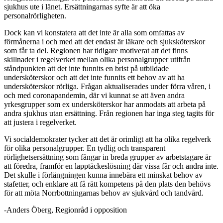
sjukhus ute i länet. Ersättningarnas syfte är att öka
personalrörligheten.
Dock kan vi konstatera att det inte är alla som omfattas av
förmånerna i och med att det endast är läkare och sjuksköterskor
som får ta del. Regionen har tidigare motiverat att det finns
skillnader i regelverket mellan olika personalgrupper utifrån
ståndpunkten att det inte funnits en brist på utbildade
undersköterskor och att det inte funnits ett behov av att ha
undersköterskor rörliga. Frågan aktualiserades under förra våren, i
och med coronapandemin, där vi kunnat se att även andra
yrkesgrupper som ex undersköterskor har anmodats att arbeta på
andra sjukhus utan ersättning. Från regionen har inga steg tagits för
att justera i regelverket.
Vi socialdemokrater tycker att det är orimligt att ha olika regelverk
för olika personalgrupper. En tydlig och transparent
rörlighetsersättning som fångar in breda grupper av arbetstagare är
att föredra, framför en lapptäckeslösning där vissa får och andra inte.
Det skulle i förlängningen kunna innebära ett minskat behov av
stafetter, och enklare att få rätt kompetens på den plats den behövs
för att möta Norrbottningarnas behov av sjukvård och tandvård.
-Anders Öberg, Regionråd i opposition