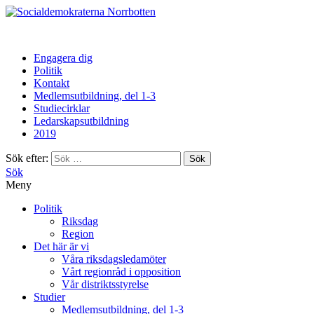
Norrbotten
Engagera dig
Politik
Kontakt
Medlemsutbildning, del 1-3
Studiecirklar
Ledarskapsutbildning
2019
Sök efter:
Sök
Meny
Politik
Riksdag
Region
Det här är vi
Våra riksdagsledamöter
Vårt regionråd i opposition
Vår distriktsstyrelse
Studier
Medlemsutbildning, del 1-3