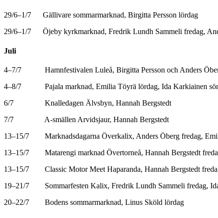
29/6–1/7 Gällivare sommarmarknad, Birgitta Persson lördag
29/6–1/7 Öjeby kyrkmarknad, Fredrik Lundh Sammeli fredag, And
Juli
4–7/7 Hamnfestivalen Luleå, Birgitta Persson och Anders Öber
4–8/7 Pajala marknad, Emilia Töyrä lördag, Ida Karkiainen sö
6/7 Knalledagen Älvsbyn, Hannah Bergstedt
7/7 A-smällen Arvidsjaur, Hannah Bergstedt
13–15/7 Marknadsdagarna Överkalix, Anders Öberg fredag, Emili
13–15/7 Matarengi marknad Övertorneå, Hannah Bergstedt fredag
13–15/7 Classic Motor Meet Haparanda, Hannah Bergstedt fredag,
19–21/7 Sommarfesten Kalix, Fredrik Lundh Sammeli fredag, Ida
20–22/7 Bodens sommarmarknad, Linus Sköld lördag