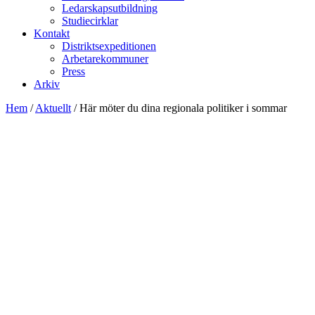
Ledarskapsutbildning
Studiecirklar
Kontakt
Distriktsexpeditionen
Arbetarekommuner
Press
Arkiv
Hem
/
Aktuellt
/
Här möter du dina regionala politiker i sommar