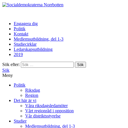
Norrbotten
Engagera dig
Politik
Kontakt
Medlemsutbildning, del 1-3
Studiecirklar
Ledarskapsutbildning
2019
Sök efter:
Sök
Meny
Politik
Riksdag
Region
Det här är vi
Våra riksdagsledamöter
Vårt regionråd i opposition
Vår distriktsstyrelse
Studier
Medlemsutbildning, del 1-3