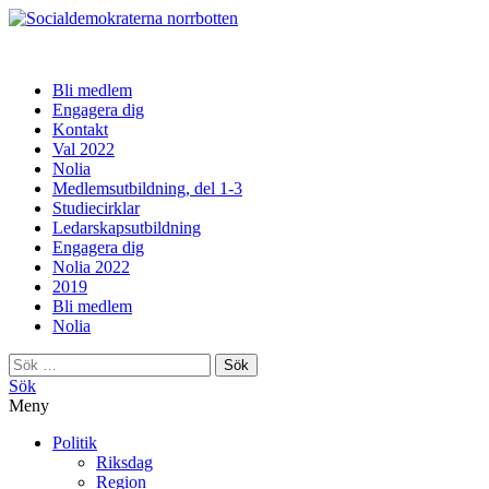
norrbotten
Bli medlem
Engagera dig
Kontakt
Val 2022
Nolia
Medlemsutbildning, del 1-3
Studiecirklar
Ledarskapsutbildning
Engagera dig
Nolia 2022
2019
Bli medlem
Nolia
Sök
efter:
Sök
Meny
Politik
Riksdag
Region