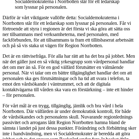
Socialdemokraterna i Norrbotten står för ett ledarskap
som lyssnar på personalen.
Därför är vårt viktigaste vallöfte detta: Socialdemokraterna i
Norrbotten står för ett ledarskap som lyssnar på personalen. Får vi
förtroende att styra i regionen är det första vi ska göra att sätta oss
ner tillsammans med verksamheterna, med personalen, med
fackförbunden, för att tillsammans ta fram ett tillitsbaserat arbetssätt
och på så vis staka ut vägen för Region Norrbotten.
Det är en rättvisefråga. För alla har rätt att ha det bra på jobbet. Men
när det gäller just en så viktig yrkesgrupp som vårdpersonal handlar
det om mer än så. För en god välfärd förutsätter en välmående
personal. När vi talar om en bättre tillgänglighet handlar det om att
personalen ska ges förutsättningar och ha tid att svara i telefon, ta
emot den vårdsökande i väntrummet, och att de digitala
kontaktvägarna till vården ska vara en förstärkning – inte ett hinder
– för personalen.
För vårt mål är en trygg, tillgänglig, jämlik och bra vård i hela
Norrbotten. Där välfärden är under demokratisk kontroll, för både
de vårdsökandes och personalens skull. Nuvarande regionlednings
passivitet och arrogans låtit Region Norrbotten hamna bland de
sämsta i landet på just dessa punkter. Förändring och förbättring sker
inte i handvändning, men vi Socialdemokrater är beredda att göra