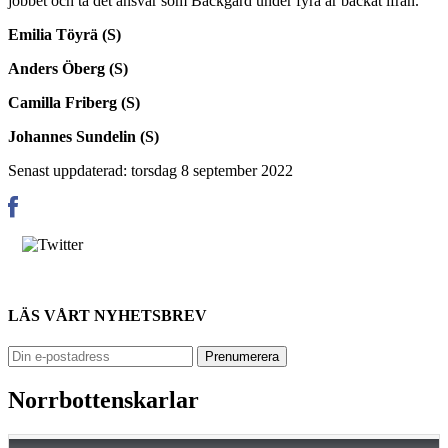
jobbet och ta det ansvar som Backgård under fyra år backat ifrån.
Emilia Töyrä (S)
Anders Öberg (S)
Camilla Friberg (S)
Johannes Sundelin (S)
Senast uppdaterad: torsdag 8 september 2022
LÄS VÅRT NYHETSBREV
Norrbottenskarlar