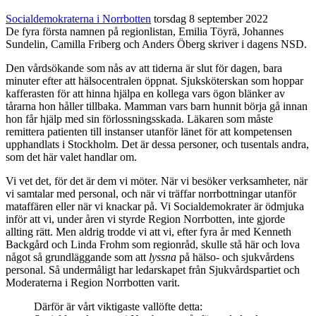
Socialdemokraterna i Norrbotten
torsdag 8 september 2022
De fyra första namnen på regionlistan, Emilia Töyrä, Johannes
Sundelin, Camilla Friberg och Anders Öberg skriver i dagens NSD.
Den vårdsökande som nås av att tiderna är slut för dagen, bara
minuter efter att hälsocentralen öppnat. Sjuksköterskan som hoppar
kafferasten för att hinna hjälpa en kollega vars ögon blänker av
tårarna hon håller tillbaka. Mamman vars barn hunnit börja gå innan
hon får hjälp med sin förlossningsskada. Läkaren som måste
remittera patienten till instanser utanför länet för att kompetensen
upphandlats i Stockholm. Det är dessa personer, och tusentals andra,
som det här valet handlar om.
Vi vet det, för det är dem vi möter. När vi besöker verksamheter, när
vi samtalar med personal, och när vi träffar norrbottningar utanför
mataffären eller när vi knackar på. Vi Socialdemokrater är ödmjuka
inför att vi, under åren vi styrde Region Norrbotten, inte gjorde
allting rätt. Men aldrig trodde vi att vi, efter fyra år med Kenneth
Backgård och Linda Frohm som regionråd, skulle stå här och lova
något så grundläggande som att
lyssna
på hälso- och sjukvårdens
personal. Så undermåligt har ledarskapet från Sjukvårdspartiet och
Moderaterna i Region Norrbotten varit.
Därför är vårt viktigaste vallöfte detta: