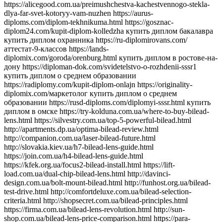
https://alicegood.com.ua/preimushchestva-kachestvennogo-stekla-dlya-far-svet-kotoryy-vam-nuzhen https://aurus-diploms.com/diplom-tekhnikuma.html https://gosznac-diplom24.com/kupit-diplom-kolledzha купить диплом бакалавра купить диплом охранника https://ru-diplomirovans.com/аттестат-9-классов https://lands-diplomix.com/goroda/orenburg.html купить диплом в ростове-на-дону https://diploman-dok.com/svidetelstvo-o-rozhdenii-sssr1 купить диплом о среднем образовании https://radiplomy.com/kupit-diplom-onlajn https://originality-diplomix.com/маркетолог купить диплом о среднем образовании https://rusd-diploms.com/diplomyi-sssr.html купить диплом в омске https://try-kolduna.com.ua/where-to-buy-bilead-lens.html https://silvestry.com.ua/top-5-powerful-bilead.html http://apartments.dp.ua/optima-bilead-review.html http://companion.com.ua/laser-bilead-future.html http://slovakia.kiev.ua/h7-bilead-lens-guide.html https://join.com.ua/h4-bilead-lens-guide.html https://kfek.org.ua/focus2-bilead-install.html https://lift-load.com.ua/dual-chip-bilead-lens.html http://davinci-design.com.ua/bolt-mount-bilead.html http://funhost.org.ua/bilead-test-drive.html http://comfortdeluxe.com.ua/bilead-selection-criteria.html http://shopsecret.com.ua/bilead-principles.html https://firma.com.ua/bilead-lens-revolution.html http://sun-shop.com.ua/bilead-lens-price-comparison.html https://para-dise.com.ua/bilead-lens-guide.html https://geliosfireworks.com.ua/bilead-installation-guide.html https://tops.net.ua/bilead-buyers-guide.html https://degustator.net.ua/bilead-2024-review.html https://oncology.com.ua/bilead-2022-rating.html https://shop4me.in.ua/bestselling-bilead-2023.html https://crazy-professor.com.ua/aozoom-bilead-review.html http://reklama-sev.com.ua/angel-eyes-bilead.html http://gollos.com.ua/angel-eyes-bilead.html http://jokes.com.ua/ams-bilead-review.html https://greenap.com.ua/adaptive-bilead-future.html http://kvn-tehno.com.ua/3-inch-bilead-market-review.html https://salesup.in.ua/3-inch-bilead-lens-guide.html http://compromat.in.ua/2-5-inch-bilead-lens-guide.html http://vlada.dp.ua/24v-bilead-truck.html https://i-medic.com.ua/steklo-dlya-far-avto-kak-vybrat-kachestvennuyu-zamenu https://renault-club.kiev.ua/zamena-stekla-far-avto-vse-chto-nuzhno-znat https://tehnoprice.in.ua/pochemu-vazhno-kachestvennoe-steklo-dlya-far-avto https://lifeinvest.com.ua/steklo-dlya-far-avto-obzor-populyarnyh-modeley https://warfare.com.ua/zamena-stekla-dlya-far-avto-poshagovaya-instruktsiya https://05161.com.ua/prozrachnost-i-stil-obnovlenie-stekla-far-dlya-avto https://brightwallpapers.com.ua/steklo-dlya-far-avto-kak-vybrat-dolgovechnyj-variant https://3dlevsha.com.ua/top-proizvoditelej-stekla-dlya-far-avto-v-2024-godu https://abank.com.ua/sovety-po-vyboru-stekla-dlya-far-avto-na-chto-obratit-vnimanie https://abshop.com.ua/zamena-stekla-na-farah-avto-kak-uluchshit-vidimost-i-stil https://alicegood.com.ua/preimushchestva-kachestvennogo-stekla-dlya-far-svet-kotoryy-vam-nuzhen https://artflo.com.ua/steklo-dlya-far-avto-obzor-byudzhetnyh-i-premialnyh-variantov https://atlantic-club.com.ua/kak-vybrat-prochnoe-steklo-dlya-far-kotoroe-prosluzhit-dolgo https://atelierdesdelices.com.ua/prozrachnost-i-dolgovechnost-zachem-menyat-steklo-far-avto http://510.com.ua/samostoyatelnaya-zamena-stekla-far-prakticheskie-sovety https://autostill.com.ua/steklo-dlya-far-avto-kak-zamena-uluchshit-osveshchenie-dorogi https://babyphotostar.com.ua/vyibiraem-steklo-dlya-far-rukovodstvo-po-stilyu-i-bezopasnosti https://bagit.com.ua/pochemu-stoit-investirovat-v-kachestvennoe-steklo-dlya https://bagstore.com.ua/problemy-so-steklom-far-kak-ikh-izbezhat-i-kogda-zamenit https://befirst.com.ua/sekrety-ukhoda-za-steklom-far-kak-prodlit-srok-sluzhby https://bike-drive.com.ua/steklo-dlya-far-obzor-novink-i-tendentsiy-2024 https://billiard-classic.com.ua/kakoe-steklo-dlya-far-luchshe-plyusy-i-minusy-razlichnykh-materialov https://ch-z.com.ua/steklo-dlya-far-kak-vybrat-po-tipu-avtomobilya-i-stilyu-vozdizheniya https://bestpeople.com.ua/chem-zamenit-povrezhdennoe-steklo-far-luchshie-alternativy https://daicond.com.ua/steklo-dlya-far-obsuzhdaem-vazhnost-dlya-bezopasnosti-na-doroge https://delavore.com.ua/bi-led-linzy-i-komponenty-provodnik-v-mir-yarkogo-i-chetogo-sveta https://brandwatches.com.ua/kak-bi-led-linzy-uluchshayut-vidimost-i-stil-avtomobilya https://dnmagazine.com.ua/komplekt-bi-led-linz-modernizatsiya-far https://blooms.com.ua/bi-led-linzy-komplektuyushie-vybor https://ameli-studio.com.ua/bi-led-linzy-i-komponenty-maksimum-sveta-pri-minimum-energozatrat https://euro-house.com.ua/kak-bi-led-linzy-vliyayut-na-bezopasnost-i-komfort-vodjeniya https://cpaday.com.ua/innovacii-v-osveshhenii-obzor-luchshih-bi-led-linz-i-komponentov https://cocoshop.com.ua/bi-led-linzy-kak-innovatsionnye-tekhnologii-menyayut-osveshchenie-avto https://cleanshop.com.ua/otkroyte-dlya-sebya-bi-led-linzy-luchshee-osveshchenie-dlya-vashego-avtomobilya https://dragee.com.ua/bi-led-linzy-revolyuciya-v-avtomobilnom-osveshchenii https://eximp.com.ua/komplekt-bi-led-linz-i-komponentov-dlya-idealnyh-far https://e-comex.com.ua/bi-led-linzy-dolgovechnost-i-mosh-sveta-v-komplekte https://elsig-opt.com.ua/budushchee-avtomobilnyh-far-pochemu-bi-led-linzy-novyi-standart https://emaidan.com.ua/bi-led-linzy-luchshiy-svet-dlya-avto https://esco-center.com.ua/stil-i-funkcionalnost-s-bi-led-linzami https://excl.com.ua/bi-led-linzy-svet-i-bezopasnost https://floristua.com.ua/bi-led-linzy-vybor-i-ustanovka https://forthouse.com.ua/umnoye-osveshcheniye-dlya-avto-bi-led-linzy https://footballfans.com.ua/5-prichin-dlya-upgrade-bi-led-linzy https://freeadverts.com.ua/bi-led-linzy-yarkost-i-stil http://istroy.com.ua/nochnye-poezdki-bi-led-linzy-vozmozhnosti https://jesus.com.ua/vsyo-o-bi-led-linzy-dlya-avto https://keslaser.com.ua/bi-led-linzy-dlya-idealnoy-vidimosti https://igrotech.com.ua/instruktsiya-po-vyboru-i-ustanovke-bi-led-linz https://incidents.com.ua/bi-led-linzy-dlya-professionalov-i-novichkov-rekomendatsii-po-ustanovke https://kolesiko.com.ua/linzy-dlya-far-avto-kak-vybrat-idealnye-dlya-vashego-avtomobilya https://infobus.com.ua/kak-linzy-dlya-far-izmenyayut-osveshchennost-i-stil-vashego-avto https://imperialgroup.com.ua/pochemu-stoit-ustanovit-linzy-v-fary-avto-osnovnye-preimushchestva https://leasing.com.ua/linzy-dlya-far-avto-kak-vybrat-luchshie-komponenty-dlya-optimalnogo-sveta https://igruli.com.ua/linzy-dlya-far-avto-chto-vazhno-uchityvat-pri-ustanovke-i-vybore https://mamaorganica.com.ua/linzy-dlya-far-kak-uluchshit-svet-i-stil-avtomobilya https://jiraf.com.ua/moshhnoe-tochnoe-osveshhenie-preimushhestva-linz-dlya-avto-far https://itware.com.ua/chto-dayut-linzy-dlya-far-sekrety-osveshheniya https://jn.com.ua/linzy-dlya-far-sovremennye-resheniya-dlya-vidimosti https://ibnews.com.ua/germetik-dlya-stekla-far-avto https://keepstyle.com.ua/kak-pravilno-ispolzovat-germetik-dlya-far-avto https://menfashion.com.ua/germetik-dlya-stekla-far https://kominmet.com.ua/germetik-dlya-far-avto-vodonepronitsaemost https://mir-akb.com.ua/kak-germetik-dlya-far-vliyaet-na-zashitu-i-vneshniy-vid https://mitsubishi-nikol-motors.com.ua/germetik-dlya-stekla-far-uluchshenie-germetichnosti-i-osveshcheniya https://massovka.com.ua/germetik-dlya-far-zashchita-ot-vlagi-pyli-kondensata https://newstoday.com.ua/kak-vybrat-germetik-dlya-stekla-far https://maximumvisa.com.ua/germetik-dlya-stekla-far-idealnaya-germetizatsiya https://ostercenter.com.ua/luchshie-germetiki-dlya-far-avto https://pnevmo-strelok.com.ua/germetik-dlya-far-zachem-i-kak-ispolzovat https://myelectro.com.ua/kak-germetik-zashchishchaet-fary https://logotypes.com.ua/germetizaciya-stekla-far https://naduvnie-lodki.com.ua/sekret-idealnyh-far-germetik https://nagrevayka.com.ua/top-5-germetikov-dlya-far http://repetitory.com.ua/germetik-dlya-stekla-far-poshagovyj-gid https://optimapharm.com.ua/germetik-dlya-stekla-far https://s-boutique.com.ua/zashchita-far-ot-vlagi-rol-germetika https://rockradio.com.ua/kak-germetik-pomogaet-sokhranit-fary-kak-novye https://pravoslavnews.com.ua/germetik-dlya-far-nadezhnoe-reshenie-dlya-predotvrashcheniya-kondensata https://salonsharm.com.ua/idealnyj-germetik-dlya-stekla-far-kak-vybrat-i-pravilno-nanesti http://salle.com.ua/pochemu-germetik-dlya-far-avto-vazhnee-chem-kazhetsya http://reklamist.com.ua/germetik-dlya-stekla-far-obazatelnyj-element-dlya-remonta http://runflor.com.ua/kak-vosstanovit-germetichnost-far-sovety-po-vyboru-germetika https://side-by-side.com.ua/remont-stekla-far-kak-germetik-pomogaet-sokhranit-svetopropuskaniye https://smartbuildforum.com.ua/germetik-dlya-avtofar-resheniye-dlya-osveshcheniya-i-zashchity https://tastaliski.com.ua/germetik-dlya-stekla-far-zashchita-ot-pogodnyh-usloviy https://sevinfo.com.ua/kak-germetik-prodlevaet-srok-sluzhby-far https://summer-kino.com.ua/germetik-dlya-avtofar-problemy-s-germetizaciej https://startupline.com.ua/vybor-germetika-dlya-far https://unasoft.com.ua/germetik-dlya-stekla-far-vlaga-i-korrozia https://svitozar.com.ua/germetik-dlya-stekla-far-vlaga-i-korrozia https://talktome.com.ua/zhidkost-dlya-polirovki-far-avto https://smotri.com.ua/kak-vybrat-luchshuyu-zhidkost-dlya-polirovki-far https://tyres.com.ua/zhidkost-dlya-polirovki-far-ustranenie-carapin https://tayger.com.ua/nabor-dlya-polirovki-far-vse-chto-nuzhno https://tm-marmelad.com.ua/nabor-dlya-polirovki-far-luchshie-komplekty https://synergize.com.ua/polirovka-far-svoimi-rukami-nabory https://trademart.com.ua/nabor-dlya-polirovki-far-kak-obnovit-fary-avto http://vabank.com.ua/steklo-dlya-far-ka