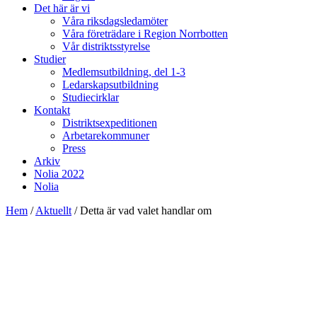
Det här är vi
Våra riksdagsledamöter
Våra företrädare i Region Norrbotten
Vår distriktsstyrelse
Studier
Medlemsutbildning, del 1-3
Ledarskapsutbildning
Studiecirklar
Kontakt
Distriktsexpeditionen
Arbetarekommuner
Press
Arkiv
Nolia 2022
Nolia
Hem
/
Aktuellt
/
Detta är vad valet handlar om