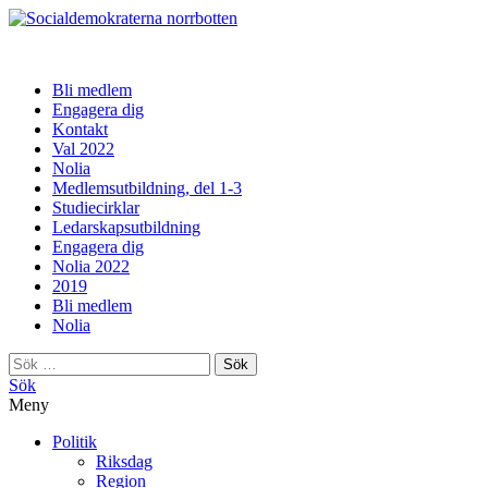
norrbotten
Bli medlem
Engagera dig
Kontakt
Val 2022
Nolia
Medlemsutbildning, del 1-3
Studiecirklar
Ledarskapsutbildning
Engagera dig
Nolia 2022
2019
Bli medlem
Nolia
Sök
efter:
Sök
Meny
Politik
Riksdag
Region