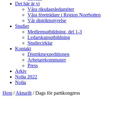
Det här är vi
Våra riksdagsledamöter
Våra företrädare i Region Norrbotten
Vår distriktsstyrelse
Studier
Medlemsutbildning, del 1-3
Ledarskapsutbildning
Studiecirklar
Kontakt
Distriktsexpeditionen
Arbetarekommuner
Press
Arkiv
Nolia 2022
Nolia
Hem
/
Aktuellt
/
Dags för partikongress