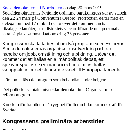
Socialdemokraterna i Norrbotten
onsdag 20 mars 2019
Socialdemokraternas fyrtionde ordinarie partikongress går av stapeln
den 22-24 mars på Conventum i Örebro. Norrbotten deltar med en
delegation med 17 ombud och utöver det kommer länets
riksdagsledamöter, partidistriktets vice ordförande och personal att
vara på plats, sammanlagt omkring 25 personer.
Kongressen ska fatta beslut om två programtexter. En berör
Socialdemokraternas organisationsutveckling och en
handlar om jobb, omställning och utbildning. Utöver det
kommer det att hållas en allmänpolitisk debatt, ett
sjukvårdspolitiskt seminarium och inte minst hållas
valupptakt inför det stundande valet till Europaparlamentet.
Här kan in läsa de program som behandlas under helgen:
Det politiska samtalet utvecklar demokratin – Organisatoriskt
reformprogram
Kunskap för framtiden – Trygghet för fler och konkurrenskraft för
Sverige
Kongressens preliminära arbetstider