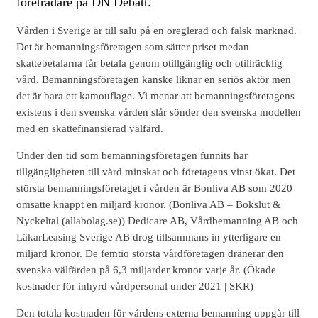
företrädare på DN Debatt.
Vården i Sverige är till salu på en oreglerad och falsk marknad.
Det är bemanningsföretagen som sätter priset medan
skattebetalarna får betala genom otillgänglig och otillräcklig
vård. Bemanningsföretagen kanske liknar en seriös aktör men
det är bara ett kamouflage. Vi menar att bemanningsföretagens
existens i den svenska vården slår sönder den svenska modellen
med en skattefinansierad välfärd.
Under den tid som bemanningsföretagen funnits har
tillgängligheten till vård minskat och företagens vinst ökat. Det
största bemanningsföretaget i vården är Bonliva AB som 2020
omsatte knappt en miljard kronor. (Bonliva AB – Bokslut &
Nyckeltal (allabolag.se)) Dedicare AB, Vårdbemanning AB och
LäkarLeasing Sverige AB drog tillsammans in ytterligare en
miljard kronor. De femtio största vårdföretagen dränerar den
svenska välfärden på 6,3 miljarder kronor varje år. (Ökade
kostnader för inhyrd vårdpersonal under 2021 | SKR)
Den totala kostnaden för vårdens externa bemanning uppgår till