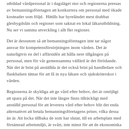
utbildad vårdpersonal är i dagsläget stor och regionerna pressas
av bemanningsföretagen att konkurrera om personal med ökade
kostnader som följd. Hittills har hyreländet mest drabbat
glesbygdslän och regioner som saknat en lokal läkarutbildning.
Nu ser vi samma utveckling i allt fler regioner.
Det är dessutom så att bemanningsföretagen inte tar något
ansvar för kompetensförsörjningen inom vården. Det är
naturligtvis en del i affärsidén att hålla nere tillgången på
personal, men för vår gemensamma välfärd är det förödande.
När det är brist på anställda är det också brist på handledare och
flaskhalsen tätnar för att få in nya läkare och sjuksköterskor i
vården.
Regionerna är skyldiga att ge vård efter behov, det är omöjligt
att spara på det. När det inte längre finns tillräckligt med
anställd personal för att leverera vård efter behov blir det enda
alternativet att betala bemanningsföretagens priser, vilka dessa
än är. Att locka tillbaka de som har slutat, till en arbetsplats med
försämrad arbetsmiljö, är svårt, inte minst för att de ekonomiska