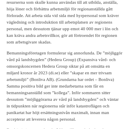
resurserna som skulle kunna användas till att utbilda, anställa,
höja löner och förbättra arbetsmiljö för regionanställda gått
förlorade. Att arbeta sida vid sida med hyrpersonal som kräver
vägledning och introduktion till arbetsplatsen av regionens
personal, men dessutom tjänar upp emot 40 000 mer i lön och
kan kräva andra arbetsvillkor, gör att förtroendet för regionen
som arbetsgivare skadas.
Bemanningsföretagen formulerar sig annorlunda. De ”möjliggör
vård på landsbygden” (Hedera Group) (Expansiva vård- och
omsorgskoncernen Hedera Group siktar på att omsätta en
miljard kronor år 2023 (di.se) eller ”skapar en mer trivsam
arbetsmiljö” (Bonliva AB). (Grundarna har ordet – Bonliva)
Samma positiva bild ger inte medarbetarna som får en
bemanningsanställd som ”kollega”. Inför sommaren sitter
dessutom ”möjliggörarna av vård på landsbygden” och väntar
in tidpunkten när regionerna står inför katastroflägen och
panikartat har höjt ersättningsnivån maximalt, innan man
accepterar att leverera någon personal.