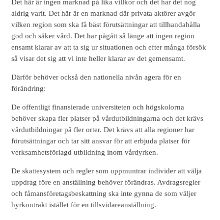
Det här är ingen marknad på lika villkor och det har det nog
aldrig varit. Det här är en marknad där privata aktörer avgör
vilken region som ska få bäst förutsättningar att tillhandahålla
god och säker vård. Det har pågått så länge att ingen region
ensamt klarar av att ta sig ur situationen och efter många försök
så visar det sig att vi inte heller klarar av det gemensamt.
Därför behöver också den nationella nivån agera för en
förändring:
De offentligt finansierade universiteten och högskolorna
behöver skapa fler platser på vårdutbildningarna och det krävs
vårdutbildningar på fler orter. Det krävs att alla regioner har
förutsättningar och tar sitt ansvar för att erbjuda platser för
verksamhetsförlagd utbildning inom vårdyrken.
De skattesystem och regler som uppmuntrar individer att välja
uppdrag före en anställning behöver förändras. Avdragsregler
och fåmansföretagsbeskattning ska inte gynna de som väljer
hyrkontrakt istället för en tillsvidareanställning.