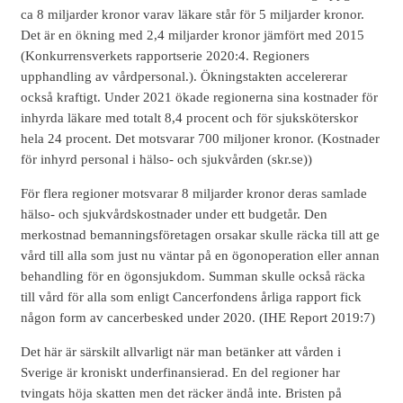
ca 8 miljarder kronor varav läkare står för 5 miljarder kronor.
Det är en ökning med 2,4 miljarder kronor jämfört med 2015
(Konkurrensverkets rapportserie 2020:4. Regioners
upphandling av vårdpersonal.). Ökningstakten accelererar
också kraftigt. Under 2021 ökade regionerna sina kostnader för
inhyrda läkare med totalt 8,4 procent och för sjuksköterskor
hela 24 procent. Det motsvarar 700 miljoner kronor. (Kostnader
för inhyrd personal i hälso- och sjukvården (skr.se))
För flera regioner motsvarar 8 miljarder kronor deras samlade
hälso- och sjukvårdskostnader under ett budgetår. Den
merkostnad bemanningsföretagen orsakar skulle räcka till att ge
vård till alla som just nu väntar på en ögonoperation eller annan
behandling för en ögonsjukdom. Summan skulle också räcka
till vård för alla som enligt Cancerfondens årliga rapport fick
någon form av cancerbesked under 2020. (IHE Report 2019:7)
Det här är särskilt allvarligt när man betänker att vården i
Sverige är kroniskt underfinansierad. En del regioner har
tvingats höja skatten men det räcker ändå inte. Bristen på