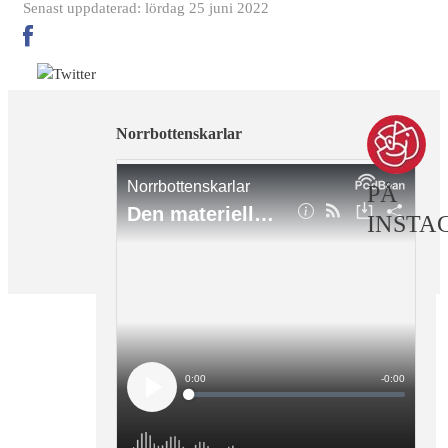
Senast uppdaterad: lördag 25 juni 2022
Norrbottenskarlar
PÅ
INSTA