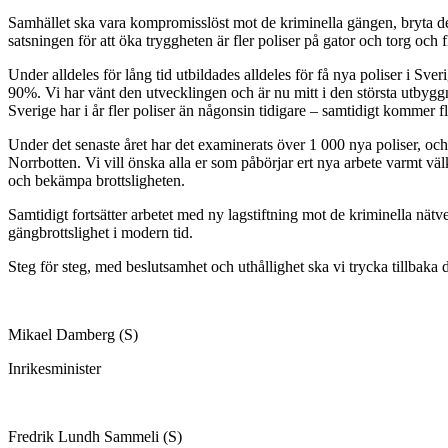
Samhället ska vara kompromisslöst mot de kriminella gängen, bryta deras
satsningen för att öka tryggheten är fler poliser på gator och torg och 
Under alldeles för lång tid utbildades alldeles för få nya poliser i S
90%. Vi har vänt den utvecklingen och är nu mitt i den största utbygg
Sverige har i år fler poliser än någonsin tidigare – samtidigt kommer 
Under det senaste året har det examinerats över 1 000 nya poliser, och i
Norrbotten. Vi vill önska alla er som påbörjar ert nya arbete varmt väl
och bekämpa brottsligheten.
Samtidigt fortsätter arbetet med ny lagstiftning mot de kriminella nä
gängbrottslighet i modern tid.
Steg för steg, med beslutsamhet och uthållighet ska vi trycka tillbaka
Mikael Damberg (S)
Inrikesminister
Fredrik Lundh Sammeli (S)