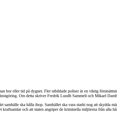
an bor eller tid på dygnet. Fler utbildade poliser är en viktig förutsättni
n tjänstgöring. Om detta skriver Fredrik Lundh Sammeli och Mikael Dam
vårt samhälle ska hålla ihop. Samhället ska vara starkt nog att skydda män
et kraftsamlar och att staten angriper de kriminella miljöerna från alla hå