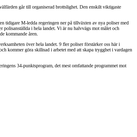
lfärden går till organiserad brottslighet. Den enskilt viktigaste
den tidigare M-ledda regeringen ner på tillväxten av nya poliser med
 polisanställda i hela landet. Vi är nu halvvägs mot målet och
er de kommande åren.
erksamheten över hela landet. 9 fler poliser förstärker oss här i
de och kommer göra skillnad i arbetet med att skapa trygghet i vardagen
t regeringens 34-punktsprogram, det mest omfattande programmet mot