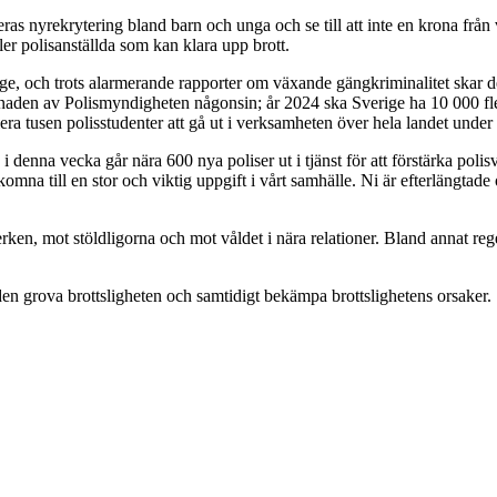
 nyrekrytering bland barn och unga och se till att inte en krona från vä
fler polisanställda som kan klara upp brott.
verige, och trots alarmerande rapporter om växande gängkriminalitet skar 
naden av Polismyndigheten någonsin; år 2024 ska Sverige ha 10 000 fler
flera tusen polisstudenter att gå ut i verksamheten över hela landet und
 denna vecka går nära 600 nya poliser ut i tjänst för att förstärka polisv
komna till en stor och viktig uppgift i vårt samhälle. Ni är efterlängta
tverken, mot stöldligorna och mot våldet i nära relationer. Bland anna
 den grova brottsligheten och samtidigt bekämpa brottslighetens orsaker.