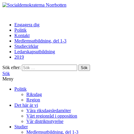
Norrbotten
Engagera dig
Politik
Kontakt
Medlemsutbildning, del 1-3
Studiecirklar
Ledarskapsutbildning
2019
Sök efter:
Sök
Meny
Politik
Riksdag
Region
Det här är vi
Våra riksdagsledamöter
Vårt regionråd i opposition
Vår distriktsstyrelse
Studier
Medlemsutbildning, del 1-3