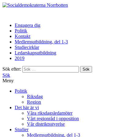
Norrbotten
Engagera dig
Politik
Kontakt
Medlemsutbildning, del 1-3
Studiecirklar
Ledarskapsutbildning
2019
Sök efter:
Sök
Meny
Politik
Riksdag
Region
Det här är vi
Våra riksdagsledamöter
Vårt regionråd i opposition
Vår distriktsstyrelse
Studier
Medlemsutbildning, del 1-3