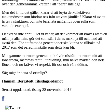
över den gemensamma kraften i att ”bara” inte tiga.
Men det är nu det gäller, klarar vi att bryta de kollektivets
tankemönster som hindrar oss från att vara jämlika? Klarar vi av att
ta tag i strukturer, och inte bara låta några huvuden rulla som
varande exempel.
Det vet vi inte ännu. Det vi vet är, att det kommer att krävas att även
män, ja alla män, gör det som står i deras makt, ja till och med att
avstå den. För att framtida generationer ska kunna se tillbaka på
2017 som det paradigmskifte som detta kan bli.
Min gammelmormors generation krävde rösträtt, mormors rätt att
lönearbeta, mammas rätt till utbildning, min halva makten och hela
lönen, och nu kräver vi respekt, för oss och våra döttrar.
Säg mig: är detta så orimligt?
Hannah, Bergstedt, riksdagsledamot
Senast uppdaterad: tisdag 28 november 2017