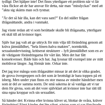
tydligt: Det hjälper inte! Det finns ytterligare ett problem när vi lär
våra flickor att de har ansvar för detta, när man ”misslyckas” med att
”akta sig skäms man och tystnar.
”Är det så här illa, kan det vara sant?” En del ställer frågan
ifrågasättande, andra i vanmakt.
Jag visste redan att vi som berättade skulle bli ifrågasatta, ytterligare
ett skäl till att kvinnor tiger.
Själv har jag valt att ge uttryck för min vilja till förändring genom att
kräva jämställdhet, ”hela lönen-halva makten”, normkritik,
sexualundervisning, kritiserat strukturer – lyft jämställdhet som en av
de viktigaste förändringarna för vårt län. Men det har fått
konsekvenser. Både hån och hat. Jag lyssnar till exempel inte av mitt
mobilsvar längre. Jag förmår inte. Orkar inte.
Det jag tror många som ifrågasätter missar är att det är olika grader,
de grova övergreppen och det som är brottsligt är bara toppen på ett
isberg. Men under ytan finns en stor massa av mindre händelser men
som är del av samma norm. De små sakerna är så vanliga att vi tar
dem för givna, som att det vore självklart att kvinnor inte har rätt till
sina egna kroppar och sin sexualitet.
Så händer det: Kvinna efter kvinna kliver ut, blottar de svåra, kräver
förändring! Först kändes det lite vilset, nästan som vi var förvånade