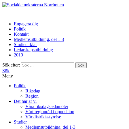
Norrbotten
Engagera dig
Politik
Kontakt
Medlemsutbildning, del 1-3
Studiecirklar
Ledarskapsutbildning
2019
Sök efter:
Sök
Meny
Politik
Riksdag
Region
Det här är vi
Våra riksdagsledamöter
Vårt regionråd i opposition
Vår distriktsstyrelse
Studier
Medlemsutbildning, del 1-3