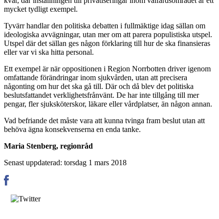
kvar, där inställningen till privatiseringar inom välfärdsområdet är ett
mycket tydligt exempel.
Tyvärr handlar den politiska debatten i fullmäktige idag sällan om
ideologiska avvägningar, utan mer om att parera populistiska utspel.
Utspel där det sällan ges någon förklaring till hur de ska finansieras
eller var vi ska hitta personal.
Ett exempel är när oppositionen i Region Norrbotten driver igenom
omfattande förändringar inom sjukvården, utan att precisera
någonting om hur det ska gå till. Där och då blev det politiska
beslutsfattandet verklighetsfrånvänt. De har inte tillgång till mer
pengar, fler sjuksköterskor, läkare eller vårdplatser, än någon annan.
Vad befriande det måste vara att kunna tvinga fram beslut utan att
behöva ägna konsekvenserna en enda tanke.
Maria Stenberg, regionråd
Senast uppdaterad: torsdag 1 mars 2018