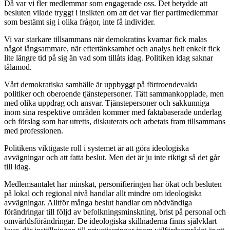
Då var vi fler medlemmar som engagerade oss. Det betydde att
besluten vilade tryggt i insikten om att det var fler partimedlemmar
som bestämt sig i olika frågor, inte få individer.
Vi var starkare tillsammans när demokratins kvarnar fick malas
något långsammare, när eftertänksamhet och analys helt enkelt fick
lite längre tid på sig än vad som tillåts idag. Politiken idag saknar
tålamod.
Vårt demokratiska samhälle är uppbyggt på förtroendevalda
politiker och oberoende tjänstepersoner. Tätt sammankopplade, men
med olika uppdrag och ansvar. Tjänstepersoner och sakkunniga
inom sina respektive områden kommer med faktabaserade underlag
och förslag som har utretts, diskuterats och arbetats fram tillsammans
med professionen.
Politikens viktigaste roll i systemet är att göra ideologiska
avvägningar och att fatta beslut. Men det är ju inte riktigt så det går
till idag.
Medlemsantalet har minskat, personifieringen har ökat och besluten
på lokal och regional nivå handlar allt mindre om ideologiska
avvägningar. Alltför många beslut handlar om nödvändiga
förändringar till följd av befolkningsminskning, brist på personal och
omvärldsförändringar. De ideologiska skillnaderna finns självklart