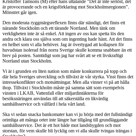
Kristoffer Tamsons (M) efter hans uttalande ”Det är inte seriöst, det
är provocerande och en krigsförklaring mot Stockholmsregionen”.
Mönstret går igen.
Den moderata ryggmärgsreflexen finns där ständigt, det finns ett
närande Stockholm och ett tärande Norrland. Men tänk om
verkligheten inte är så enkel. Att ingen av oss kan spetta lös den
andra och klara oss själva som om ingenting hade hänt. Att det finns
en helhet som vi alla behöver. Jag är övertygad att kollapsen för
huvudstan isolerad från norra Sverige skulle komma snabbare än ett
brev på posten. Samtidigt som jag har svårt att se ett livskraftigt
Norrland utan Stockholm.
Vi är i grunden en liten nation som måste konkurrera på topp och
där hela Sveriges utveckling och tillväxt är vår styrka. Visst finns det
intressekonflikter och motsättningar. Men alla vinner vi på att hålla
ihop. Tillväxt i Stockholm måste på samma sätt som exempelvis
vinsten i LKAB, Vattenfall eller miljardintäkterna för
besöksnäringen användas till att säkerställa en likvärdig
samhällsservice och välfärd i hela vårt land.
Ska vi sedan snacka bankomater kan vi ju börja med det fullständigt
orimliga att många orter inte längre har tillgång till grundläggande
samhällsservice. Det är ett hot både mot landsbygden och mot
storstan, för vem skulle bli lycklig om vi alla skulle tvingas trängas i