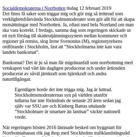
Socialdemokraterna i Norrbotten
tisdag 12 februari 2019
Det finns få saker som triggar mig och gör mig så irriterad som
verklighetsfrånvända Stockholmsmoderater som gör allt för att skapa
motsättningar med Norrbotten. Ja, oftast med hela Norrland om man
ska vara korrekt. I fredags, samma dag som regeringen skickade ut
ett nytt förslag till skatteutjämningssystem mellan kommuner och
regioner på remiss, slog Irene Svenonius (M), regionstyrelsens
ordförande i Stockholm, fast att ”Stockholmarna inte kan vara
landets bankomat”.
Bankomat? Det är ju så man får migränanfall som norrbottning med
vetskapen vad vårt län dagligen producerar och under årtionden
producerat av såväl järnkraft som hjärnkraft och andra
naturtillgångar.
Egentligen borde det inte trigga mig. Jag är luttrad.
Stockholmsmoderaternas syn på världen utanför
tullarna har inte förändrats de senaste 20 åren sedan jag
själv var SSU:are och Kinberg Batras uttalande
”Stockholmare är smartare än lantisar” väckte nationell
vrede.
När regeringen hösten 2016 lämnade besked om byggstart för
Norrbotniabanan rök jag ihop med Stockholms trafiklandstingsråd