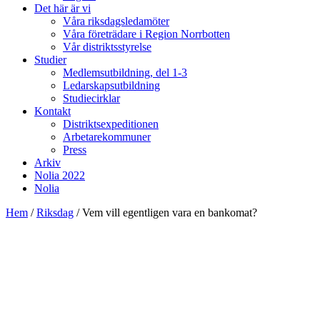
Det här är vi
Våra riksdagsledamöter
Våra företrädare i Region Norrbotten
Vår distriktsstyrelse
Studier
Medlemsutbildning, del 1-3
Ledarskapsutbildning
Studiecirklar
Kontakt
Distriktsexpeditionen
Arbetarekommuner
Press
Arkiv
Nolia 2022
Nolia
Hem
/
Riksdag
/
Vem vill egentligen vara en bankomat?