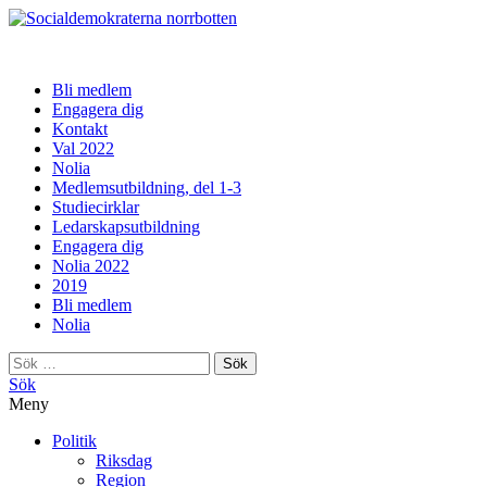
norrbotten
Bli medlem
Engagera dig
Kontakt
Val 2022
Nolia
Medlemsutbildning, del 1-3
Studiecirklar
Ledarskapsutbildning
Engagera dig
Nolia 2022
2019
Bli medlem
Nolia
Sök
efter:
Sök
Meny
Politik
Riksdag
Region