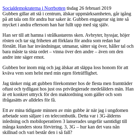
Socialdemokraterna i Norrbotten
tisdag 26 februari 2019
Gubben gillar att stå i centrum, älskar uppmärksamheten, går igång
på att tala om för andra hur saker är. Gubben engagerar sig inte så
mycket i andra eftersom han har fullt upp med sig själv.
Han ser till att hamna i strålkastarens sken. Avbryter, hyssjar, höjer
rösten och tar sig friheten att förklara för andra som redan har
förstått. Han har invändningar, utmanar, sätter sig över, håller tal och
bara måste ta sista ordet – vinna över den andre – även om den
andre inte säger emot.
Gubben bor inom mig och jag älskar att släppa loss honom för att
kväva vem som helst med min egen förträfflighet.
Jag tänker mig att gubben förekommer hos de flesta men framträder
oftast och tydligast hos just oss privilegierade medelålders män. Han
är ett konkret uttryck för den maktordning som gäller och som
ifrågasätts av alldeles för få.
Ett av mina tidigaste minnen av min gubbe är när jag i ungdomen
arbetade som säljare i en telecombutik. Detta var i 3G-ålderns
inledning och mobiloperatören 3 lanserades ungefär samtidigt till
många kunders stora förvirring. 3, 3G – hur kan det vara nån
skillnad och vari består den i så fall?