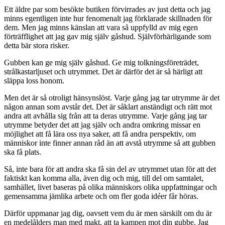
Ett äldre par som besökte butiken förvirrades av just detta och jag
minns egentligen inte hur fenomenalt jag förklarade skillnaden för
dem. Men jag minns känslan att vara så uppfylld av mig egen
förträfflighet att jag gav mig själv gåshud. Självförhärligande som
detta bär stora risker.
Gubben kan ge mig själv gåshud. Ge mig tolkningsföreträdet,
strålkastarljuset och utrymmet. Det är därför det är så härligt att
släppa loss honom.
Men det är så otroligt hänsynslöst. Varje gång jag tar utrymme är det
någon annan som avstår det. Det är såklart anständigt och rätt mot
andra att avhålla sig från att ta deras utrymme. Varje gång jag tar
utrymme betyder det att jag själv och andra omkring missar en
möjlighet att få lära oss nya saker, att få andra perspektiv, om
människor inte finner annan råd än att avstå utrymme så att gubben
ska få plats.
Så, inte bara för att andra ska få sin del av utrymmet utan för att det
faktiskt kan komma alla, även dig och mig, till del om samtalet,
samhället, livet baseras på olika människors olika uppfattningar och
gemensamma jämlika arbete och om fler goda idéer får höras.
Därför uppmanar jag dig, oavsett vem du är men särskilt om du är
en medelålders man med makt, att ta kampen mot din gubbe. Jag