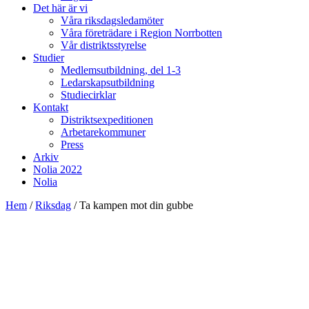
Det här är vi
Våra riksdagsledamöter
Våra företrädare i Region Norrbotten
Vår distriktsstyrelse
Studier
Medlemsutbildning, del 1-3
Ledarskapsutbildning
Studiecirklar
Kontakt
Distriktsexpeditionen
Arbetarekommuner
Press
Arkiv
Nolia 2022
Nolia
Hem
/
Riksdag
/
Ta kampen mot din gubbe