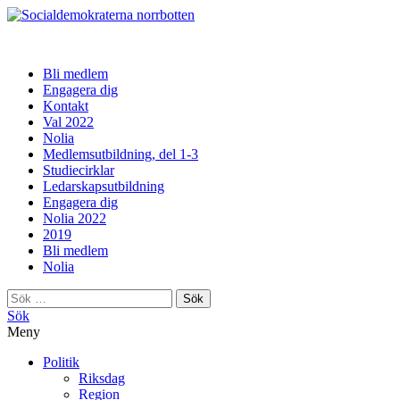
norrbotten
Bli medlem
Engagera dig
Kontakt
Val 2022
Nolia
Medlemsutbildning, del 1-3
Studiecirklar
Ledarskapsutbildning
Engagera dig
Nolia 2022
2019
Bli medlem
Nolia
Sök
efter:
Sök
Meny
Politik
Riksdag
Region