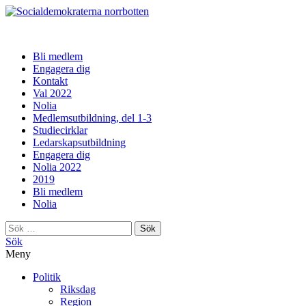
norrbotten
Bli medlem
Engagera dig
Kontakt
Val 2022
Nolia
Medlemsutbildning, del 1-3
Studiecirklar
Ledarskapsutbildning
Engagera dig
Nolia 2022
2019
Bli medlem
Nolia
Sök
efter:
Sök
Meny
Politik
Riksdag
Region