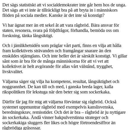
Det sägs statistiskt att vi socialdemokrater inte går hem hos de unga.
Det sägs att vi inte är tillräckligt bra på att bryta in i människors
flöden på sociala medier. Kanske är det inte så konstigt?
Vi har ägnat mer än ett sekel åt att vara rågbröd. Bära ansvar för
staten, resonera, svara på följdfrågor, förhandla, bemöda oss om
forskning, tänka långsiktigt.
Och i jämlikhetsidén som präglar vårt parti, finns en vilja att hålla
fram kollektivets strävanden och framgångar snarare än den
enskildes stjärnglans. Och inte heller det är särskilt konstigt. Vi gillar
sånt som är bra för de många människorna för att vi vet att
kollektivet är helt avgörande för allas vårt välstånd, trygghet,
livskvalitet.
Väljarna säger sig vilja ha kompetens, resultat, långsiktighet och
noggrannhet. De kan till och med, i ganska breda lager, kalla
rikspolitiken för lekstuga när den beter sig som sockerkaka.
Därför får jag för mig att väljarna förväntar sig rågbröd. Också
systemet uppmuntrar rågbröd med exempelvis kanslisvenska,
beredningskrav, remisstider. Och det är bra – rågbröd är ju nyttigare
än sockerkaka. Ändå vinner bakpulverstinna strateger och
sockerkakiga sluggers fler likes och högre förtroendesiffror än
rågbrödiga gråsossar.