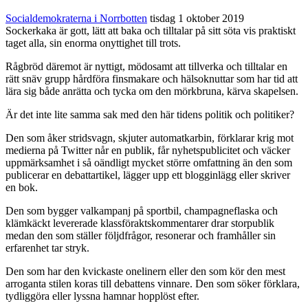
Socialdemokraterna i Norrbotten
tisdag 1 oktober 2019
Sockerkaka är gott, lätt att baka och tilltalar på sitt söta vis praktiskt
taget alla, sin enorma onyttighet till trots.
Rågbröd däremot är nyttigt, mödosamt att tillverka och tilltalar en
rätt snäv grupp hårdföra finsmakare och hälsoknuttar som har tid att
lära sig både anrätta och tycka om den mörkbruna, kärva skapelsen.
Är det inte lite samma sak med den här tidens politik och politiker?
Den som åker stridsvagn, skjuter automatkarbin, förklarar krig mot
medierna på Twitter når en publik, får nyhetspublicitet och väcker
uppmärksamhet i så oändligt mycket större omfattning än den som
publicerar en debattartikel, lägger upp ett blogginlägg eller skriver
en bok.
Den som bygger valkampanj på sportbil, champagneflaska och
klämkäckt levererade klassföraktskommentarer drar storpublik
medan den som ställer följdfrågor, resonerar och framhåller sin
erfarenhet tar stryk.
Den som har den kvickaste onelinern eller den som kör den mest
arroganta stilen koras till debattens vinnare. Den som söker förklara,
tydliggöra eller lyssna hamnar hopplöst efter.