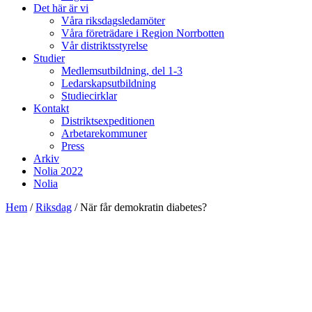
Det här är vi
Våra riksdagsledamöter
Våra företrädare i Region Norrbotten
Vår distriktsstyrelse
Studier
Medlemsutbildning, del 1-3
Ledarskapsutbildning
Studiecirklar
Kontakt
Distriktsexpeditionen
Arbetarekommuner
Press
Arkiv
Nolia 2022
Nolia
Hem
/
Riksdag
/
När får demokratin diabetes?