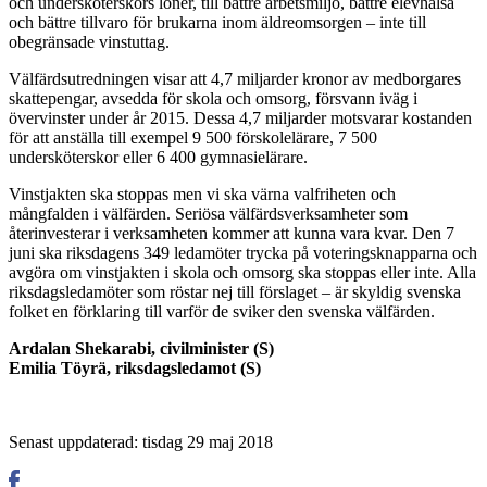
och undersköterskors löner, till bättre arbetsmiljö, bättre elevhälsa
och bättre tillvaro för brukarna inom äldreomsorgen – inte till
obegränsade vinstuttag.
Välfärdsutredningen visar att 4,7 miljarder kronor av medborgares
skattepengar, avsedda för skola och omsorg, försvann iväg i
övervinster under år 2015. Dessa 4,7 miljarder motsvarar kostanden
för att anställa till exempel 9 500 förskolelärare, 7 500
undersköterskor eller 6 400 gymnasielärare.
Vinstjakten ska stoppas men vi ska värna valfriheten och
mångfalden i välfärden. Seriösa välfärdsverksamheter som
återinvesterar i verksamheten kommer att kunna vara kvar. Den 7
juni ska riksdagens 349 ledamöter trycka på voteringsknapparna och
avgöra om vinstjakten i skola och omsorg ska stoppas eller inte. Alla
riksdagsledamöter som röstar nej till förslaget – är skyldig svenska
folket en förklaring till varför de sviker den svenska välfärden.
Ardalan Shekarabi, civilminister (S)
Emilia Töyrä, riksdagsledamot (S)
Senast uppdaterad: tisdag 29 maj 2018