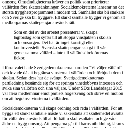
omsorg. Omständigheterna kräver en politik som prioriterar
välfärden före skattesänkningar. Socialdemokraterna lanserar nu det
största trygghetsprogrammet i modern tid. Samhället ska bli starkare
och Sverige ska bli tryggare. Ett starkt samhälle bygger vi genom att
medborgarnas skattepengar används rätt.
Som en del av det arbetet presenterar vi skarpa
lagförslag som syftar till att stoppa vinstjakten i skolan
och omsorgen. Det här är inget konstigt eller
kontroversiellt. Svenska skattepengar ska gå till vår
gemensamma välfärd – inte till välfärdsdirektörernas
fickor.
I förra valet hade Sverigedemokraterna parollen ”Vi väljer välfärd”
och lovade då att begränsa vinsterna i välfärden och förbjuda dem i
skolan. Sedan dess har de svängt. Sverigedemokraternas
partiledning bestämde sig för att springa vinstlobbyns intressen och
svika sina vallöften och sina väljare. Under SD:s Landsdagar 2015
var flera medlemmar emot partiets högersväng och skrev en motion
om att begränsa vinsterna i välfärden.
Socialdemokraterna vill skapa ordning och reda i välfärden. För att
bygga ett starkt samhälle måste vi säkerställa att skattemedel avsatta
för välfärden används till att förbättra skolresultaten och ge våra
äldre en trygg omsorg. Att pengarna går till barns utbildning, lärares