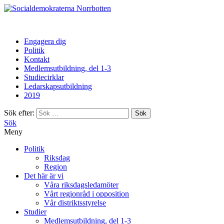
Norrbotten
Engagera dig
Politik
Kontakt
Medlemsutbildning, del 1-3
Studiecirklar
Ledarskapsutbildning
2019
Sök efter:
Sök
Meny
Politik
Riksdag
Region
Det här är vi
Våra riksdagsledamöter
Vårt regionråd i opposition
Vår distriktsstyrelse
Studier
Medlemsutbildning, del 1-3