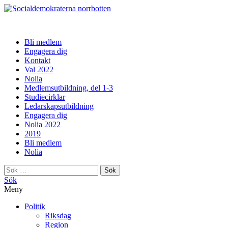
norrbotten
Bli medlem
Engagera dig
Kontakt
Val 2022
Nolia
Medlemsutbildning, del 1-3
Studiecirklar
Ledarskapsutbildning
Engagera dig
Nolia 2022
2019
Bli medlem
Nolia
Sök
efter:
Sök
Meny
Politik
Riksdag
Region