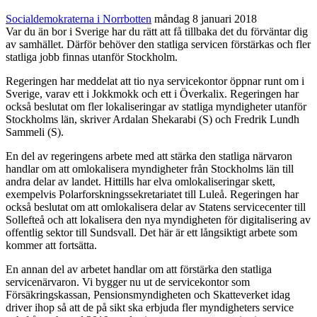
Socialdemokraterna i Norrbotten
måndag 8 januari 2018
Var du än bor i Sverige har du rätt att få tillbaka det du förväntar dig
av samhället. Därför behöver den statliga servicen förstärkas och fler
statliga jobb finnas utanför Stockholm.
Regeringen har meddelat att tio nya servicekontor öppnar runt om i
Sverige, varav ett i Jokkmokk och ett i Överkalix. Regeringen har
också beslutat om fler lokaliseringar av statliga myndigheter utanför
Stockholms län, skriver Ardalan Shekarabi (S) och Fredrik Lundh
Sammeli (S).
En del av regeringens arbete med att stärka den statliga närvaron
handlar om att omlokalisera myndigheter från Stockholms län till
andra delar av landet. Hittills har elva omlokaliseringar skett,
exempelvis Polarforskningssekretariatet till Luleå. Regeringen har
också beslutat om att omlokalisera delar av Statens servicecenter till
Sollefteå och att lokalisera den nya myndigheten för digitalisering av
offentlig sektor till Sundsvall. Det här är ett långsiktigt arbete som
kommer att fortsätta.
En annan del av arbetet handlar om att förstärka den statliga
servicenärvaron. Vi bygger nu ut de servicekontor som
Försäkringskassan, Pensionsmyndigheten och Skatteverket idag
driver ihop så att de på sikt ska erbjuda fler myndigheters service