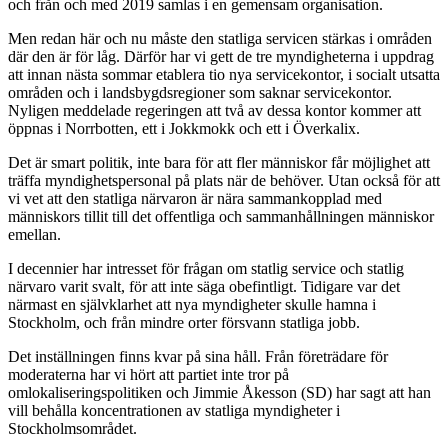
och från och med 2019 samlas i en gemensam organisation.
Men redan här och nu måste den statliga servicen stärkas i områden
där den är för låg. Därför har vi gett de tre myndigheterna i uppdrag
att innan nästa sommar etablera tio nya servicekontor, i socialt utsatta
områden och i landsbygdsregioner som saknar servicekontor.
Nyligen meddelade regeringen att två av dessa kontor kommer att
öppnas i Norrbotten, ett i Jokkmokk och ett i Överkalix.
Det är smart politik, inte bara för att fler människor får möjlighet att
träffa myndighetspersonal på plats när de behöver. Utan också för att
vi vet att den statliga närvaron är nära sammankopplad med
människors tillit till det offentliga och sammanhållningen människor
emellan.
I decennier har intresset för frågan om statlig service och statlig
närvaro varit svalt, för att inte säga obefintligt. Tidigare var det
närmast en självklarhet att nya myndigheter skulle hamna i
Stockholm, och från mindre orter försvann statliga jobb.
Det inställningen finns kvar på sina håll. Från företrädare för
moderaterna har vi hört att partiet inte tror på
omlokaliseringspolitiken och Jimmie Åkesson (SD) har sagt att han
vill behålla koncentrationen av statliga myndigheter i
Stockholmsområdet.