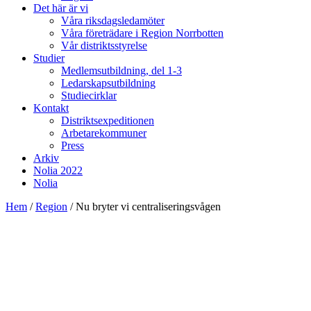
Det här är vi
Våra riksdagsledamöter
Våra företrädare i Region Norrbotten
Vår distriktsstyrelse
Studier
Medlemsutbildning, del 1-3
Ledarskapsutbildning
Studiecirklar
Kontakt
Distriktsexpeditionen
Arbetarekommuner
Press
Arkiv
Nolia 2022
Nolia
Hem
/
Region
/
Nu bryter vi centraliseringsvågen