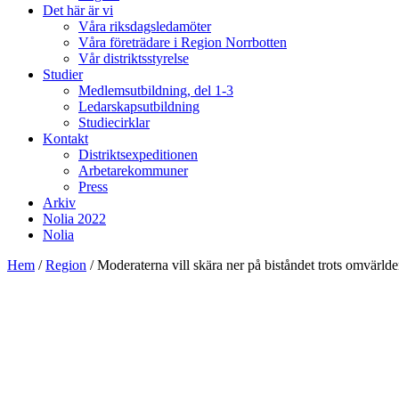
Det här är vi
Våra riksdagsledamöter
Våra företrädare i Region Norrbotten
Vår distriktsstyrelse
Studier
Medlemsutbildning, del 1-3
Ledarskapsutbildning
Studiecirklar
Kontakt
Distriktsexpeditionen
Arbetarekommuner
Press
Arkiv
Nolia 2022
Nolia
Hem
/
Region
/
Moderaterna vill skära ner på biståndet trots omvärld