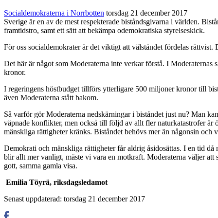
Socialdemokraterna i Norrbotten
torsdag 21 december 2017
Sverige är en av de mest respekterade biståndsgivarna i världen. Bistånd
framtidstro, samt ett sätt att bekämpa odemokratiska styrelseskick.
För oss socialdemokrater är det viktigt att välståndet fördelas rättvist
Det här är något som Moderaterna inte verkar förstå. I Moderaternas s
kronor.
I regeringens höstbudget tillförs ytterligare 500 miljoner kronor till b
även Moderaterna stått bakom.
Så varför gör Moderaterna nedskärningar i biståndet just nu? Man kan 
väpnade konflikter, men också till följd av allt fler naturkatastrofer
mänskliga rättigheter kränks. Biståndet behövs mer än någonsin och vi 
Demokrati och mänskliga rättigheter får aldrig åsidosättas. I en tid då
blir allt mer vanligt, måste vi vara en motkraft. Moderaterna väljer att
gott, samma gamla visa.
Emilia Töyrä, riksdagsledamot
Senast uppdaterad: torsdag 21 december 2017