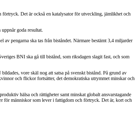
ch förtryck. Det är också en katalysator för utveckling, jämlikhet och
h uppnår goda resultat.
el av pengarna ska tas från biståndet. Närmare bestämt 3,4 miljarder
 Sveriges BNI ska gå till bistånd, som riksdagen slagit fast, och som
bildades, vore skäl nog att satsa på svenskt bistånd. På grund av
 kvinnor och flickor fortsätter, det demokratiska utrymmet minskar och
 reproduktiv hälsa och rättigheter samt minskat globalt ansvarstagande
ser för människor som lever i fattigdom och förtryck. Det är, kort och