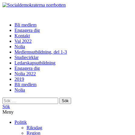
norrbotten
Bli medlem
Engagera dig
Kontakt
Val 2022
Nolia
Medlemsutbildning, del 1-3
Studiecirklar
Ledarskapsutbildning
Engagera dig
Nolia 2022
2019
Bli medlem
Nolia
Sök
efter:
Sök
Meny
Politik
Riksdag
Region