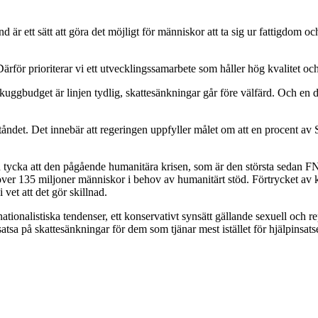
 är ett sätt att göra det möjligt för människor att ta sig ur fattigdom o
. Därför prioriterar vi ett utvecklingssamarbete som håller hög kvalitet oc
kuggbudget är linjen tydlig, skattesänkningar går före välfärd. Och en d
iståndet. Det innebär att regeringen uppfyller målet om att en procent av
tycka att den pågående humanitära krisen, som är den största sedan FN 
 är över 135 miljoner människor i behov av humanitärt stöd. Förtrycket av
vet att det gör skillnad.
 nationalistiska tendenser, ett konservativt synsätt gällande sexuell och
 satsa på skattesänkningar för dem som tjänar mest istället för hjälpinsat