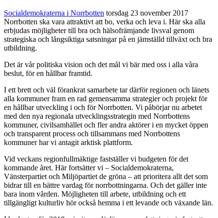
Socialdemokraterna i Norrbotten
torsdag 23 november 2017
Norrbotten ska vara attraktivt att bo, verka och leva i. Här ska alla
erbjudas möjligheter till bra och hälsofrämjande livsval genom
strategiska och långsiktiga satsningar på en jämställd tillväxt och bra
utbildning.
Det är vår politiska vision och det mål vi bär med oss i alla våra
beslut, för en hållbar framtid.
I ett brett och väl förankrat samarbete tar därför regionen och länets
alla kommuner fram en rad gemensamma strategier och projekt för
en hållbar utveckling i och för Norrbotten. Vi påbörjar nu arbetet
med den nya regionala utvecklingsstrategin med Norrbottens
kommuner, civilsamhället och fler andra aktörer i en mycket öppen
och transparent process och tillsammans med Norrbottens
kommuner har vi antagit arktisk plattform.
Vid veckans regionfullmäktige fastställer vi budgeten för det
kommande året. Här fortsätter vi – Socialdemokraterna,
Vänsterpartiet och Miljöpartiet de gröna – att prioritera allt det som
bidrar till en bättre vardag för norrbottningarna. Och det gäller inte
bara inom vården. Möjligheten till arbete, utbildning och ett
tillgängligt kulturliv hör också hemma i ett levande och växande län.