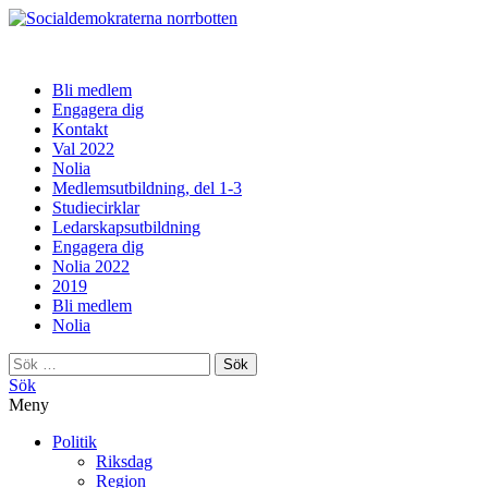
norrbotten
Bli medlem
Engagera dig
Kontakt
Val 2022
Nolia
Medlemsutbildning, del 1-3
Studiecirklar
Ledarskapsutbildning
Engagera dig
Nolia 2022
2019
Bli medlem
Nolia
Sök
efter:
Sök
Meny
Politik
Riksdag
Region