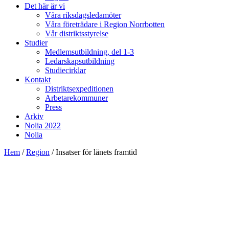
Det här är vi
Våra riksdagsledamöter
Våra företrädare i Region Norrbotten
Vår distriktsstyrelse
Studier
Medlemsutbildning, del 1-3
Ledarskapsutbildning
Studiecirklar
Kontakt
Distriktsexpeditionen
Arbetarekommuner
Press
Arkiv
Nolia 2022
Nolia
Hem
/
Region
/
Insatser för länets framtid