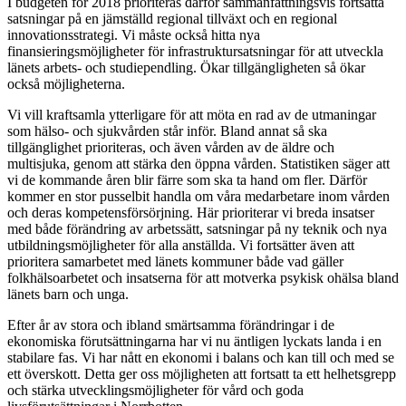
I budgeten för 2018 prioriteras därför sammanfattningsvis fortsatta
satsningar på en jämställd regional tillväxt och en regional
innovationsstrategi. Vi måste också hitta nya
finansieringsmöjligheter för infrastruktursatsningar för att utveckla
länets arbets- och studiependling. Ökar tillgängligheten så ökar
också möjligheterna.
Vi vill kraftsamla ytterligare för att möta en rad av de utmaningar
som hälso- och sjukvården står inför. Bland annat så ska
tillgänglighet prioriteras, och även vården av de äldre och
multisjuka, genom att stärka den öppna vården. Statistiken säger att
vi de kommande åren blir färre som ska ta hand om fler. Därför
kommer en stor pusselbit handla om våra medarbetare inom vården
och deras kompetensförsörjning. Här prioriterar vi breda insatser
med både förändring av arbetssätt, satsningar på ny teknik och nya
utbildningsmöjligheter för alla anställda. Vi fortsätter även att
prioritera samarbetet med länets kommuner både vad gäller
folkhälsoarbetet och insatserna för att motverka psykisk ohälsa bland
länets barn och unga.
Efter år av stora och ibland smärtsamma förändringar i de
ekonomiska förutsättningarna har vi nu äntligen lyckats landa i en
stabilare fas. Vi har nått en ekonomi i balans och kan till och med se
ett överskott. Detta ger oss möjligheten att fortsatt ta ett helhetsgrepp
och stärka utvecklingsmöjligheter för vård och goda