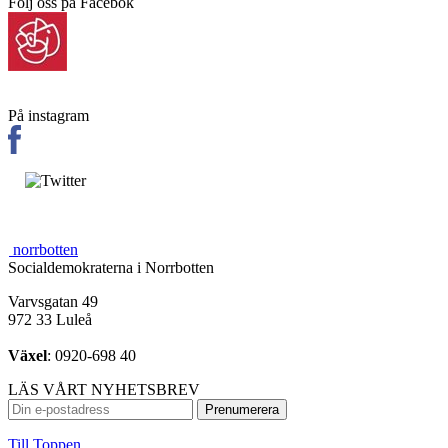
Följ oss på Facebok
På instagram
norrbotten
Socialdemokraterna i Norrbotten
Varvsgatan 49
972 33 Luleå
Växel
: 0920-698 40
LÄS VÅRT NYHETSBREV
Till Toppen