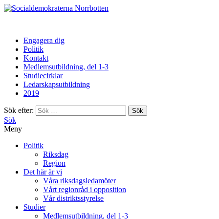
Norrbotten
Engagera dig
Politik
Kontakt
Medlemsutbildning, del 1-3
Studiecirklar
Ledarskapsutbildning
2019
Sök efter:
Sök
Meny
Politik
Riksdag
Region
Det här är vi
Våra riksdagsledamöter
Vårt regionråd i opposition
Vår distriktsstyrelse
Studier
Medlemsutbildning, del 1-3