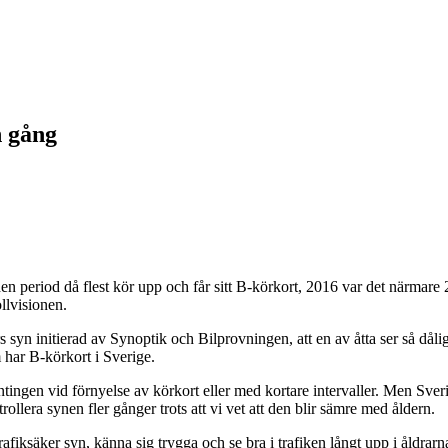
n gång
n period då flest kör upp och får sitt B-körkort, 2016 var det närmare 
ollvisionen.
syn initierad av Synoptik och Bilprovningen, att en av åtta ser så dåligt
 har B-körkort i Sverige.
ingen vid förnyelse av körkort eller med kortare intervaller. Men Sveri
rollera synen fler gånger trots att vi vet att den blir sämre med åldern.
trafiksäker syn, känna sig trygga och se bra i trafiken långt upp i åldra