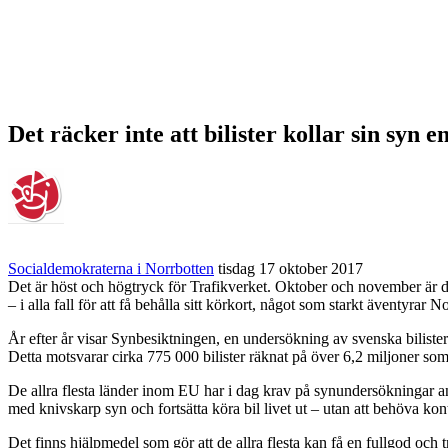
Det räcker inte att bilister kollar sin syn e
Socialdemokraterna i Norrbotten
tisdag 17 oktober 2017
Det är höst och högtryck för Trafikverket. Oktober och november är de
– i alla fall för att få behålla sitt körkort, något som starkt äventyrar N
År efter år visar Synbesiktningen, en undersökning av svenska bilisters 
Detta motsvarar cirka 775 000 bilister räknat på över 6,2 miljoner som
De allra flesta länder inom EU har i dag krav på synundersökningar ant
med knivskarp syn och fortsätta köra bil livet ut – utan att behöva kont
Det finns hjälpmedel som gör att de allra flesta kan få en fullgod och 