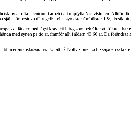
tskrav är ofta i centrum i arbetet att uppfylla Nollvisionen. Alltför l
rna själva är positiva till regelbundna syntester för bilister. I Synbesiktni
peiska länder med lägst krav; ett intyg som bekräftar att föraren har en
hända med synen på tio år, framför allt i åldern 40-60 år. Då förändras s
ett till mer än diskussioner. För att nå Nollvisionen och skapa en säkrar