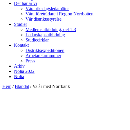
Det här är vi
Våra riksdagsledamöter
Våra företrädare i Region Norrbotten
Vår distriktsstyrelse
Studier
Medlemsutbildning, del 1-3
Ledarskapsutbildning
Studiecirklar
Kontakt
Distriktsexpeditionen
Arbetarekommuner
Press
Arkiv
Nolia 2022
Nolia
Hem
/
Blandat
/
Valår med Norrbänk