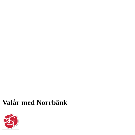
Valår med Norrbänk