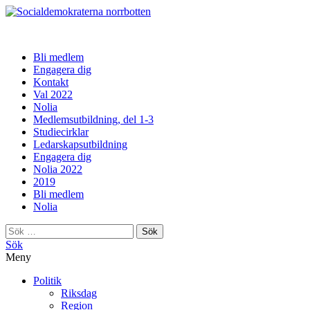
norrbotten
Bli medlem
Engagera dig
Kontakt
Val 2022
Nolia
Medlemsutbildning, del 1-3
Studiecirklar
Ledarskapsutbildning
Engagera dig
Nolia 2022
2019
Bli medlem
Nolia
Sök
efter:
Sök
Meny
Politik
Riksdag
Region