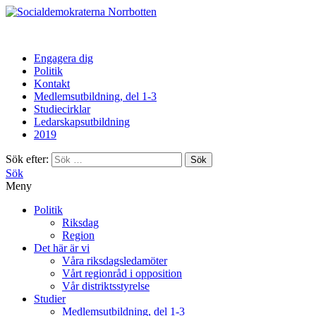
Norrbotten
Engagera dig
Politik
Kontakt
Medlemsutbildning, del 1-3
Studiecirklar
Ledarskapsutbildning
2019
Sök efter:
Sök
Meny
Politik
Riksdag
Region
Det här är vi
Våra riksdagsledamöter
Vårt regionråd i opposition
Vår distriktsstyrelse
Studier
Medlemsutbildning, del 1-3