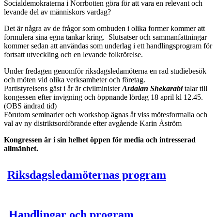
Socialdemokraterna i Norrbotten göra för att vara en relevant och
levande del av människors vardag?
Det är några av de frågor som ombuden i olika former kommer att
formulera sina egna tankar kring. Slutsatser och sammanfattningar
kommer sedan att användas som underlag i ett handlingsprogram för
fortsatt utveckling och en levande folkrörelse.
Under fredagen genomför riksdagsledamöterna en rad studiebesök
och möten vid olika verksamheter och företag.
Partistyrelsens gäst i år är civilminister
Ardalan Shekarabi
talar till
kongessen efter invigning och öppnande lördag 18 april kl 12.45.
(OBS ändrad tid)
Förutom seminarier och workshop ägnas åt viss mötesformalia och
val av ny distriktsordförande efter avgående Karin Åström
Kongressen är i sin helhet öppen för media och intresserad
allmänhet.
Riksdagsledamöternas program
Handlingar och program