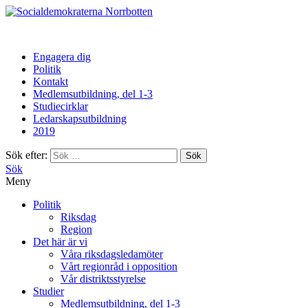
Norrbotten
Engagera dig
Politik
Kontakt
Medlemsutbildning, del 1-3
Studiecirklar
Ledarskapsutbildning
2019
Sök efter:
Sök
Meny
Politik
Riksdag
Region
Det här är vi
Våra riksdagsledamöter
Vårt regionråd i opposition
Vår distriktsstyrelse
Studier
Medlemsutbildning, del 1-3