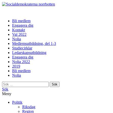
norrbotten
Bli medlem
Engagera dig
Kontakt
Val 2022
Nolia
Medlemsutbildning, del 1-3
Studiecirklar
Ledarskapsutbildning
Engagera dig
Nolia 2022
2019
Bli medlem
Nolia
Sök
efter:
Sök
Meny
Politik
Riksdag
Region