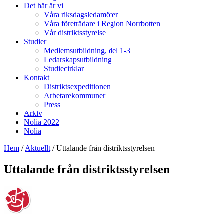
Det här är vi
Våra riksdagsledamöter
Våra företrädare i Region Norrbotten
Vår distriktsstyrelse
Studier
Medlemsutbildning, del 1-3
Ledarskapsutbildning
Studiecirklar
Kontakt
Distriktsexpeditionen
Arbetarekommuner
Press
Arkiv
Nolia 2022
Nolia
Hem
/
Aktuellt
/
Uttalande från distriktsstyrelsen
Uttalande från distriktsstyrelsen