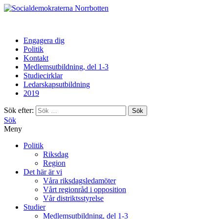
Norrbotten
Engagera dig
Politik
Kontakt
Medlemsutbildning, del 1-3
Studiecirklar
Ledarskapsutbildning
2019
Sök efter:
Sök
Meny
Politik
Riksdag
Region
Det här är vi
Våra riksdagsledamöter
Vårt regionråd i opposition
Vår distriktsstyrelse
Studier
Medlemsutbildning, del 1-3