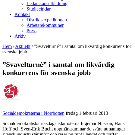
Ledarskapsutbildning
Studiecirklar
Kontakt
Distriktsexpeditionen
Arbetarekommuner
Press
Arkiv
Hem
/
Aktuellt
/
”Svavelturné” i samtal om likvärdig konkurrens för
svenska jobb
”Svavelturné” i samtal om likvärdig
konkurrens för svenska jobb
Socialdemokraterna i Norrbotten
fredag 1 februari 2013
Socialdemokratiska riksdagsledamöterna Ingemar Nilsson, Hans
Hoff och Sven-Erik Bucht uppmärksammar de svåra utmaningar
svensk industri står inför och reser nu runt i landet och träffar