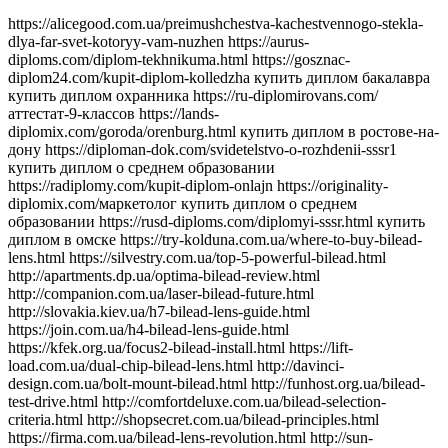
https://alicegood.com.ua/preimushchestva-kachestvennogo-stekla-dlya-far-svet-kotoryy-vam-nuzhen https://aurus-diploms.com/diplom-tekhnikuma.html https://gosznac-diplom24.com/kupit-diplom-kolledzha купить диплом бакалавра купить диплом охранника https://ru-diplomirovans.com/аттестат-9-классов https://lands-diplomix.com/goroda/orenburg.html купить диплом в ростове-на-дону https://diploman-dok.com/svidetelstvo-o-rozhdenii-sssr1 купить диплом о среднем образовании https://radiplomy.com/kupit-diplom-onlajn https://originality-diplomix.com/маркетолог купить диплом о среднем образовании https://rusd-diploms.com/diplomyi-sssr.html купить диплом в омске https://try-kolduna.com.ua/where-to-buy-bilead-lens.html https://silvestry.com.ua/top-5-powerful-bilead.html http://apartments.dp.ua/optima-bilead-review.html http://companion.com.ua/laser-bilead-future.html http://slovakia.kiev.ua/h7-bilead-lens-guide.html https://join.com.ua/h4-bilead-lens-guide.html https://kfek.org.ua/focus2-bilead-install.html https://lift-load.com.ua/dual-chip-bilead-lens.html http://davinci-design.com.ua/bolt-mount-bilead.html http://funhost.org.ua/bilead-test-drive.html http://comfortdeluxe.com.ua/bilead-selection-criteria.html http://shopsecret.com.ua/bilead-principles.html https://firma.com.ua/bilead-lens-revolution.html http://sun-shop.com.ua/bilead-lens-price-comparison.html https://para-dise.com.ua/bilead-lens-guide.html https://geliosfireworks.com.ua/bilead-installation-guide.html https://tops.net.ua/bilead-buyers-guide.html https://degustator.net.ua/bilead-2024-review.html https://oncology.com.ua/bilead-2022-rating.html https://shop4me.in.ua/bestselling-bilead-2023.html https://crazy-professor.com.ua/aozoom-bilead-review.html http://reklama-sev.com.ua/angel-eyes-bilead.html http://gollos.com.ua/angel-eyes-bilead.html http://jokes.com.ua/ams-bilead-review.html https://greenap.com.ua/adaptive-bilead-future.html http://kvn-tehno.com.ua/3-inch-bilead-market-review.html https://salesup.in.ua/3-inch-bilead-lens-guide.html http://compromat.in.ua/2-5-inch-bilead-lens-guide.html http://vlada.dp.ua/24v-bilead-truck.html https://i-medic.com.ua/steklo-dlya-far-avto-kak-vybrat-kachestvennuyu-zamenu https://renault-club.kiev.ua/zamena-stekla-far-avto-vse-chto-nuzhno-znat https://tehnoprice.in.ua/pochemu-vazhno-kachestvennoe-steklo-dlya-far-avto https://lifeinvest.com.ua/steklo-dlya-far-avto-obzor-populyarnyh-modeley https://warfare.com.ua/zamena-stekla-dlya-far-avto-poshagovaya-instruktsiya https://05161.com.ua/prozrachnost-i-stil-obnovlenie-stekla-far-dlya-avto https://brightwallpapers.com.ua/steklo-dlya-far-avto-kak-vybrat-dolgovechnyj-variant https://3dlevsha.com.ua/top-proizvoditelej-stekla-dlya-far-avto-v-2024-godu https://abank.com.ua/sovety-po-vyboru-stekla-dlya-far-avto-na-chto-obratit-vnimanie https://abshop.com.ua/zamena-stekla-na-farah-avto-kak-uluchshit-vidimost-i-stil https://alicegood.com.ua/preimushchestva-kachestvennogo-stekla-dlya-far-svet-kotoryy-vam-nuzhen https://artflo.com.ua/steklo-dlya-far-avto-obzor-byudzhetnyh-i-premialnyh-variantov https://atlantic-club.com.ua/kak-vybrat-prochnoe-steklo-dlya-far-kotoroe-prosluzhit-dolgo https://atelierdesdelices.com.ua/prozrachnost-i-dolgovechnost-zachem-menyat-steklo-far-avto http://510.com.ua/samostoyatelnaya-zamena-stekla-far-prakticheskie-sovety https://autostill.com.ua/steklo-dlya-far-avto-kak-zamena-uluchshit-osveshchenie-dorogi https://babyphotostar.com.ua/vyibiraem-steklo-dlya-far-rukovodstvo-po-stilyu-i-bezopasnosti https://bagit.com.ua/pochemu-stoit-investirovat-v-kachestvennoe-steklo-dlya https://bagstore.com.ua/problemy-so-steklom-far-kak-ikh-izbezhat-i-kogda-zamenit https://befirst.com.ua/sekrety-ukhoda-za-steklom-far-kak-prodlit-srok-sluzhby https://bike-drive.com.ua/steklo-dlya-far-obzor-novink-i-tendentsiy-2024 https://billiard-classic.com.ua/kakoe-steklo-dlya-far-luchshe-plyusy-i-minusy-razlichnykh-materialov https://ch-z.com.ua/steklo-dlya-far-kak-vybrat-po-tipu-avtomobilya-i-stilyu-vozdizheniya https://bestpeople.com.ua/chem-zamenit-povrezhdennoe-steklo-far-luchshie-alternativy https://daicond.com.ua/steklo-dlya-far-obsuzhdaem-vazhnost-dlya-bezopasnosti-na-doroge https://delavore.com.ua/bi-led-linzy-i-komponenty-provodnik-v-mir-yarkogo-i-chetogo-sveta https://brandwatches.com.ua/kak-bi-led-linzy-uluchshayut-vidimost-i-stil-avtomobilya https://dnmagazine.com.ua/komplekt-bi-led-linz-modernizatsiya-far https://blooms.com.ua/bi-led-linzy-komplektuyushie-vybor https://ameli-studio.com.ua/bi-led-linzy-i-komponenty-maksimum-sveta-pri-minimum-energozatrat https://euro-house.com.ua/kak-bi-led-linzy-vliyayut-na-bezopasnost-i-komfort-vodjeniya https://cpaday.com.ua/innovacii-v-osveshhenii-obzor-luchshih-bi-led-linz-i-komponentov https://cocoshop.com.ua/bi-led-linzy-kak-innovatsionnye-tekhnologii-menyayut-osveshchenie-avto https://cleanshop.com.ua/otkroyte-dlya-sebya-bi-led-linzy-luchshee-osveshchenie-dlya-vashego-avtomobilya https://dragee.com.ua/bi-led-linzy-revolyuciya-v-avtomobilnom-osveshchenii https://eximp.com.ua/komplekt-bi-led-linz-i-komponentov-dlya-idealnyh-far https://e-comex.com.ua/bi-led-linzy-dolgovechnost-i-mosh-sveta-v-komplekte https://elsig-opt.com.ua/budushchee-avtomobilnyh-far-pochemu-bi-led-linzy-novyi-standart https://emaidan.com.ua/bi-led-linzy-luchshiy-svet-dlya-avto https://esco-center.com.ua/stil-i-funkcionalnost-s-bi-led-linzami https://excl.com.ua/bi-led-linzy-svet-i-bezopasnost https://floristua.com.ua/bi-led-linzy-vybor-i-ustanovka https://forthouse.com.ua/umnoye-osveshcheniye-dlya-avto-bi-led-linzy https://footballfans.com.ua/5-prichin-dlya-upgrade-bi-led-linzy https://freeadverts.com.ua/bi-led-linzy-yarkost-i-stil http://istroy.com.ua/nochnye-poezdki-bi-led-linzy-vozmozhnosti https://jesus.com.ua/vsyo-o-bi-led-linzy-dlya-avto https://keslaser.com.ua/bi-led-linzy-dlya-idealnoy-vidimosti https://igrotech.com.ua/instruktsiya-po-vyboru-i-ustanovke-bi-led-linz https://incidents.com.ua/bi-led-linzy-dlya-professionalov-i-novichkov-rekomendatsii-po-ustanovke https://kolesiko.com.ua/linzy-dlya-far-avto-kak-vybrat-idealnye-dlya-vashego-avtomobilya https://infobus.com.ua/kak-linzy-dlya-far-izmenyayut-osveshchennost-i-stil-vashego-avto https://imperialgroup.com.ua/pochemu-stoit-ustanovit-linzy-v-fary-avto-osnovnye-preimushchestva https://leasing.com.ua/linzy-dlya-far-avto-kak-vybrat-luchshie-komponenty-dlya-optimalnogo-sveta https://igruli.com.ua/linzy-dlya-far-avto-chto-vazhno-uchityvat-pri-ustanovke-i-vybore https://mamaorganica.com.ua/linzy-dlya-far-kak-uluchshit-svet-i-stil-avtomobilya https://jiraf.com.ua/moshhnoe-tochnoe-osveshhenie-preimushhestva-linz-dlya-avto-far https://itware.com.ua/chto-dayut-linzy-dlya-far-sekrety-osveshheniya https://jn.com.ua/linzy-dlya-far-sovremennye-resheniya-dlya-vidimosti https://ibnews.com.ua/germetik-dlya-stekla-far-avto https://keepstyle.com.ua/kak-pravilno-ispolzovat-germetik-dlya-far-avto https://menfashion.com.ua/germetik-dlya-stekla-far https://kominmet.com.ua/germetik-dlya-far-avto-vodonepronitsaemost https://mir-akb.com.ua/kak-germetik-dlya-far-vliyaet-na-zashitu-i-vneshniy-vid https://mitsubishi-nikol-motors.com.ua/germetik-dlya-stekla-far-uluchshenie-germetichnosti-i-osveshcheniya https://massovka.com.ua/germetik-dlya-far-zashchita-ot-vlagi-pyli-kondensata https://newstoday.com.ua/kak-vybrat-germetik-dlya-stekla-far https://maximumvisa.com.ua/germetik-dlya-stekla-far-idealnaya-germetizatsiya https://ostercenter.com.ua/luchshie-germetiki-dlya-far-avto https://pnevmo-strelok.com.ua/germetik-dlya-far-zachem-i-kak-ispolzovat https://myelectro.com.ua/kak-germetik-zashchishchaet-fary https://logotypes.com.ua/germetizaciya-stekla-far https://naduvnie-lodki.com.ua/sekret-idealnyh-far-germetik https://nagrevayka.com.ua/top-5-germetikov-dlya-far http://repetitory.com.ua/germetik-dlya-stekla-far-poshagovyj-gid https://optimapharm.com.ua/germetik-dlya-stekla-far https://s-boutique.com.ua/zashchita-far-ot-vlagi-rol-germetika https://rockradio.com.ua/kak-germetik-pomogaet-sokhranit-fary-kak-novye https://pravoslavnews.com.ua/germetik-dlya-far-nadezhnoe-reshenie-dlya-predotvrashcheniya-kondensata https://salonsharm.com.ua/idealnyj-germetik-dlya-stekla-far-kak-vybrat-i-pravilno-nanesti http://salle.com.ua/pochemu-germetik-dlya-far-avto-vazhnee-chem-kazhetsya http://reklamist.com.ua/germetik-dlya-stekla-far-obazatelnyj-element-dlya-remonta http://runflor.com.ua/kak-vosstanovit-germetichnost-far-sovety-po-vyboru-germetika https://side-by-side.com.ua/remont-stekla-far-kak-germetik-pomogaet-sokhranit-svetopropuskaniye https://smartbuildforum.com.ua/germetik-dlya-avtofar-resheniye-dlya-osveshcheniya-i-zashchity https://tastaliski.com.ua/germetik-dlya-stekla-far-zashchita-ot-pogodnyh-usloviy https://sevinfo.com.ua/kak-germetik-prodlevaet-srok-sluzhby-far https://summer-kino.com.ua/germetik-dlya-avtofar-problemy-s-germetizaciej https://startupline.com.ua/vybor-germetika-dlya-far https://unasoft.com.ua/germetik-dlya-stekla-far-vlaga-i-korrozia https://svitozar.com.ua/germetik-dlya-stekla-far-vlaga-i-korrozia https://talktome.com.ua/zhidkost-dlya-polirovki-far-avto https://smotri.com.ua/kak-vybrat-luchshuyu-zhidkost-dlya-polirovki-far https://tyres.com.ua/zhidkost-dlya-polirovki-far-ustranenie-carapin https://tayger.com.ua/nabor-dlya-polirovki-far-vse-chto-nuzhno https://tm-marmelad.com.ua/nabor-dlya-polirovki-far-luchshie-komplekty https://synergize.com.ua/polirovka-far-svoimi-rukami-nabory https://trademart.com.ua/nabor-dlya-polirovki-far-kak-obnovit-fary-avto http://vabank.com.ua/steklo-dlya-far-ka