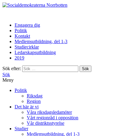
Norrbotten
Engagera dig
Politik
Kontakt
Medlemsutbildning, del 1-3
Studiecirklar
Ledarskapsutbildning
2019
Sök efter:
Sök
Meny
Politik
Riksdag
Region
Det här är vi
Våra riksdagsledamöter
Vårt regionråd i opposition
Vår distriktsstyrelse
Studier
Medlemsutbildning, del 1-3