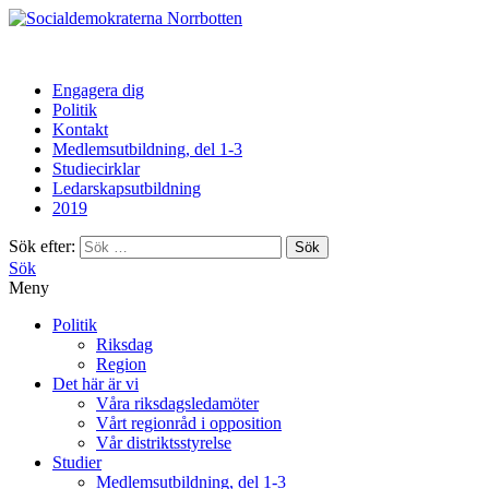
Norrbotten
Engagera dig
Politik
Kontakt
Medlemsutbildning, del 1-3
Studiecirklar
Ledarskapsutbildning
2019
Sök efter:
Sök
Meny
Politik
Riksdag
Region
Det här är vi
Våra riksdagsledamöter
Vårt regionråd i opposition
Vår distriktsstyrelse
Studier
Medlemsutbildning, del 1-3