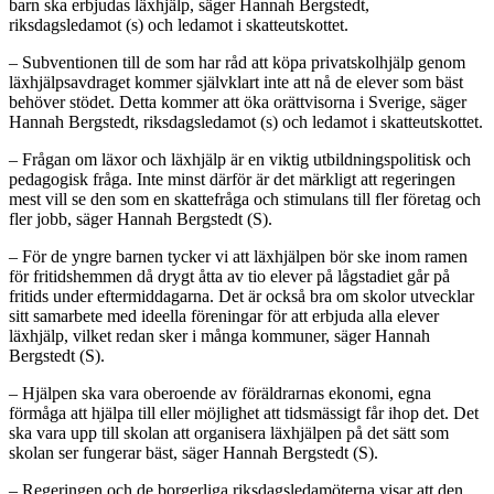
barn ska erbjudas läxhjälp, säger Hannah Bergstedt,
riksdagsledamot (s) och ledamot i skatteutskottet.
– Subventionen till de som har råd att köpa privatskolhjälp genom
läxhjälpsavdraget kommer självklart inte att nå de elever som bäst
behöver stödet. Detta kommer att öka orättvisorna i Sverige, säger
Hannah Bergstedt, riksdagsledamot (s) och ledamot i skatteutskottet.
– Frågan om läxor och läxhjälp är en viktig utbildningspolitisk och
pedagogisk fråga. Inte minst därför är det märkligt att regeringen
mest vill se den som en skattefråga och stimulans till fler företag och
fler jobb, säger Hannah Bergstedt (S).
– För de yngre barnen tycker vi att läxhjälpen bör ske inom ramen
för fritidshemmen då drygt åtta av tio elever på lågstadiet går på
fritids under eftermiddagarna. Det är också bra om skolor utvecklar
sitt samarbete med ideella föreningar för att erbjuda alla elever
läxhjälp, vilket redan sker i många kommuner, säger Hannah
Bergstedt (S).
– Hjälpen ska vara oberoende av föräldrarnas ekonomi, egna
förmåga att hjälpa till eller möjlighet att tidsmässigt får ihop det. Det
ska vara upp till skolan att organisera läxhjälpen på det sätt som
skolan ser fungerar bäst, säger Hannah Bergstedt (S).
– Regeringen och de borgerliga riksdagsledamöterna visar att den