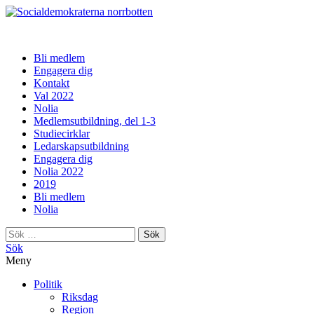
norrbotten
Bli medlem
Engagera dig
Kontakt
Val 2022
Nolia
Medlemsutbildning, del 1-3
Studiecirklar
Ledarskapsutbildning
Engagera dig
Nolia 2022
2019
Bli medlem
Nolia
Sök
efter:
Sök
Meny
Politik
Riksdag
Region