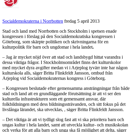
Socialdemokraterna i Norrbotten
fredag 5 april 2013
Stad och land med Norrbotten och Stockholm i spetsen enade
kongressen i förslag på den Socialdemokratiska kongressen i
Göteborg, som skärpte politiken och skrivningarna för en
kulturpolitik för barn och ungdomar i hela landet
.
– Jag är mycket nöjd över att stad och landsbygd hittat varandra i
dessa viktiga frågor. I Stockholmsområdet finns det kulturskolor
med mycket dyra avgifter medan vi i Arjeplog tyvärr inte har någon
kulturskola alls, säger Britta Flinkfeldt Jansson, ombud från
Arjeplog vid Socialdemokraternas kongress i Göteborg.
– Kongressen beslutade efter gemensamma ansträngningar från både
stad och land att en grundläggande förutsättning är att vi ser den
kulturella infrastrukturen som ett gemensamt ansvar, där
folkbildningen med dess bildningssträvanden, och sitt fokus på det
livslånga lärandet, ska utvecklas, , säger Britta Flinkfeldt Jansson.
– Det viktiga är att vi tydligt slog fast att vi ska prioritera barn och
ungas kultur i hela landet, samt att utveckla kultur- och musikskolan
och verka för att alla barn och unga ska få möjlighet att delta, säger