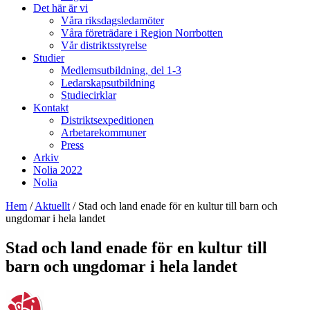
Det här är vi
Våra riksdagsledamöter
Våra företrädare i Region Norrbotten
Vår distriktsstyrelse
Studier
Medlemsutbildning, del 1-3
Ledarskapsutbildning
Studiecirklar
Kontakt
Distriktsexpeditionen
Arbetarekommuner
Press
Arkiv
Nolia 2022
Nolia
Hem
/
Aktuellt
/
Stad och land enade för en kultur till barn och
ungdomar i hela landet
Stad och land enade för en kultur till
barn och ungdomar i hela landet