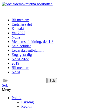
norrbotten
Bli medlem
Engagera dig
Kontakt
Val 2022
Nolia
Medlemsutbildning, del 1-3
Studiecirklar
Ledarskapsutbildning
Engagera dig
Nolia 2022
2019
Bli medlem
Nolia
Sök
efter:
Sök
Meny
Politik
Riksdag
Region