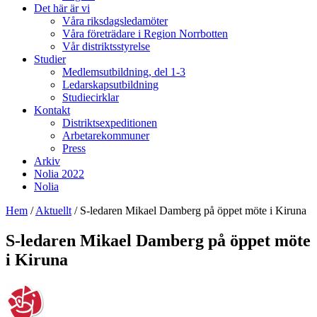
Det här är vi
Våra riksdagsledamöter
Våra företrädare i Region Norrbotten
Vår distriktsstyrelse
Studier
Medlemsutbildning, del 1-3
Ledarskapsutbildning
Studiecirklar
Kontakt
Distriktsexpeditionen
Arbetarekommuner
Press
Arkiv
Nolia 2022
Nolia
Hem
/
Aktuellt
/
S-ledaren Mikael Damberg på öppet möte i Kiruna
S-ledaren Mikael Damberg på öppet möte
i Kiruna