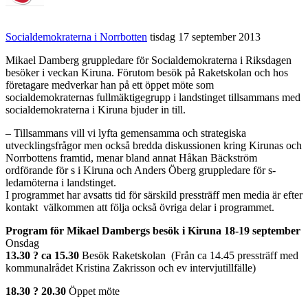
Socialdemokraterna i Norrbotten
tisdag 17 september 2013
Mikael Damberg gruppledare för Socialdemokraterna i Riksdagen
besöker i veckan Kiruna. Förutom besök på Raketskolan och hos
företagare medverkar han på ett öppet möte som
socialdemokraternas fullmäktigegrupp i landstinget tillsammans med
socialdemokraterna i Kiruna bjuder in till.
– Tillsammans vill vi lyfta gemensamma och strategiska
utvecklingsfrågor men också bredda diskussionen kring Kirunas och
Norrbottens framtid, menar bland annat Håkan Bäckström
ordförande för s i Kiruna och Anders Öberg gruppledare för s-
ledamöterna i landstinget.
I programmet har avsatts tid för särskild pressträff men media är efter
kontakt välkommen att följa också övriga delar i programmet.
Program för Mikael Dambergs besök i Kiruna 18-19 september
Onsdag
13.30 ? ca 15.30
Besök Raketskolan (Från ca 14.45 pressträff med
kommunalrådet Kristina Zakrisson och ev intervjutillfälle)
18.30 ? 20.30
Öppet möte