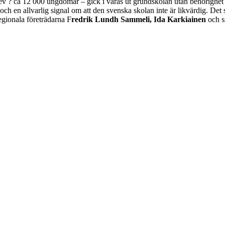
elev ? ca 12 000 ungdomar – gick i våras ut grundskolan utan behörighet
 och en allvarlig signal om att den svenska skolan inte är likvärdig. Det
gionala företrädarna F
redrik Lundh Sammeli, Ida Karkiainen
och s