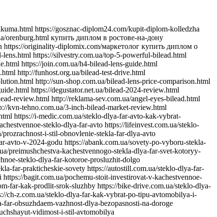
-uluchshit-svet-i-stil-avtomobilya https://jiraf.com.ua/moshhnoe-tochnoe-osveshhenie-preimushhestva-linz-dlya-avto-far https://itware.com.ua/chto-dayut-linzy-dlya-far-sekrety-osveshheniya https://jn.com.ua/linzy-dlya-far-sovremennye-resheniya-dlya-vidimosti https://ibnews.com.ua/germetik-dlya-stekla-far-avto https://keepstyle.com.ua/kak-pravilno-ispolzovat-germetik-dlya-far-avto https://menfashion.com.ua/germetik-dlya-stekla-far https://kominmet.com.ua/germetik-dlya-far-avto-vodonepronitsaemost https://mir-akb.com.ua/kak-germetik-dlya-far-vliyaet-na-zashitu-i-vneshniy-vid https://mitsubishi-nikol-motors.com.ua/germetik-dlya-stekla-far-uluchshenie-germetichnosti-i-osveshcheniya https://massovka.com.ua/germetik-dlya-far-zashchita-ot-vlagi-pyli-kondensata https://newstoday.com.ua/kak-vybrat-germetik-dlya-stekla-far https://maximumvisa.com.ua/germetik-dlya-stekla-far-idealnaya-germetizatsiya https://ostercenter.com.ua/luchshie-germetiki-dlya-far-avto https://pnevmo-strelok.com.ua/germetik-dlya-far-zachem-i-kak-ispolzovat https://myelectro.com.ua/kak-germetik-zashchishchaet-fary https://logotypes.com.ua/germetizaciya-stekla-far https://naduvnie-lodki.com.ua/sekret-idealnyh-far-germetik https://nagrevayka.com.ua/top-5-germetikov-dlya-far http://repetitory.com.ua/germetik-dlya-stekla-far-poshagovyj-gid https://optimapharm.com.ua/germetik-dlya-stekla-far https://s-boutique.com.ua/zashchita-far-ot-vlagi-rol-germetika https://rockradio.com.ua/kak-germetik-pomogaet-sokhranit-fary-kak-novye https://pravoslavnews.com.ua/germetik-dlya-far-nadezhnoe-reshenie-dlya-predotvrashcheniya-kondensata https://salonsharm.com.ua/idealnyj-germetik-dlya-stekla-far-kak-vybrat-i-pravilno-nanesti http://salle.com.ua/pochemu-germetik-dlya-far-avto-vazhnee-chem-kazhetsya http://reklamist.com.ua/germetik-dlya-stekla-far-obazatelnyj-element-dlya-remonta http://runflor.com.ua/kak-vosstanovit-germetichnost-far-sovety-po-vyboru-germetika https://side-by-side.com.ua/remont-stekla-far-kak-germetik-pomogaet-sokhranit-svetopropuskaniye https://smartbuildforum.com.ua/germetik-dlya-avtofar-resheniye-dlya-osveshcheniya-i-zashchity https://tastaliski.com.ua/germetik-dlya-stekla-far-zashchita-ot-pogodnyh-usloviy https://sevinfo.com.ua/kak-germetik-prodlevaet-srok-sluzhby-far https://summer-kino.com.ua/germetik-dlya-avtofar-problemy-s-germetizaciej https://startupline.com.ua/vybor-germetika-dlya-far https://unasoft.com.ua/germetik-dlya-stekla-far-vlaga-i-korrozia https://svitozar.com.ua/germetik-dlya-stekla-far-vlaga-i-korrozia https://talktome.com.ua/zhidkost-dlya-polirovki-far-avto https://smotri.com.ua/kak-vybrat-luchshuyu-zhidkost-dlya-polirovki-far https://tyres.com.ua/zhidkost-dlya-polirovki-far-ustranenie-carapin https://tayger.com.ua/nabor-dlya-polirovki-far-vse-chto-nuzhno https://tm-marmelad.com.ua/nabor-dlya-polirovki-far-luchshie-komplekty https://synergize.com.ua/polirovka-far-svoimi-rukami-nabory https://trademart.com.ua/nabor-dlya-polirovki-far-kak-obnovit-fary-avto http://vabank.com.ua/steklo-dlya-far-ka