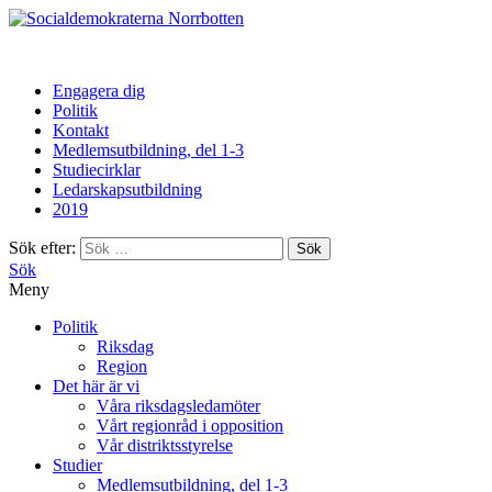
Norrbotten
Engagera dig
Politik
Kontakt
Medlemsutbildning, del 1-3
Studiecirklar
Ledarskapsutbildning
2019
Sök efter:
Sök
Meny
Politik
Riksdag
Region
Det här är vi
Våra riksdagsledamöter
Vårt regionråd i opposition
Vår distriktsstyrelse
Studier
Medlemsutbildning, del 1-3