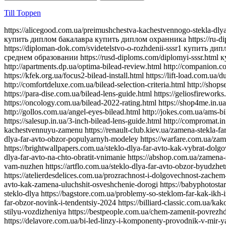
Till Toppen
https://alicegood.com.ua/preimushchestva-kachestvennogo-stekla-dlya-far-svet-kotoryy-vam-nuzhen https://aurus-diploms.com/diplom-tekhnikuma.html https://gosznac-diplom24.com/kupit-diplom-kolledzha купить диплом бакалавра купить диплом охранника https://ru-diplomirovans.com/аттестат-9-классов https://lands-diplomix.com/goroda/orenburg.html купить диплом в ростове-на-дону https://diploman-dok.com/svidetelstvo-o-rozhdenii-sssr1 купить диплом о среднем образовании https://radiplomy.com/kupit-diplom-onlajn https://originality-diplomix.com/маркетолог купить диплом о среднем образовании https://rusd-diploms.com/diplomyi-sssr.html купить диплом в омске https://try-kolduna.com.ua/where-to-buy-bilead-lens.html https://silvestry.com.ua/top-5-powerful-bilead.html http://apartments.dp.ua/optima-bilead-review.html http://companion.com.ua/laser-bilead-future.html http://slovakia.kiev.ua/h7-bilead-lens-guide.html https://join.com.ua/h4-bilead-lens-guide.html https://kfek.org.ua/focus2-bilead-install.html https://lift-load.com.ua/dual-chip-bilead-lens.html http://davinci-design.com.ua/bolt-mount-bilead.html http://funhost.org.ua/bilead-test-drive.html http://comfortdeluxe.com.ua/bilead-selection-criteria.html http://shopsecret.com.ua/bilead-principles.html https://firma.com.ua/bilead-lens-revolution.html http://sun-shop.com.ua/bilead-lens-price-comparison.html https://para-dise.com.ua/bilead-lens-guide.html https://geliosfireworks.com.ua/bilead-installation-guide.html https://tops.net.ua/bilead-buyers-guide.html https://degustator.net.ua/bilead-2024-review.html https://oncology.com.ua/bilead-2022-rating.html https://shop4me.in.ua/bestselling-bilead-2023.html https://crazy-professor.com.ua/aozoom-bilead-review.html http://reklama-sev.com.ua/angel-eyes-bilead.html http://gollos.com.ua/angel-eyes-bilead.html http://jokes.com.ua/ams-bilead-review.html https://greenap.com.ua/adaptive-bilead-future.html http://kvn-tehno.com.ua/3-inch-bilead-market-review.html https://salesup.in.ua/3-inch-bilead-lens-guide.html http://compromat.in.ua/2-5-inch-bilead-lens-guide.html http://vlada.dp.ua/24v-bilead-truck.html https://i-medic.com.ua/steklo-dlya-far-avto-kak-vybrat-kachestvennuyu-zamenu https://renault-club.kiev.ua/zamena-stekla-far-avto-vse-chto-nuzhno-znat https://tehnoprice.in.ua/pochemu-vazhno-kachestvennoe-steklo-dlya-far-avto https://lifeinvest.com.ua/steklo-dlya-far-avto-obzor-populyarnyh-modeley https://warfare.com.ua/zamena-stekla-dlya-far-avto-poshagovaya-instruktsiya https://05161.com.ua/prozrachnost-i-stil-obnovlenie-stekla-far-dlya-avto https://brightwallpapers.com.ua/steklo-dlya-far-avto-kak-vybrat-dolgovechnyj-variant https://3dlevsha.com.ua/top-proizvoditelej-stekla-dlya-far-avto-v-2024-godu https://abank.com.ua/sovety-po-vyboru-stekla-dlya-far-avto-na-chto-obratit-vnimanie https://abshop.com.ua/zamena-stekla-na-farah-avto-kak-uluchshit-vidimost-i-stil https://alicegood.com.ua/preimushchestva-kachestvennogo-stekla-dlya-far-svet-kotoryy-vam-nuzhen https://artflo.com.ua/steklo-dlya-far-avto-obzor-byudzhetnyh-i-premialnyh-variantov https://atlantic-club.com.ua/kak-vybrat-prochnoe-steklo-dlya-far-kotoroe-prosluzhit-dolgo https://atelierdesdelices.com.ua/prozrachnost-i-dolgovechnost-zachem-me