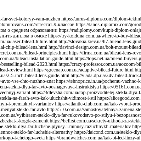
nyat-steklo-far-avto http://510.com.ua/samostoyatelnaya-zamena-stekla-far-prakticheskie-sovety https://autostill.com.ua/steklo-dlya-far-avto-kak-zamena-uluchshit-osveshchenie-dorogi https://babyphotostar.com.ua/vyibiraem-steklo-dlya-far-rukovodstvo-po-stilyu-i-bezopasnosti https://bagit.com.ua/pochemu-stoit-investirovat-v-kachestvennoe-steklo-dlya https://bagstore.com.ua/problemy-so-steklom-far-kak-ikh-izbezhat-i-kogda-zamenit https://befirst.com.ua/sekrety-ukhoda-za-steklom-far-kak-prodlit-srok-sluzhby https://bike-drive.com.ua/steklo-dlya-far-obzor-novink-i-tendentsiy-2024 https://billiard-classic.com.ua/kakoe-steklo-dlya-far-luchshe-plyusy-i-minusy-razlichnykh-materialov https://ch-z.com.ua/steklo-dlya-far-kak-vybrat-po-tipu-avtomobilya-i-stilyu-vozdizheniya https://bestpeople.com.ua/chem-zamenit-povrezhdennoe-steklo-far-luchshie-alternativy https://daicond.com.ua/steklo-dlya-far-obsuzhdaem-vazhnost-dlya-bezopasnosti-na-doroge https://delavore.com.ua/bi-led-linzy-i-komponenty-provodnik-v-mir-yarkogo-i-chetogo-sveta https://brandwatches.com.ua/kak-bi-led-linzy-uluchshayut-vidimost-i-stil-avtomobilya https://dnmagazine.com.ua/komplekt-bi-led-linz-modernizatsiya-far https://blooms.com.ua/bi-led-linzy-komplektuyushie-vybor https://ameli-studio.com.ua/bi-led-linzy-i-komponenty-maksimum-sveta-pri-minimum-energozatrat https://euro-house.com.ua/kak-bi-led-linzy-vliyayut-na-bezopasnost-i-komfort-vodjeniya https://cpaday.com.ua/innovacii-v-osveshhenii-obzor-luchshih-bi-led-linz-i-komponentov https://cocoshop.com.ua/bi-led-linzy-kak-innovatsionnye-tekhnologii-menyayut-osveshchenie-avto https://cleanshop.com.ua/otkroyte-dlya-sebya-bi-led-linzy-luchshee-osveshchenie-dlya-vashego-avtomobilya https://dragee.com.ua/bi-led-linzy-revolyuciya-v-avtomobilnom-osveshchenii https://eximp.com.ua/komplekt-bi-led-linz-i-komponentov-dlya-idealnyh-far https://e-comex.com.ua/bi-led-linzy-dolgovechnost-i-mosh-sveta-v-komplekte https://elsig-opt.com.ua/budushchee-avtomobilnyh-far-pochemu-bi-led-linzy-novyi-standart https://emaidan.com.ua/bi-led-linzy-luchshiy-svet-dlya-avto https://esco-center.com.ua/stil-i-funkcionalnost-s-bi-led-linzami https://excl.com.ua/bi-led-linzy-svet-i-bezopasnost https://floristua.com.ua/bi-led-linzy-vybor-i-ustanovka https://forthouse.com.ua/umnoye-osveshcheniye-dlya-avto-bi-led-linzy https://footballfans.com.ua/5-prichin-dlya-upgrade-bi-led-linzy https://freeadverts.com.ua/bi-led-linzy-yarkost-i-stil http://istroy.com.ua/nochnye-poezdki-bi-led-linzy-vozmozhnosti https://jesus.com.ua/vsyo-o-bi-led-linzy-dlya-avto https://keslaser.com.ua/bi-led-linzy-dlya-idealnoy-vidimosti https://igrotech.com.ua/instruktsiya-po-vyboru-i-ustanovke-bi-led-linz https://incidents.com.ua/bi-led-linzy-dlya-professionalov-i-novichkov-rekomendatsii-po-ustanovke https://kolesiko.com.ua/linzy-dlya-far-avto-kak-vybrat-idealnye-dlya-vashego-avtomobilya https://infobus.com.ua/kak-linzy-dlya-far-izmenyayut-osveshchennost-i-stil-vashego-avto https://imperialgroup.com.ua/pochemu-stoit-ustanovit-linzy-v-fary-avto-osnovnye-preimushchestva https://leasing.com.ua/linzy-dlya-far-avto-kak-vybrat-luchshie-komponenty-dlya-optimalnogo-sveta https://igruli.com.ua/linzy-dlya-far-avto-chto-vazhno-uchityvat-pri-ustanovke-i-vybore https://mamaorganica.com.ua/linzy-dlya-far-kak