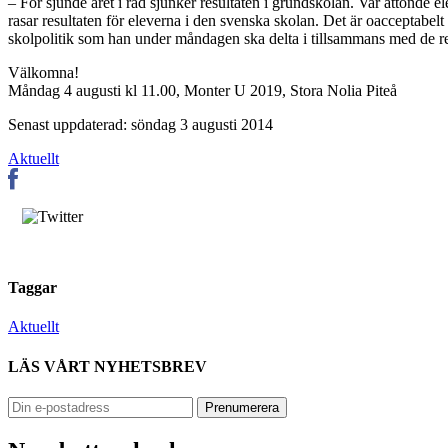
– För sjunde året i rad sjunker resultaten i grundskolan. Var åttonde 
rasar resultaten för eleverna i den svenska skolan. Det är oacceptabelt
skolpolitik som han under måndagen ska delta i tillsammans med de re
Välkomna!
Måndag 4 augusti kl 11.00, Monter U 2019, Stora Nolia Piteå
Senast uppdaterad: söndag 3 augusti 2014
Aktuellt
Taggar
Aktuellt
LÄS VÅRT NYHETSBREV