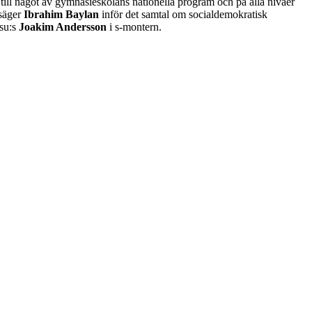
 till något av gymnasieskolans nationella program och på alla nivåer
 säger
Ibrahim Baylan
inför det samtal om socialdemokratisk
su:s
Joakim Andersson
i s-montern.