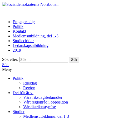
Norrbotten
Engagera dig
Politik
Kontakt
Medlemsutbildning, del 1-3
Studiecirklar
Ledarskapsutbildning
2019
Sök efter:
Sök
Meny
Politik
Riksdag
Region
Det här är vi
Våra riksdagsledamöter
Vårt regionråd i opposition
Vår distriktsstyrelse
Studier
Medlemsutbildning, del 1-3