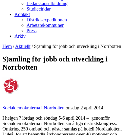
Ledarskapsutbildning
Studiecirklar
Kontakt
Distriktsexpeditionen
Arbetarekommuner
Press
Arkiv
Hem
/
Aktuellt
/
S)amling för jobb och utveckling i Norrbotten
S)amling för jobb och utveckling i
Norrbotten
Socialdemokraterna i Norrbotten
onsdag 2 april 2014
I helgen ? lördag och söndag 5-6 april 2014 – genomför
Socialdemokraterna i Norrbotten sin årliga distriktskongress.
Omkring 250 ombud och gäster samlas på hotell Nordkalotten,
Luleå för att behandla årskongressens över 40 motioner och