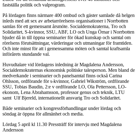
fastställa politik och valprogram.
På lördagen finns närmare 400 ombud och gäster samlade då helgen
inleds med att sex av arbetarrörelsens organisationer i Norrbotten
samlas för ett gemensamt årsmöte. Socialdemokraterna, Tro och
Solidaritet, S-kvinnor, SSU, ABF, LO och Unga Örnar i Norrbotten
bjuder då in till öppna seminarier för ökad kunskap och samtal om
rörelsens förutsättningar, värderingar och utmaningar för framtiden.
Och inte minst för att i gemensamma möten och samtal kraftsamla
införårets stundande val.
Huvudtalare vid lördagens inledning är Magdalena Andersson,
Socialdemokraternas ekonomisk politiske talesperson. Men bland de
medverkande i seminarier och panelsamtal finns också Carina
Ohlsson, ordförande för s-kvinnor, Gabriel Wikström, ordförande
SSU, Tobias Baudin, 2:e v ordförande LO, Ola Pettersson, LO-
ekonom, Lena Abrahamsson, professor genus och teknik, LTU
samt Ulf Bjereld, internationellt ansvarig Tro och Solidaritet.
Både seminarier och kongressförhandlingar under lördag och
söndag är öppna för allmänhet och media.
Lördag 5 april kl 11.30 Pressträff för intervju med Magdalena
Andersson