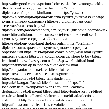
https://alicegood.com.ua/preimushchestva-kachestvennogo-stekla-dlya-far-svet-kotoryy-vam-nuzhen https://aurus-diploms.com/diplom-tekhnikuma.html https://gosznac-diplom24.com/kupit-diplom-kolledzha купить диплом бакалавра купить диплом охранника https://ru-diplomirovans.com/аттестат-9-классов https://lands-diplomix.com/goroda/orenburg.html купить диплом в ростове-на-дону https://diploman-dok.com/svidetelstvo-o-rozhdenii-sssr1 купить диплом о среднем образовании https://radiplomy.com/kupit-diplom-onlajn https://originality-diplomix.com/маркетолог купить диплом о среднем образовании https://rusd-diploms.com/diplomyi-sssr.html купить диплом в омске https://try-kolduna.com.ua/where-to-buy-bilead-lens.html https://silvestry.com.ua/top-5-powerful-bilead.html http://apartments.dp.ua/optima-bilead-review.html http://companion.com.ua/laser-bilead-future.html http://slovakia.kiev.ua/h7-bilead-lens-guide.html https://join.com.ua/h4-bilead-lens-guide.html https://kfek.org.ua/focus2-bilead-install.html https://lift-load.com.ua/dual-chip-bilead-lens.html http://davinci-design.com.ua/bolt-mount-bilead.html http://funhost.org.ua/bilead-test-drive.html http://comfortdeluxe.com.ua/bilead-selection-criteria.html http://shopsecret.com.ua/bilead-principles.html https://firma.com.ua/bilead-lens-revolution.html http://sun-shop.com.ua/bilead-lens-price-comparison.html https://para-dise.com.ua/bilead-lens-guide.html https://geliosfireworks.com.ua/bilead-installation-guide.html https://tops.net.ua/bilead-buyers-guide.html https://degustator.net.ua/bilead-2024-review.html https://oncology.com.ua/bilead-2022-rating.html https://shop4me.in.ua/bestselling-bilead-2023.html https://crazy-professor.com.ua/aozoom-bilead-review.html http://reklama-sev.com.ua/angel-eyes-bilead.html http://gollos.com.ua/angel-eyes-bilead.html http://jokes.com.ua/ams-bilead-review.html https://greenap.com.ua/adaptive-bilead-future.html http://kvn-tehno.com.ua/3-inch-bilead-market-review.html https://salesup.in.ua/3-inch-bilead-lens-guide.html http://compromat.in.ua/2-5-inch-bilead-lens-guide.html http://vlada.dp.ua/24v-bilead-truck.html https://i-medic.com.ua/steklo-dlya-far-avto-kak-vybrat-kachestvennuyu-zamenu https://renault-club.kiev.ua/zamena-stekla-far-avto-vse-chto-nuzhno-znat https://tehnoprice.in.ua/pochemu-vazhno-kachestvennoe-steklo-dlya-far-avto https://lifeinvest.com.ua/steklo-dlya-far-avto-obzor-populyarnyh-modeley https://warfare.com.ua/zamena-stekla-dlya-far-avto-poshagovaya-instruktsiya https://05161.com.ua/prozrachnost-i-stil-obnovlenie-stekla-far-dlya-avto https://brightwallpapers.com.ua/steklo-dlya-far-avto-kak-vybrat-dolgovechnyj-variant https://3dlevsha.com.ua/top-proizvoditelej-stekla-dlya-far-avto-v-2024-godu https://abank.com.ua/sovety-po-vyboru-stekla-dlya-far-avto-na-chto-obratit-vnimanie https://abshop.com.ua/zamena-stekla-na-farah-avto-kak-uluchshit-vidimost-i-stil https://alicegood.com.ua/preimushchestva-kachestvennogo-stekla-dlya-far-svet-kotoryy-vam-nuzhen https://artflo.com.ua/steklo-dlya-far-avto-obzor-byudzhetnyh-i-premialnyh-variantov https://atlantic-club.com.ua/kak-vybrat-prochnoe-steklo-dlya-far-kotoroe-prosluzhit-dolgo https://atelierdesdelices.com.ua/prozrachnost-i-dolgovechnost-zachem-menyat-steklo-far-avto http://510.com.ua/samostoyatelnaya-zamena-stekla-far-prakticheskie-sovety https://autostill.com.ua/steklo-dlya-far-avto-kak-zamena-uluchshit-osveshchenie-dorogi https://babyphotostar.com.ua/vyibiraem-steklo-dlya-far-rukovodstvo-po-stilyu-i-bezopasnosti https://bagit.com.ua/pochemu-stoit-investirovat-v-kachestvennoe-steklo-dlya https://bagstore.com.ua/problemy-so-steklom-far-kak-ikh-izbezhat-i-kogda-zamenit https://befirst.com.ua/sekrety-ukhoda-za-steklom-far-kak-prodlit-srok-sluzhby https://bike-drive.com.ua/steklo-dlya-far-obzor-novink-i-tendentsiy-2024 https://billiard-classic.com.ua/kakoe-steklo-dlya-far-luchshe-plyusy-i-minusy-razlichnykh-materialov https://ch-z.com.ua/steklo-dlya-far-kak-vybrat-po-tipu-avtomobilya-i-stilyu-vozdizheniya https://bestpeople.com.ua/chem-zamenit-povrezhdennoe-steklo-far-luchshie-alternativy https://daicond.com.ua/steklo-dlya-far-obsuzhdaem-vazhnost-dlya-bezopasnosti-na-doroge https://delavore.com.ua/bi-led-linzy-i-komponenty-provodnik-v-mir-yarkogo-i-chetogo-sveta https://brandwatches.com.ua/kak-bi-led-linzy-uluchshayut-vidimost-i-stil-avtomobilya https://dnmagazine.com.ua/komplekt-bi-led-linz-modernizatsiya-far https://blooms.com.ua/bi-led-linzy-komplektuyushie-vybor https://ameli-studio.com.ua/bi-led-linzy-i-komponenty-maksimum-sveta-pri-minimum-energozatrat https://euro-house.com.ua/kak-bi-led-linzy-vliyayut-na-bezopasnost-i-komfort-vodjeniya https://cpaday.com.ua/innovacii-v-osveshhenii-obzor-luchshih-bi-led-linz-i-komponentov https://cocoshop.com.ua/bi-led-linzy-kak-innovatsionnye-tekhnologii-menyayut-osveshchenie-avto https://cleanshop.com.ua/otkroyte-dlya-sebya-bi-led-linzy-luchshee-osveshchenie-dlya-vashego-avtomobilya https://dragee.com.ua/bi-led-linzy-revolyuciya-v-avtomobilnom-osveshchenii https://eximp.com.ua/komplekt-bi-led-linz-i-komponentov-dlya-idealnyh-far https://e-comex.com.ua/bi-led-linzy-dolgovechnost-i-mosh-sveta-v-komplekte https://elsig-opt.com.ua/budushchee-avtomobilnyh-far-pochemu-bi-led-linzy-novyi-standart https://emaidan.com.ua/bi-led-linzy-luchshiy-svet-dlya-avto https://esco-center.com.ua/stil-i-funkcionalnost-s-bi-led-linzami https://excl.com.ua/bi-led-linzy-svet-i-bezopasnost https://floristua.com.ua/bi-led-linzy-vybor-i-ustanovka https://forthouse.com.ua/umnoye-osveshcheniye-dlya-avto-bi-led-linzy https://footballfans.com.ua/5-prichin-dlya-upgrade-bi-led-linzy https://freeadverts.com.ua/bi-led-linzy-yarkost-i-stil http://istroy.com.ua/nochnye-poezdki-bi-led-linzy-vozmozhnosti https://jesus.com.ua/vsyo-o-bi-led-linzy-dlya-avto https://keslaser.com.ua/bi-led-linzy-dlya-idealnoy-vidimosti https://igrotech.com.ua/instruktsiya-po-vyboru-i-ustanovke-bi-led-linz https://incidents.com.ua/bi-led-linzy-dlya-professionalov-i-novichkov-rekomendatsii-po-ustanovke https://kolesiko.com.ua/linzy-dlya-far-avto-kak-vybrat-idealnye-dlya-vashego-avtomobilya https://infobus.com.ua/kak-linzy-dlya-far-izmenyayut-osveshchennost-i-stil-vashego-avto https://imperialgroup.com.ua/pochemu-stoit-ustanovit-linzy-v-fary-avto-osnovnye-preimushchestva https://leasing.com.ua/linzy-dlya-far-avto-kak-vybrat-luchshie-komponenty-dlya-optimalnogo-sveta https://igruli.com.ua/linzy-dlya-far-avto-chto-vazhno-uchityvat-pri-ustanovke-i-vybore https://mamaorganica.com.ua/linzy-dlya-far-kak-uluchshit-svet-i-stil-avtomobilya https://jiraf.com.ua/moshhnoe-tochnoe-osveshhenie-preimushhestva-linz-dlya-avto-far https://itware.com.ua/chto-dayut-linzy-dlya-far-sekrety-osveshheniya https://jn.com.ua/linzy-dlya-far-sovremennye-resheniya-dlya-vidimosti https://ibnews.com.ua/germetik-dlya-stekla-far-avto https://keepstyle.com.ua/kak-pravilno-ispolzovat-germetik-dlya-far-avto https://menfashion.com.ua/germetik-dlya-stekla-far https://kominmet.com.ua/germetik-dlya-far-avto-vodonepronitsaemost https://mir-akb.com.ua/kak-germetik-dlya-far-vliyaet-na-zashitu-i-vneshniy-vid https://mitsubishi-nikol-motors.com.ua/germetik-dlya-stekla-far-uluchshenie-germetichnosti-i-osveshcheniya https://massovka.com.ua/germetik-dlya-far-zashchita-ot-vlagi-pyli-kondensata https://newstoday.com.ua/kak-vybrat-germetik-dlya-stekla-far https://maximumvisa.com.ua/germetik-dlya-stekla-far-idealnaya-germetizatsiya https://ostercenter.com.ua/luchshie-germetiki-dlya-far-avto https://pnevmo-strelok.com.ua/germetik-dlya-far-zachem-i-kak-ispolzovat https://myelectro.com.ua/kak-germetik-zashchishchaet-fary https://logotypes.com.ua/germetizaciya-stekla-far https://naduvnie-lodki.com.ua/sekret-idealnyh-far-germetik https://nagrevayka.com.ua/top-5-germetikov-dlya-far http://repetitory.com.ua/germetik-dlya-stekla-far-poshagovyj-gid https://optimapharm.com.ua/germetik-dlya-stekla-far https://s-boutique.com.ua/zashchita-far-ot-vlagi-rol-germetika https://rockradio.com.ua/kak-germetik-pomogaet-sokhranit-fary-kak-novye https://pravoslavnews.com.ua/germetik-dlya-far-nadezhnoe-reshenie-dlya-predotvrashcheniya-kondensata https://salonsharm.com.ua/idealnyj-germetik-dlya-stekla-far-kak-vybrat-i-pravilno-nanesti http://salle.com.ua/pochemu-germetik-dlya-far-avto-vazhnee-chem-kazhetsya http://reklamist.com.ua/germetik-dlya-stekla-far-obazatelnyj-element-dlya-remonta http://runflor.com.ua/kak-vosstanovit-germetichnost-far-sovety-po-vyboru-germetika https://side-by-side.com.ua/remont-stekla-far-kak-germetik-pomogaet-sokhranit-svetopropuskaniye https://smartbuildforum.com.ua/germetik-dlya-avtofar-resheniye-dlya-osveshcheniya-i-zashchity https://tastaliski.com.ua/germetik-dlya-stekla-far-zashchita-ot-pogodnyh-usloviy https://sevinfo.com.ua/kak-germetik-prodlevaet-srok-sluzhby-far https://summer-kino.com.ua/germetik-dlya-avtofar-problemy-s-germetizaciej https://startupline.com.ua/vybor-germetika-dlya-far https://unasoft.com.ua/germetik-dlya-stekla-far-vlaga-i-korrozia https://svitozar.com.ua/germetik-dlya-stekla-far-vlaga-i-korrozia https://talktome.com.ua/zhidkost-dlya-polirovki-far-avto https://smotri.com.ua/kak-vybrat-luchshuyu-zhidkost-dlya-polirovki-far https://tyres.com.ua/zhidkost-dlya-polirovki-far-ustranenie-carapin https://tayger.com.ua/nabor-dlya-polirovki-far-vse-chto-nuzhno https://tm-marmelad.com.ua/nabor-dlya-polirovki-far-luchshie-komplekty https://synergize.com.ua/polirovka-far-svoimi-rukami-nabory https://trademart.com.ua/nabor-dlya-polirovki-far-kak-obnovit-fary-avto http://vabank.com.ua/steklo-dlya-far-ka