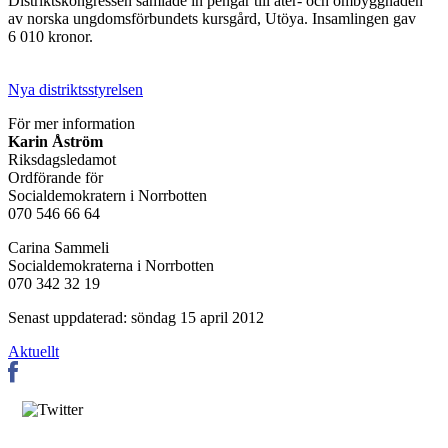
Distriktskongressen samlade in pengar till åter- och ombyggnaden
av norska ungdomsförbundets kursgård, Utöya. Insamlingen gav
6 010 kronor.
Nya distriktsstyrelsen
För mer information
Karin Åström
Riksdagsledamot
Ordförande för
Socialdemokratern i Norrbotten
070 546 66 64
Carina Sammeli
Socialdemokraterna i Norrbotten
070 342 32 19
Senast uppdaterad: söndag 15 april 2012
Aktuellt