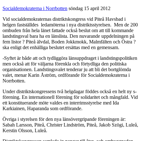
Socialdemokraterna i Norrbotten
söndag 15 april 2012
Vid socialdemokraternas distriktskongress vid Piteå Havsbad i
helgen fastställdes ledamöterna i nya distriktsstyrelsen. Men de 200
ombuden från hela länet fattade också beslut om att till kommande
landstingsval bara ha en länslista. Den nuvarande uppdelningen på
fem listor ? Piteå älvdal, Boden Jokkmokk, Malmfälten och Östra ?
ska enligt det enhälliga beslutet ersättas med en gemensam.
-Syftet är både att och tydliggöra länsuppdraget i landstingspolitiken
men också att för väljarna förenkla och förtydliga den politiska
organisationen. Landstingsvalet tenderar ju att bli det bortglömda
valet, menar Karin Åström, ordförande för Socialdemokraterna i
Norrbotten.
Under distriktskongressens två helgdagar föddes också en helt ny s-
förening. En internationell förening för solidaritet och mångfald. Vid
ett konstituerande möte valdes en interrimsstyrelse med Ida
Karkiainen, Haparanda som ordförande.
Övriga i styrelsen för den nya länsövergripande föreningen är:
Sabah Larsson, Piteå, Christer Lindström, Piteå, Jakob Szögi, Luleå,
Kerstin Olsson, Luleå.