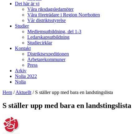
Det här är vi
Våra riksdagsledamöter
Våra företrädare i Region Norrbotten
Vår distriktsstyrelse
Studier
Medlemsutbildning, del 1-3
Ledarskapsutbildning
Studiecirklar
Kontakt
Distriktsexpeditionen
Arbetarekommuner
Press
Arkiv
Nolia 2022
Nolia
Hem
/
Aktuellt
/
S ställer upp med bara en landstingslista
S ställer upp med bara en landstingslista