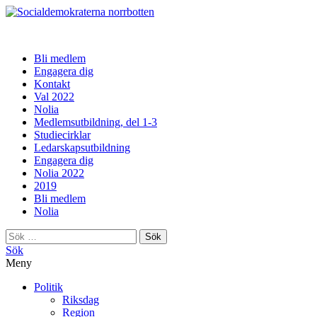
norrbotten
Bli medlem
Engagera dig
Kontakt
Val 2022
Nolia
Medlemsutbildning, del 1-3
Studiecirklar
Ledarskapsutbildning
Engagera dig
Nolia 2022
2019
Bli medlem
Nolia
Sök
efter:
Sök
Meny
Politik
Riksdag
Region