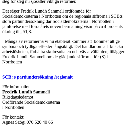
steg för steg nu sjösätter viktiga reformer.
Det säger Fredrik Lundh Sammeli ordförande för
Socialdemokraterna i Norrbotten om de regionala siffrorna i SCB:s
stora partiundersökning där Socialdemokraterna i Norrbotten i
jämförelse med förra årets novembermätning visar på ca 4 procents
ökning till, 51,8.
-Många av reformerna vi nu etablerat kommer att kommer att ge
synbara och tydliga effekter långsiktigt. Det handlar om att knäcka
arbetslösheten, förbättra skolresultaten och vässa välfärden, tillägger
Fredrik Lundh Sammeli om de glädjande siffrorna för (S) i
Norrbotten
SCB: s partiundersökning /regionalt
För information
Fredrik Lundh Sammeli
Riksdagsledamot
Ordförande Socialdemokraterna
i Norrbotten
För kontakt:
Agnes Szögi 070 520 40 66