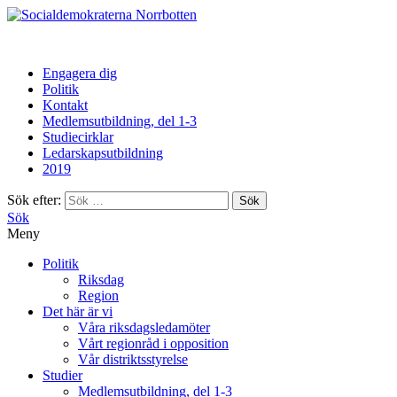
Norrbotten
Engagera dig
Politik
Kontakt
Medlemsutbildning, del 1-3
Studiecirklar
Ledarskapsutbildning
2019
Sök efter:
Sök
Meny
Politik
Riksdag
Region
Det här är vi
Våra riksdagsledamöter
Vårt regionråd i opposition
Vår distriktsstyrelse
Studier
Medlemsutbildning, del 1-3