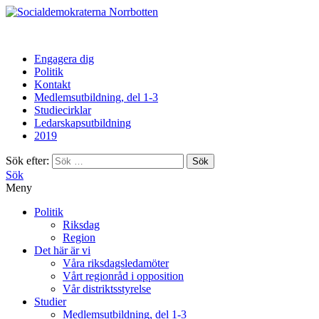
Norrbotten
Engagera dig
Politik
Kontakt
Medlemsutbildning, del 1-3
Studiecirklar
Ledarskapsutbildning
2019
Sök efter:
Sök
Meny
Politik
Riksdag
Region
Det här är vi
Våra riksdagsledamöter
Vårt regionråd i opposition
Vår distriktsstyrelse
Studier
Medlemsutbildning, del 1-3