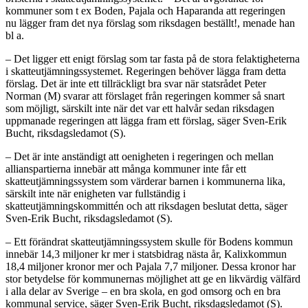
kommuner som t ex Boden, Pajala och Haparanda att regeringen
nu lägger fram det nya förslag som riksdagen beställt!, menade han
bl a.
– Det ligger ett enigt förslag som tar fasta på de stora felaktigheterna
i skatteutjämningssystemet. Regeringen behöver lägga fram detta
förslag. Det är inte ett tillräckligt bra svar när statsrådet Peter
Norman (M) svarar att förslaget från regeringen kommer så snart
som möjligt, särskilt inte när det var ett halvår sedan riksdagen
uppmanade regeringen att lägga fram ett förslag, säger Sven-Erik
Bucht, riksdagsledamot (S).
– Det är inte anständigt att oenigheten i regeringen och mellan
allianspartierna innebär att många kommuner inte får ett
skatteutjämningssystem som värderar barnen i kommunerna lika,
särskilt inte när enigheten var fullständig i
skatteutjämningskommittén och att riksdagen beslutat detta, säger
Sven-Erik Bucht, riksdagsledamot (S).
– Ett förändrat skatteutjämningssystem skulle för Bodens kommun
innebär 14,3 miljoner kr mer i statsbidrag nästa år, Kalixkommun
18,4 miljoner kronor mer och Pajala 7,7 miljoner. Dessa kronor har
stor betydelse för kommunernas möjlighet att ge en likvärdig välfärd
i alla delar av Sverige – en bra skola, en god omsorg och en bra
kommunal service, säger Sven-Erik Bucht, riksdagsledamot (S).