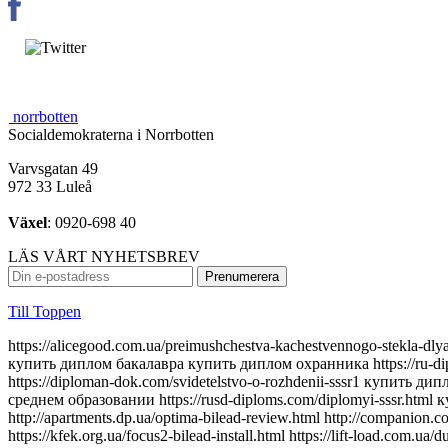
norrbotten
Socialdemokraterna i Norrbotten
Varvsgatan 49
972 33 Luleå
Växel
: 0920-698 40
LÄS VÅRT NYHETSBREV
Till Toppen
https://alicegood.com.ua/preimushchestva-kachestvennogo-stekla-dlya-far-svet-kotoryy-vam-nuzhen https://aurus-diploms.com/diplom-tekhnikuma.html https://gosznac-diplom24.com/kupit-diplom-kolledzha купить диплом бакалавра купить диплом охранника https://ru-diplomirovans.com/аттестат-9-классов https://lands-diplomix.com/goroda/orenburg.html купить диплом в ростове-на-дону https://diploman-dok.com/svidetelstvo-o-rozhdenii-sssr1 купить диплом о среднем образовании https://radiplomy.com/kupit-diplom-onlajn https://originality-diplomix.com/маркетолог купить диплом о среднем образовании https://rusd-diploms.com/diplomyi-sssr.html купить диплом в омске https://try-kolduna.com.ua/where-to-buy-bilead-lens.html https://silvestry.com.ua/top-5-powerful-bilead.html http://apartments.dp.ua/optima-bilead-review.html http://companion.com.ua/laser-bilead-future.html http://slovakia.kiev.ua/h7-bilead-lens-guide.html https://join.com.ua/h4-bilead-lens-guide.html https://kfek.org.ua/focus2-bilead-install.html https://lift-load.com.ua/dual-chip-bilead-lens.html http://davinci-design.com.ua/bolt-mount-bilead.html http://funhost.org.ua/bilead-test-drive.html http://comfortdeluxe.com.ua/bilead-selection-criteria.html http://shopsecret.com.ua/bilead-principles.html https://firma.com.ua/bilead-lens-revolution.html http://sun-shop.com.ua/bilead-lens-price-comparison.html https://para-dise.com.ua/bilead-lens-guide.html https://geliosfireworks.com.ua/bilead-installation-guide.html https://tops.net.ua/bilead-buyers-guide.html https://degustator.net.ua/bilead-2024-review.html https://oncology.com.ua/bilead-2022-rating.html https://shop4me.in.ua/bestselling-bilead-2023.html https://crazy-professor.com.ua/aozoom-bilead-review.html http://reklama-sev.com.ua/angel-eyes-bilead.html http://gollos.com.ua/angel-eyes-bilead.html http://jokes.com.ua/ams-bilead-review.html https://greenap.com.ua/adaptive-bilead-future.html http://kvn-tehno.com.ua/3-inch-bilead-market-review.html https://salesup.in.ua/3-inch-bilead-lens-guide.html http://compromat.in.ua/2-5-inch-bilead-lens-guide.html http://vlada.dp.ua/24v-bilead-truck.html https://i-medic.com.ua/steklo-dlya-far-avto-kak-vybrat-kachestvennuyu-zamenu https://renault-club.kiev.ua/zamena-stekla-far-avto-vse-chto-nuzhno-znat https://tehnoprice.in.ua/pochemu-vazhno-kachestvennoe-steklo-dlya-far-avto https://lifeinvest.com.ua/steklo-dlya-far-avto-obzor-populyarnyh-modeley https://warfare.com.ua/zamena-stekla-dlya-far-avto-poshagovaya-instruktsiya https://05161.com.ua/prozrachnost-i-stil-obnovlenie-stekla-far-dlya-avto https://brightwallpapers.com.ua/steklo-dlya-far-avto-kak-vybrat-dolgovechnyj-variant https://3dlevsha.com.ua/top-proizvoditelej-stekla-dlya-far-avto-v-2024-godu https://abank.com.ua/sovety-po-vyboru-stekla-dlya-far-avto-na-chto-obratit-vnimanie https://abshop.com.ua/zamena-stekla-na-farah-avto-kak-uluchshit-vidimost-i-stil https://alicegood.com.ua/preimushchestva-kachestvennogo-stekla-dlya-far-svet-kotoryy-vam-nuzhen https://artflo.com.ua/steklo-dlya-far-avto-obzor-byudzhetnyh-i-premialnyh-variantov https://atlantic-club.com.ua/kak-vybrat-prochnoe-steklo-dlya-far-kotoroe-prosluzhit-dolgo https://atelierdesdelices.com.ua/prozrachnost-i-dolgovechnost-zachem-me