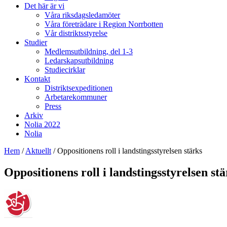
Det här är vi
Våra riksdagsledamöter
Våra företrädare i Region Norrbotten
Vår distriktsstyrelse
Studier
Medlemsutbildning, del 1-3
Ledarskapsutbildning
Studiecirklar
Kontakt
Distriktsexpeditionen
Arbetarekommuner
Press
Arkiv
Nolia 2022
Nolia
Hem
/
Aktuellt
/
Oppositionens roll i landstingsstyrelsen stärks
Oppositionens roll i landstingsstyrelsen stä