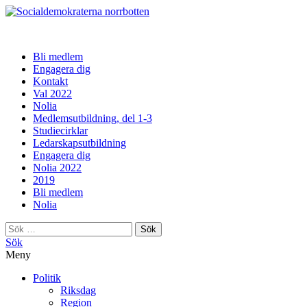
norrbotten
Bli medlem
Engagera dig
Kontakt
Val 2022
Nolia
Medlemsutbildning, del 1-3
Studiecirklar
Ledarskapsutbildning
Engagera dig
Nolia 2022
2019
Bli medlem
Nolia
Sök
efter:
Sök
Meny
Politik
Riksdag
Region