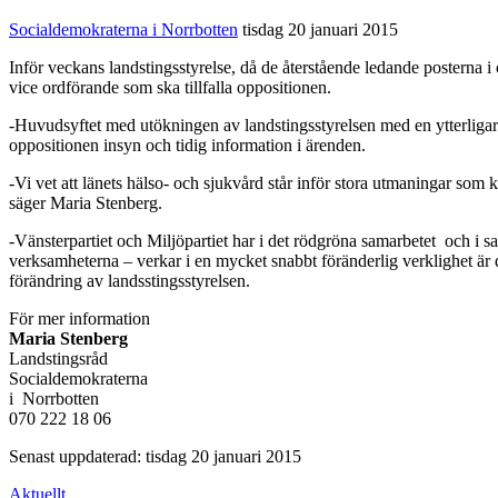
Socialdemokraterna i Norrbotten
tisdag 20 januari 2015
Inför veckans landstingsstyrelse, då de återstående ledande posterna i o
vice ordförande som ska tillfalla oppositionen.
-Huvudsyftet med utökningen av landstingsstyrelsen med en ytterligare p
oppositionen insyn och tidig information i ärenden.
-Vi vet att länets hälso- och sjukvård står inför stora utmaningar so
säger Maria Stenberg.
-Vänsterpartiet och Miljöpartiet har i det rödgröna samarbetet och i sa
verksamheterna – verkar i en mycket snabbt föränderlig verklighet är d
förändring av landsstingsstyrelsen.
För mer information
Maria Stenberg
Landstingsråd
Socialdemokraterna
i Norrbotten
070 222 18 06
Senast uppdaterad: tisdag 20 januari 2015
Aktuellt