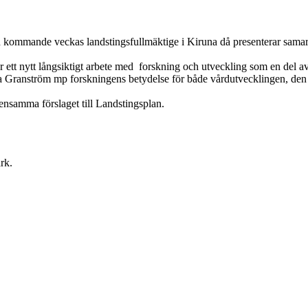
d kommande veckas landstingsfullmäktige i Kiruna då presenterar samarb
 för ett nytt långsiktigt arbete med forskning och utveckling som en de
 Granström mp forskningens betydelse för både vårdutvecklingen, den r
ensamma förslaget till Landstingsplan.
rk.