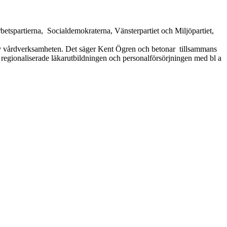
etspartierna, Socialdemokraterna, Vänsterpartiet och Miljöpartiet,
l av vårdverksamheten. Det säger Kent Ögren och betonar tillsammans
egionaliserade läkarutbildningen och personalförsörjningen med bl a