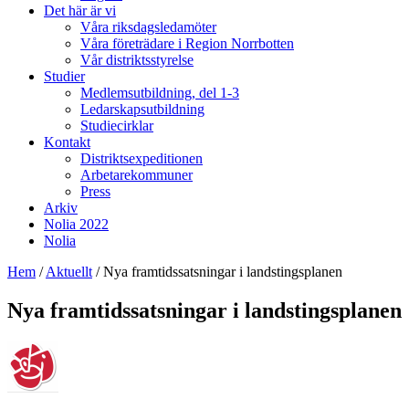
Det här är vi
Våra riksdagsledamöter
Våra företrädare i Region Norrbotten
Vår distriktsstyrelse
Studier
Medlemsutbildning, del 1-3
Ledarskapsutbildning
Studiecirklar
Kontakt
Distriktsexpeditionen
Arbetarekommuner
Press
Arkiv
Nolia 2022
Nolia
Hem
/
Aktuellt
/
Nya framtidssatsningar i landstingsplanen
Nya framtidssatsningar i landstingsplanen