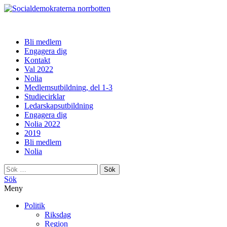
norrbotten
Bli medlem
Engagera dig
Kontakt
Val 2022
Nolia
Medlemsutbildning, del 1-3
Studiecirklar
Ledarskapsutbildning
Engagera dig
Nolia 2022
2019
Bli medlem
Nolia
Sök
efter:
Sök
Meny
Politik
Riksdag
Region