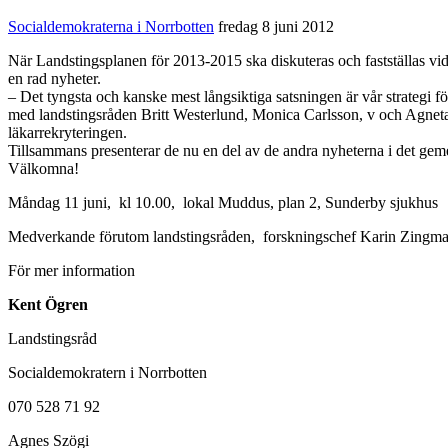
Socialdemokraterna i Norrbotten
fredag 8 juni 2012
När Landstingsplanen för 2013-2015 ska diskuteras och fastställas vi
en rad nyheter.
– Det tyngsta och kanske mest långsiktiga satsningen är vår strategi
med landstingsråden Britt Westerlund, Monica Carlsson, v och Agneta
läkarrekryteringen.
Tillsammans presenterar de nu en del av de andra nyheterna i det gem
Välkomna!
Måndag 11 juni, kl 10.00, lokal Muddus, plan 2, Sunderby sjukhus
Medverkande förutom landstingsråden, forskningschef Karin Zingma
För mer information
Kent Ögren
Landstingsråd
Socialdemokratern i Norrbotten
070 528 71 92
Agnes Szögi