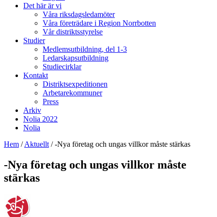
Det här är vi
Våra riksdagsledamöter
Våra företrädare i Region Norrbotten
Vår distriktsstyrelse
Studier
Medlemsutbildning, del 1-3
Ledarskapsutbildning
Studiecirklar
Kontakt
Distriktsexpeditionen
Arbetarekommuner
Press
Arkiv
Nolia 2022
Nolia
Hem
/
Aktuellt
/
-Nya företag och ungas villkor måste stärkas
-Nya företag och ungas villkor måste
stärkas