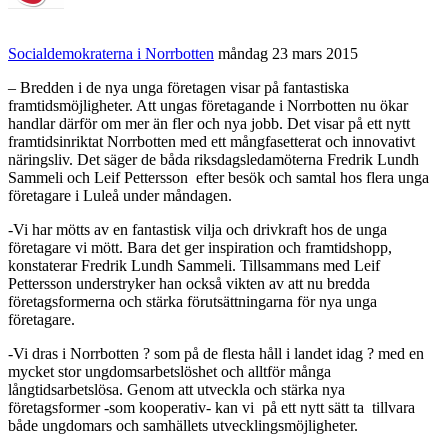
Socialdemokraterna i Norrbotten
måndag 23 mars 2015
– Bredden i de nya unga företagen visar på fantastiska
framtidsmöjligheter. Att ungas företagande i Norrbotten nu ökar
handlar därför om mer än fler och nya jobb. Det visar på ett nytt
framtidsinriktat Norrbotten med ett mångfasetterat och innovativt
näringsliv. Det säger de båda riksdagsledamöterna Fredrik Lundh
Sammeli och Leif Pettersson efter besök och samtal hos flera unga
företagare i Luleå under måndagen.
-Vi har mötts av en fantastisk vilja och drivkraft hos de unga
företagare vi mött. Bara det ger inspiration och framtidshopp,
konstaterar Fredrik Lundh Sammeli. Tillsammans med Leif
Pettersson understryker han också vikten av att nu bredda
företagsformerna och stärka förutsättningarna för nya unga
företagare.
-Vi dras i Norrbotten ? som på de flesta håll i landet idag ? med en
mycket stor ungdomsarbetslöshet och alltför många
långtidsarbetslösa. Genom att utveckla och stärka nya
företagsformer -som kooperativ- kan vi på ett nytt sätt ta tillvara
både ungdomars och samhällets utvecklingsmöjligheter.