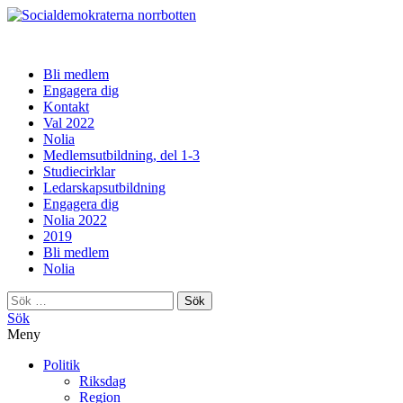
norrbotten
Bli medlem
Engagera dig
Kontakt
Val 2022
Nolia
Medlemsutbildning, del 1-3
Studiecirklar
Ledarskapsutbildning
Engagera dig
Nolia 2022
2019
Bli medlem
Nolia
Sök
efter:
Sök
Meny
Politik
Riksdag
Region